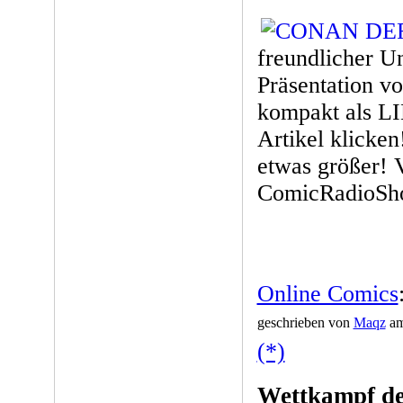
freundlicher U
Präsentation v
kompakt als L
Artikel klick
etwas größer! 
ComicRadioSh
Online Comics
geschrieben von
Maqz
am
(*)
Wettkampf de