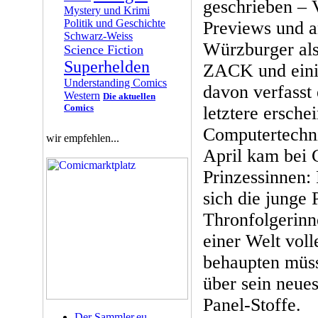
geschrieben – 
Mystery und Krimi
Politik und Geschichte
Previews und a
Schwarz-Weiss
Würzburger als 
Science Fiction
Superhelden
ZACK und eini
Understanding Comics
davon verfasst
Western
Die aktuellen
Comics
letztere ersche
Computertechni
wir empfehlen...
April kam bei 
Prinzessinnen: 
sich die junge 
Thronfolgerinne
einer Welt vol
behaupten müss
über sein neue
Panel-Stoffe.
Der Sammler.eu