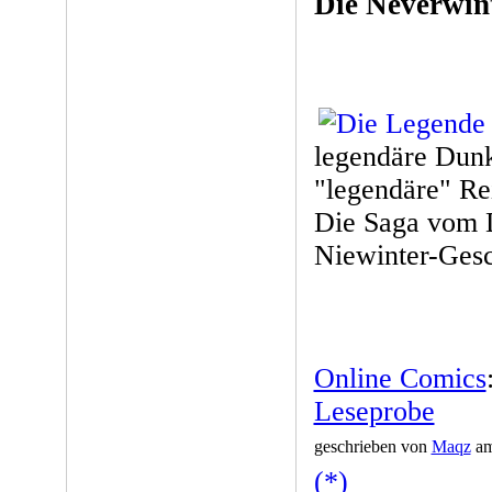
Die Neverwin
legendäre Dunk
"legendäre" Re
Die Saga vom D
Niewinter-Gesc
Online Comics
Leseprobe
geschrieben von
Maqz
am
(*)