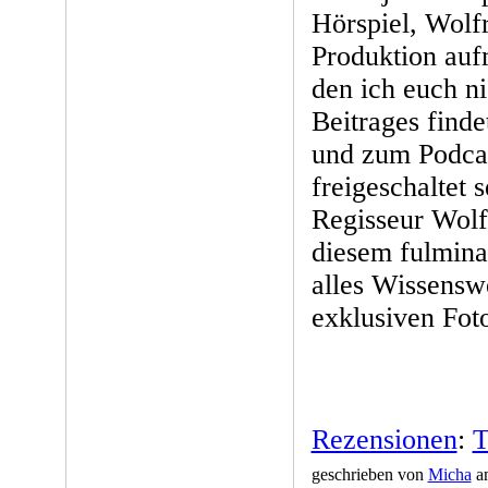
Hörspiel, Wolf
Produktion au
den ich euch n
Beitrages find
und zum Podcas
freigeschaltet 
Regisseur Wolf
diesem fulminan
alles Wissensw
exklusiven Foto
Rezensionen
:
T
geschrieben von
Micha
am