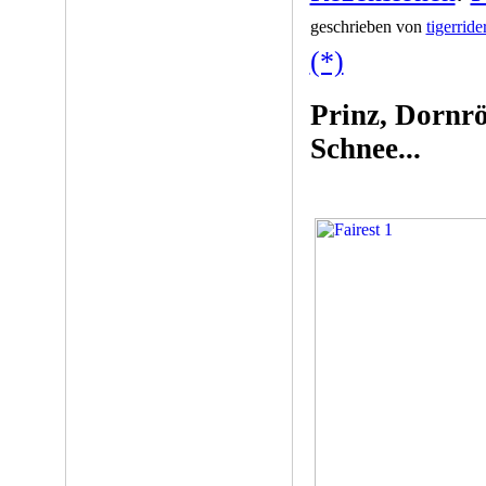
geschrieben von
tigerride
(*)
Prinz, Dornr
Schnee...