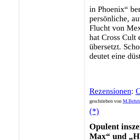
in Phoenix“ ber
persönliche, au
Flucht von Mex
hat Cross Cult 
übersetzt. Sch
deutet eine düs
Rezensionen
:
C
geschrieben von
M.Behri
(*)
Opulent insz
Max“ und „He