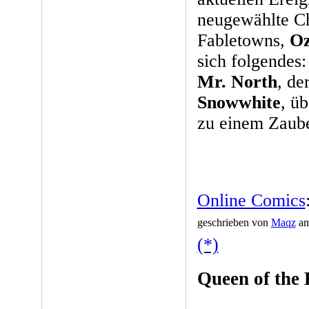
neugewählte Ch
Fabletowns,
O
sich folgendes:
Mr. North
, de
Snowwhite
, ü
zu einem Zaube
Online Comics
geschrieben von
Maqz
am
(*)
Queen of the 