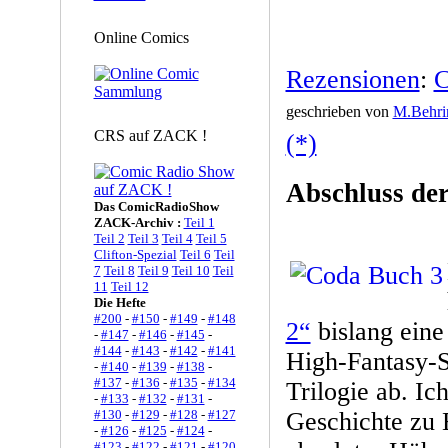
Online Comics
Rezensionen
:
C
geschrieben von
M.Behri
CRS auf ZACK !
(*)
Abschluss der
Das ComicRadioShow
ZACK-Archiv :
Teil 1
Teil 2
Teil 3
Teil 4
Teil 5
Clifton-Spezial
Teil 6
Teil
7
Teil 8
Teil 9
Teil 10
Teil
11
Teil 12
Die Hefte
#200
-
#150
-
#149
-
#148
2“
bislang eine 
-
#147
-
#146
-
#145
-
#144
-
#143
-
#142
-
#141
High-Fantasy-Se
-
#140
-
#139
-
#138
-
#137
-
#136
-
#135
-
#134
Trilogie ab. Ic
-
#133
-
#132
-
#131
-
#130
-
#129
-
#128
-
#127
Geschichte zu 
-
#126
-
#125
-
#124
-
#123
-
#122
-
#121
-
#120