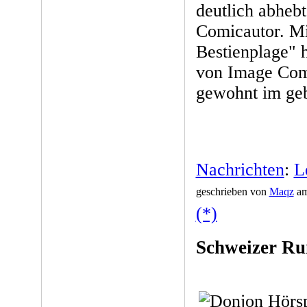
deutlich abheb
Comicautor. Mit
Bestienplage" 
von Image Comi
gewohnt im ge
Nachrichten
:
L
geschrieben von
Maqz
am
(*)
Schweizer Ru