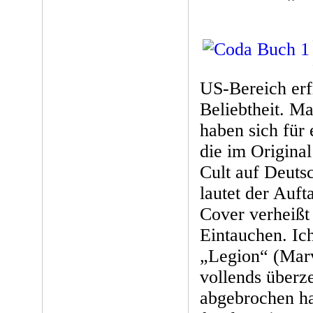
US-Bereich erf
Beliebtheit. M
haben sich für
die im Origina
Cult auf Deuts
lautet der Auft
Cover verheißt
Eintauchen. Ich
„Legion“ (Marv
vollends überz
abgebrochen ha