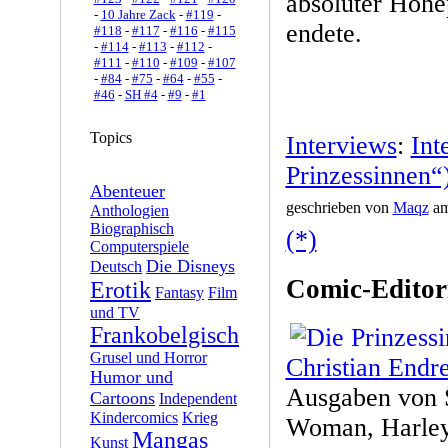
absoluter Höhe
-
10 Jahre Zack
-
#119
-
endete.
#118
-
#117
-
#116
-
#115
-
#114
-
#113
-
#112
-
#111
-
#110
-
#109
-
#107
-
#84
-
#75
-
#64
-
#55
-
#46
-
SH #4
-
#9
-
#1
Topics
Interviews
:
Int
Prinzessinnen“
Abenteuer
geschrieben von
Maqz
am
Anthologien
Biographisch
(*)
Computerspiele
Die Disneys
Deutsch
Comic-Editor
Erotik
Fantasy
Film
und TV
Frankobelgisch
Grusel und Horror
Christian Endr
Humor und
Ausgaben von 
Cartoons
Independent
Kindercomics
Krieg
Woman, Harley
Mangas
Kunst