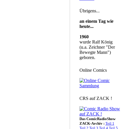
Übrigens...
an einem Tag wie
heute...
1960
wurde Ralf König
(u.a. Zeichner "Der
Bewegte Mann")
geboren.
Online Comics
CRS auf ZACK !
Das ComicRadioShow
ZACK-Archiv :
Teil 1
Teil 2
Teil 3
Teil 4
Teil 5