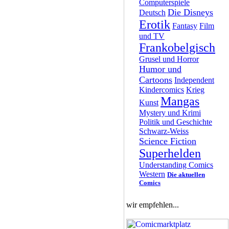
Computerspiele
Die Disneys
Deutsch
Erotik
Fantasy
Film
und TV
Frankobelgisch
Grusel und Horror
Humor und
Cartoons
Independent
Kindercomics
Krieg
Mangas
Kunst
Mystery und Krimi
Politik und Geschichte
Schwarz-Weiss
Science Fiction
Superhelden
Understanding Comics
Western
Die aktuellen
Comics
wir empfehlen...