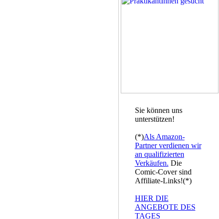
Sie können uns
unterstützen!
(*)
Als Amazon-
Partner verdienen wir
an qualifizierten
Verkäufen.
Die
Comic-Cover sind
Affiliate-Links!(*)
HIER DIE
ANGEBOTE DES
TAGES