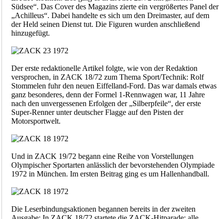
Südsee“. Das Cover des Magazins zierte ein vergrößertes Panel der
„Achilleus“. Dabei handelte es sich um den Dreimaster, auf dem
der Held seinen Dienst tut. Die Figuren wurden anschließend
hinzugefügt.
Der erste redaktionelle Artikel folgte, wie von der Redaktion
versprochen, in ZACK 18/72 zum Thema Sport/Technik: Rolf
Stommelen fuhr den neuen Eiffelland-Ford. Das war damals etwas
ganz besonderes, denn der Formel 1-Rennwagen war, 11 Jahre
nach den unvergessenen Erfolgen der „Silberpfeile“, der erste
Super-Renner unter deutscher Flagge auf den Pisten der
Motorsportwelt.
Und in ZACK 19/72 begann eine Reihe von Vorstellungen
Olympischer Sportarten anlässlich der bevorstehenden Olympiade
1972 in München. Im ersten Beitrag ging es um Hallenhandball.
Die Leserbindungsaktionen begannen bereits in der zweiten
Ausgabe: In ZACK 18/72 startete die ZACK-Hitparade: alle