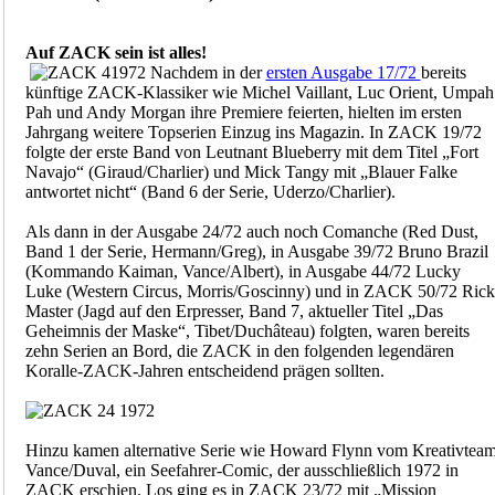
Auf ZACK sein ist alles!
Nachdem in der
ersten Ausgabe 17/72
bereits
künftige ZACK-Klassiker wie Michel Vaillant, Luc Orient, Umpah
Pah und Andy Morgan ihre Premiere feierten, hielten im ersten
Jahrgang weitere Topserien Einzug ins Magazin. In ZACK 19/72
folgte der erste Band von Leutnant Blueberry mit dem Titel „Fort
Navajo“ (Giraud/Charlier) und Mick Tangy mit „Blauer Falke
antwortet nicht“ (Band 6 der Serie, Uderzo/Charlier).
Als dann in der Ausgabe 24/72 auch noch Comanche (Red Dust,
Band 1 der Serie, Hermann/Greg), in Ausgabe 39/72 Bruno Brazil
(Kommando Kaiman, Vance/Albert), in Ausgabe 44/72 Lucky
Luke (Western Circus, Morris/Goscinny) und in ZACK 50/72 Rick
Master (Jagd auf den Erpresser, Band 7, aktueller Titel „Das
Geheimnis der Maske“, Tibet/Duchâteau) folgten, waren bereits
zehn Serien an Bord, die ZACK in den folgenden legendären
Koralle-ZACK-Jahren entscheidend prägen sollten.
Hinzu kamen alternative Serie wie Howard Flynn vom Kreativtea
Vance/Duval, ein Seefahrer-Comic, der ausschließlich 1972 in
ZACK erschien. Los ging es in ZACK 23/72 mit „Mission