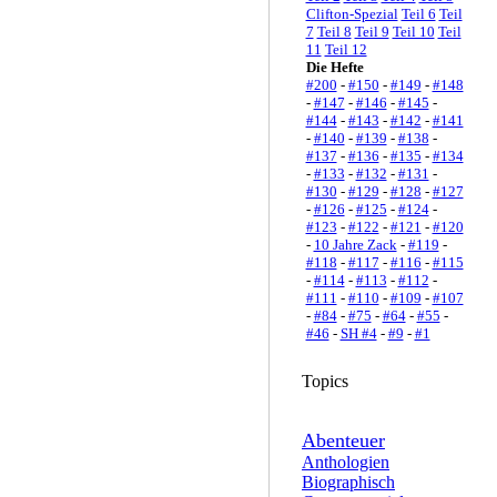
Clifton-Spezial
Teil 6
Teil
7
Teil 8
Teil 9
Teil 10
Teil
11
Teil 12
Die Hefte
#200
-
#150
-
#149
-
#148
-
#147
-
#146
-
#145
-
#144
-
#143
-
#142
-
#141
-
#140
-
#139
-
#138
-
#137
-
#136
-
#135
-
#134
-
#133
-
#132
-
#131
-
#130
-
#129
-
#128
-
#127
-
#126
-
#125
-
#124
-
#123
-
#122
-
#121
-
#120
-
10 Jahre Zack
-
#119
-
#118
-
#117
-
#116
-
#115
-
#114
-
#113
-
#112
-
#111
-
#110
-
#109
-
#107
-
#84
-
#75
-
#64
-
#55
-
#46
-
SH #4
-
#9
-
#1
Topics
Abenteuer
Anthologien
Biographisch