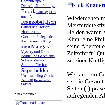
Computerspiele
Die Disneys
Deutsch
Erotik
Fantasy
Film
und TV
Wiedersehen mi
Frankobelgisch
Meisterdetekti
Grusel und Horror
Helden waren s
Humor und
Cartoons
Independent
Kinn, eine Pfei
Kindercomics
Krieg
seine Abenteuer
Mangas
Kunst
Mystery und Krimi
Zeitschrift "Q
Politik und Geschichte
zu einer Kultfi
Schwarz-Weiss
Science Fiction
Superhelden
Wer an dem Ges
Understanding Comics
Western
sei die Gesamt
Die aktuellen
Comics
Seiten (!) präs
wir empfehlen...
aufregenden Ab