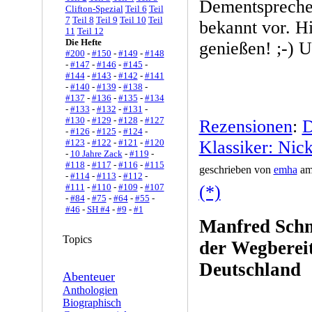
Dementspreche
Clifton-Spezial
Teil 6
Teil
7
Teil 8
Teil 9
Teil 10
Teil
bekannt vor. Hi
11
Teil 12
Die Hefte
genießen! ;-) 
#200
-
#150
-
#149
-
#148
-
#147
-
#146
-
#145
-
#144
-
#143
-
#142
-
#141
-
#140
-
#139
-
#138
-
#137
-
#136
-
#135
-
#134
-
#133
-
#132
-
#131
-
#130
-
#129
-
#128
-
#127
Rezensionen
:
D
-
#126
-
#125
-
#124
-
#123
-
#122
-
#121
-
#120
Klassiker: Nic
-
10 Jahre Zack
-
#119
-
#118
-
#117
-
#116
-
#115
geschrieben von
emha
am 
-
#114
-
#113
-
#112
-
#111
-
#110
-
#109
-
#107
(*)
-
#84
-
#75
-
#64
-
#55
-
#46
-
SH #4
-
#9
-
#1
Manfred Schm
Topics
der Wegberei
Deutschland
Abenteuer
Anthologien
Biographisch