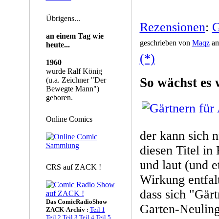
Übrigens...
Rezensionen
:
G
an einem Tag wie
geschrieben von
Maqz
am
heute...
(*)
1960
wurde Ralf König
So wächst es 
(u.a. Zeichner "Der
Bewegte Mann")
geboren.
Online Comics
der kann sich 
diesen Titel i
und laut (und e
CRS auf ZACK !
Wirkung entfalt
dass sich "Gär
Das ComicRadioShow
Garten-Neuling
ZACK-Archiv :
Teil 1
Teil 2
Teil 3
Teil 4
Teil 5