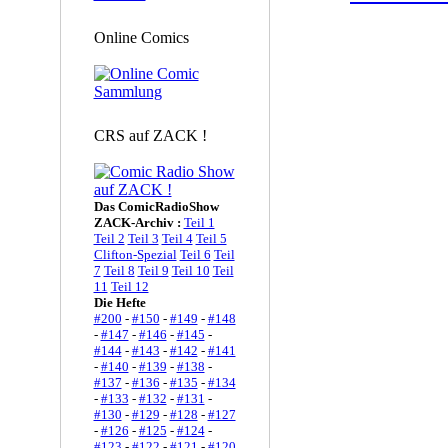
Online Comics
CRS auf ZACK !
Das ComicRadioShow
ZACK-Archiv :
Teil 1
Teil 2
Teil 3
Teil 4
Teil 5
Clifton-Spezial
Teil 6
Teil
7
Teil 8
Teil 9
Teil 10
Teil
11
Teil 12
Die Hefte
#200
-
#150
-
#149
-
#148
-
#147
-
#146
-
#145
-
#144
-
#143
-
#142
-
#141
-
#140
-
#139
-
#138
-
#137
-
#136
-
#135
-
#134
-
#133
-
#132
-
#131
-
#130
-
#129
-
#128
-
#127
-
#126
-
#125
-
#124
-
#123
-
#122
-
#121
-
#120