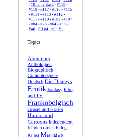
-
10 Jahre Zack
-
#119
-
#118
-
#117
-
#116
-
#115
-
#114
-
#113
-
#112
-
#111
-
#110
-
#109
-
#107
-
#84
-
#75
-
#64
-
#55
-
#46
-
SH #4
-
#9
-
#1
Topics
Abenteuer
Anthologien
Biographisch
Computerspiele
Die Disneys
Deutsch
Erotik
Fantasy
Film
und TV
Frankobelgisch
Grusel und Horror
Humor und
Cartoons
Independent
Kindercomics
Krieg
Mangas
Kunst