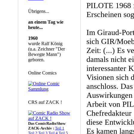
PILOTE 1968 f
Übrigens...
Erscheinen sog
an einem Tag wie
heute...
Im Giraud-Por
1960
sich GIR/Moeb
wurde Ralf König
Zeit: (...) Es
(u.a. Zeichner "Der
Bewegte Mann")
damals nicht e
geboren.
interessanter 
Online Comics
Visionen sic
anschloss. Das
Auswirkungen a
CRS auf ZACK !
Arbeit von PIL
Chefredakteur
diese Entwickl
Das ComicRadioShow
ZACK-Archiv :
Teil 1
Es kamen lan
Teil 2
Teil 3
Teil 4
Teil 5