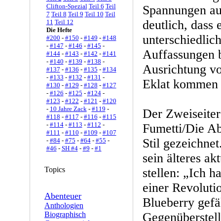
Clifton-Spezial
Teil 6
Teil
Spannungen au
7
Teil 8
Teil 9
Teil 10
Teil
deutlich, dass 
11
Teil 12
Die Hefte
unterschiedlic
#200
-
#150
-
#149
-
#148
-
#147
-
#146
-
#145
-
Auffassungen b
#144
-
#143
-
#142
-
#141
-
#140
-
#139
-
#138
-
Ausrichtung v
#137
-
#136
-
#135
-
#134
-
#133
-
#132
-
#131
-
Eklat kommen w
#130
-
#129
-
#128
-
#127
-
#126
-
#125
-
#124
-
#123
-
#122
-
#121
-
#120
-
10 Jahre Zack
-
#119
-
Der Zweiseiter
#118
-
#117
-
#116
-
#115
-
#114
-
#113
-
#112
-
Fumetti/Die Ab
#111
-
#110
-
#109
-
#107
Stil gezeichnet
-
#84
-
#75
-
#64
-
#55
-
#46
-
SH #4
-
#9
-
#1
sein älteres ak
Topics
stellen: „Ich 
einer Revolut
Abenteuer
Blueberry gefäl
Anthologien
Biographisch
Gegenüberstell