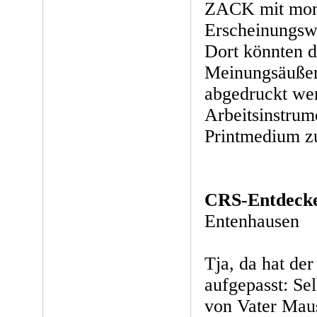
ZACK mit mona
Erscheinungswe
Dort könnten d
Meinungsäußer
abgedruckt we
Arbeitsinstrum
Printmedium z
CRS-Entdecke
Entenhausen
Tja, da hat der
aufgepasst: Se
von Vater Mau