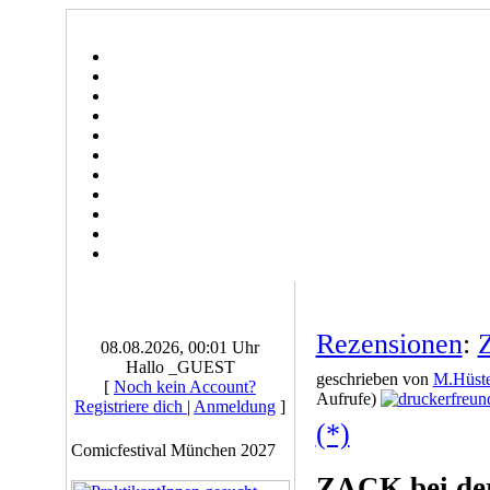
Rezensionen
:
08.08.2026, 00:01 Uhr
Hallo _GUEST
geschrieben von
M.Hüste
[
Noch kein Account?
Aufrufe)
Registriere dich
|
Anmeldung
]
(*)
Comicfestival München 2027
ZACK bei de