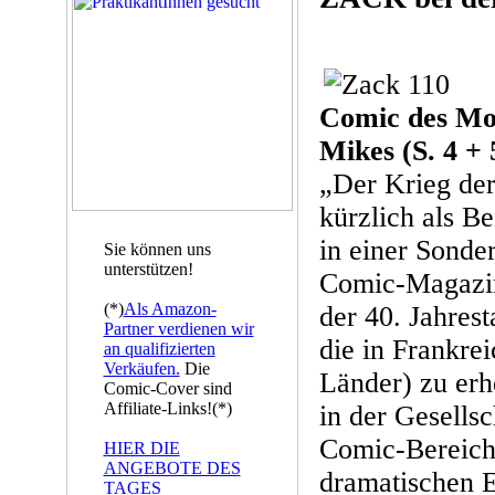
Comic des Mo
Mikes (S. 4 + 
„Der Krieg der
kürzlich als B
in einer Sonde
Sie können uns
unterstützen!
Comic-Magazi
(*)
Als Amazon-
der 40. Jahrest
Partner verdienen wir
die in Frankre
an qualifizierten
Verkäufen.
Die
Länder) zu er
Comic-Cover sind
Affiliate-Links!(*)
in der Gesellsc
Comic-Bereich
HIER DIE
ANGEBOTE DES
dramatischen E
TAGES