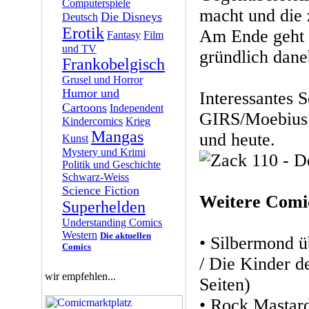
Computerspiele
macht und die 
Die Disneys
Deutsch
Erotik
Am Ende geht 
Fantasy
Film
und TV
gründlich dan
Frankobelgisch
Grusel und Horror
Humor und
Interessantes 
Cartoons
Independent
GIRS/Moebius 
Kindercomics
Krieg
Mangas
und heute.
Kunst
Mystery und Krimi
Politik und Geschichte
Schwarz-Weiss
Science Fiction
Weitere Comi
Superhelden
Understanding Comics
Western
Die aktuellen
• Silbermond ü
Comics
/ Die Kinder d
wir empfehlen...
Seiten)
• Rock Mastard 