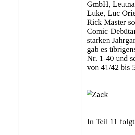
GmbH, Leutnan
Luke, Luc Orie
Rick Master s
Comic-Debütan
starken Jahrga
gab es übrige
Nr. 1-40 und 
von 41/42 bis 
In Teil 11 fol