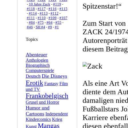
-
10 Jahre Zack
-
#119
-
Spitzenstar!“
#118
-
#117
-
#116
-
#115
-
#114
-
#113
-
#112
-
#111
-
#110
-
#109
-
#107
Zum Start von 
-
#84
-
#75
-
#64
-
#55
-
#46
-
SH #4
-
#9
-
#1
ZACK 24/1974 
Autorenporträt
Topics
diesem Beitrag
Abenteuer
Anthologien
Biographisch
Computerspiele
Die Disneys
Deutsch
Erotik
Als eine Art Vo
Fantasy
Film
und TV
diente dem Aut
Frankobelgisch
damaligen nied
Grusel und Horror
Humor und
Fußballstars J
Cartoons
Independent
Karriere ebenfa
Kindercomics
Krieg
Mangas
diesen ebenfal
Kunst