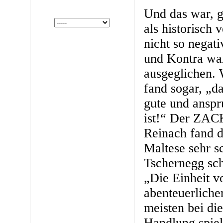
Und das war, g
als historisch v
nicht so negat
und Kontra war
ausgeglichen. 
fand sogar, „da
gute und anspr
ist!“ Der ZACK
Reinach fand d
Maltese sehr s
Tschernegg sc
„Die Einheit v
abenteuerliche
meisten bei die
Handlung spiel