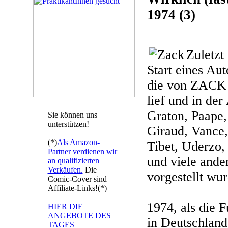
1974 (3)
Zuletzt
Start eines Aut
die von ZACK 
lief und in de
Graton, Paape,
Sie können uns
unterstützen!
Giraud, Vance
(*)
Als Amazon-
Tibet, Uderzo
Partner verdienen wir
und viele ande
an qualifizierten
Verkäufen.
Die
vorgestellt wu
Comic-Cover sind
Affiliate-Links!(*)
1974, als die 
HIER DIE
ANGEBOTE DES
in Deutschland 
TAGES