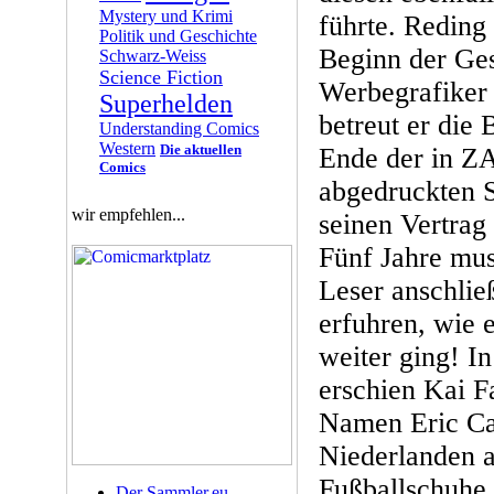
Mystery und Krimi
führte. Reding
Politik und Geschichte
Beginn der Ges
Schwarz-Weiss
Science Fiction
Werbegrafiker 
Superhelden
betreut er die
Understanding Comics
Western
Die aktuellen
Ende der in Z
Comics
abgedruckten 
wir empfehlen...
seinen Vertrag
Fünf Jahre mus
Leser anschlie
erfuhren, wie e
weiter ging! I
erschien Kai F
Namen Eric Cas
Niederlanden a
Fußballschuhe 
Der Sammler.eu