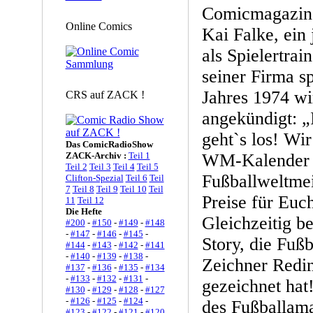
Comicmagazin
Online Comics
Kai Falke, ein 
als Spielertrai
seiner Firma s
Jahres 1974 wir
CRS auf ZACK !
angekündigt: 
geht`s los! Wi
Das ComicRadioShow
ZACK-Archiv :
Teil 1
WM-Kalender f
Teil 2
Teil 3
Teil 4
Teil 5
Fußballweltmeis
Clifton-Spezial
Teil 6
Teil
7
Teil 8
Teil 9
Teil 10
Teil
Preise für Euc
11
Teil 12
Die Hefte
Gleichzeitig b
#200
-
#150
-
#149
-
#148
-
#147
-
#146
-
#145
-
Story, die Fuß
#144
-
#143
-
#142
-
#141
-
#140
-
#139
-
#138
-
Zeichner Redi
#137
-
#136
-
#135
-
#134
-
#133
-
#132
-
#131
-
gezeichnet hat!
#130
-
#129
-
#128
-
#127
-
#126
-
#125
-
#124
-
des Fußballam
#123
-
#122
-
#121
-
#120