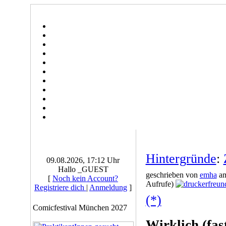
Hintergründe
:
09.08.2026, 17:12 Uhr
Hallo _GUEST
geschrieben von
emha
am
[
Noch kein Account?
Aufrufe)
Registriere dich
|
Anmeldung
]
(*)
Comicfestival München 2027
Wirklich (fas