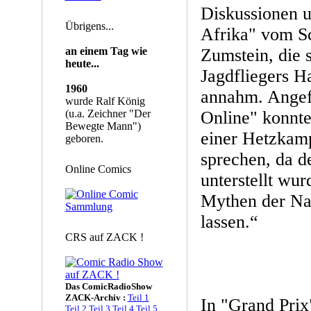
Diskussionen u
Übrigens...
Afrika" vom S
an einem Tag wie
Zumstein, die 
heute...
Jagdfliegers H
1960
annahm. Angef
wurde Ralf König
(u.a. Zeichner "Der
Online" konnte
Bewegte Mann")
einer Hetzka
geboren.
sprechen, da 
Online Comics
unterstellt wur
Mythen der Naz
lassen.“
CRS auf ZACK !
Das ComicRadioShow
ZACK-Archiv :
Teil 1
In "Grand Prix
Teil 2
Teil 3
Teil 4
Teil 5