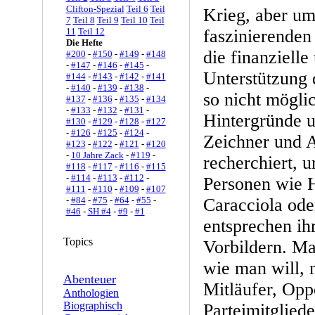
Clifton-Spezial
Teil 6
Teil
Krieg, aber um
7
Teil 8
Teil 9
Teil 10
Teil
11
Teil 12
faszinierenden
Die Hefte
die finanzielle
#200
-
#150
-
#149
-
#148
-
#147
-
#146
-
#145
-
Unterstützung
#144
-
#143
-
#142
-
#141
-
#140
-
#139
-
#138
-
so nicht mögli
#137
-
#136
-
#135
-
#134
-
#133
-
#132
-
#131
-
Hintergründe u
#130
-
#129
-
#128
-
#127
-
#126
-
#125
-
#124
-
Zeichner und 
#123
-
#122
-
#121
-
#120
-
10 Jahre Zack
-
#119
-
recherchiert, 
#118
-
#117
-
#116
-
#115
-
#114
-
#113
-
#112
-
Personen wie 
#111
-
#110
-
#109
-
#107
-
#84
-
#75
-
#64
-
#55
-
Caracciola od
#46
-
SH #4
-
#9
-
#1
entsprechen ih
Topics
Vorbildern. Ma
wie man will, n
Abenteuer
Mitläufer, Opp
Anthologien
Biographisch
Parteimitgliede