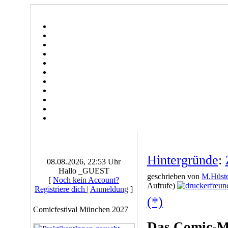
Hintergründe
:
08.08.2026, 22:53 Uhr
Hallo _GUEST
geschrieben von
M.Hüste
[
Noch kein Account?
Aufrufe)
Registriere dich
|
Anmeldung
]
(*)
Comicfestival München 2027
Das Comic-M