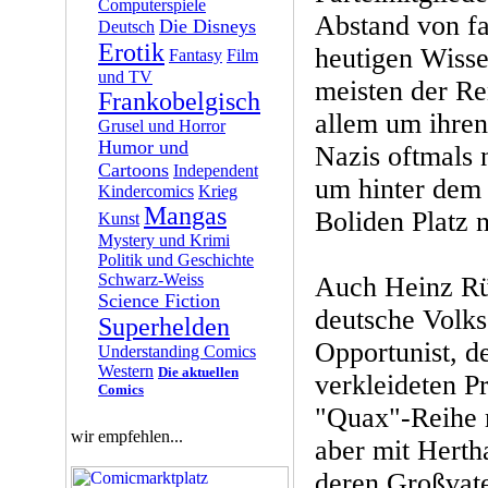
Computerspiele
Abstand von fa
Die Disneys
Deutsch
Erotik
heutigen Wissen
Fantasy
Film
und TV
meisten der Re
Frankobelgisch
allem um ihren
Grusel und Horror
Humor und
Nazis oftmals 
Cartoons
Independent
um hinter dem 
Kindercomics
Krieg
Mangas
Boliden Platz
Kunst
Mystery und Krimi
Politik und Geschichte
Schwarz-Weiss
Auch Heinz Rü
Science Fiction
deutsche Volks
Superhelden
Opportunist, d
Understanding Comics
Western
Die aktuellen
verkleideten P
Comics
"Quax"-Reihe m
wir empfehlen...
aber mit Hertha
deren Großvate