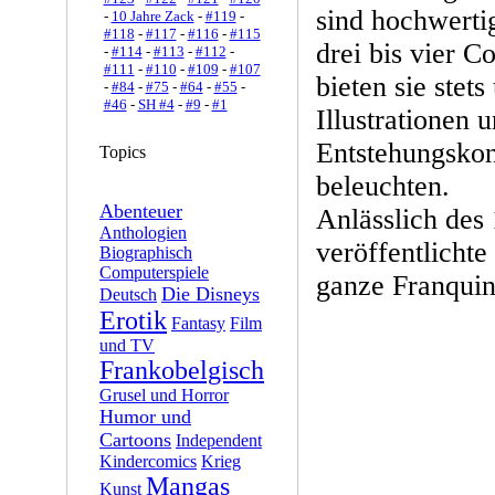
sind hochwerti
-
10 Jahre Zack
-
#119
-
#118
-
#117
-
#116
-
#115
drei bis vier 
-
#114
-
#113
-
#112
-
#111
-
#110
-
#109
-
#107
bieten sie stet
-
#84
-
#75
-
#64
-
#55
-
#46
-
SH #4
-
#9
-
#1
Illustrationen 
Entstehungskon
Topics
beleuchten.
Abenteuer
Anlässlich des
Anthologien
veröffentlichte
Biographisch
Computerspiele
ganze Franquin-
Die Disneys
Deutsch
Erotik
Fantasy
Film
und TV
Frankobelgisch
Grusel und Horror
Humor und
Cartoons
Independent
Kindercomics
Krieg
Mangas
Kunst