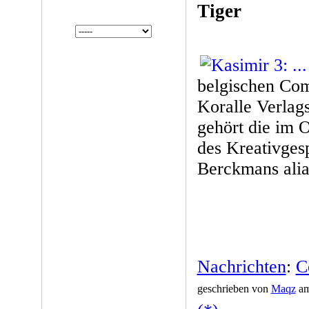
Tiger
belgischen Com
Koralle Verlags
gehört die im O
des Kreativges
Berckmans alia
Nachrichten
:
C
geschrieben von
Maqz
am