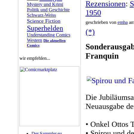
Rezensionen
:
S
Mystery und Krimi
Politik und Geschichte
1950
Schwarz-Weiss
Science Fiction
geschrieben von
emha
am 
Superhelden
(*)
Understanding Comics
Western
Die aktuellen
Sonderausgab
Comics
Franquin
wir empfehlen...
Die Jubiläumsa
Neuausgabe der
• Onkel Ottos 
• Spirou und d
Der Sammler.eu