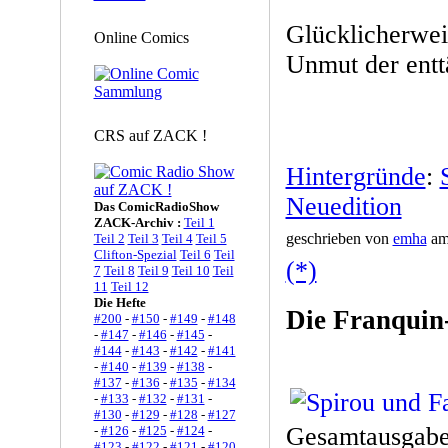
Glücklicherwei
Online Comics
Unmut der entt
CRS auf ZACK !
Hintergründe
:
Neuedition
Das ComicRadioShow
ZACK-Archiv :
Teil 1
geschrieben von
emha
am 
Teil 2
Teil 3
Teil 4
Teil 5
Clifton-Spezial
Teil 6
Teil
(*)
7
Teil 8
Teil 9
Teil 10
Teil
11
Teil 12
Die Hefte
Die Franquin
#200
-
#150
-
#149
-
#148
-
#147
-
#146
-
#145
-
#144
-
#143
-
#142
-
#141
-
#140
-
#139
-
#138
-
#137
-
#136
-
#135
-
#134
-
#133
-
#132
-
#131
-
#130
-
#129
-
#128
-
#127
Gesamtausgaben
-
#126
-
#125
-
#124
-
#123
-
#122
-
#121
-
#120