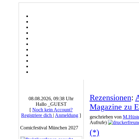
Rezensionen
:
A
08.08.2026, 09:38 Uhr
Hallo _GUEST
Magazine zu E
[
Noch kein Account?
Registriere dich
|
Anmeldung
]
geschrieben von
M.Hüste
Aufrufe)
Comicfestival München 2027
(*)