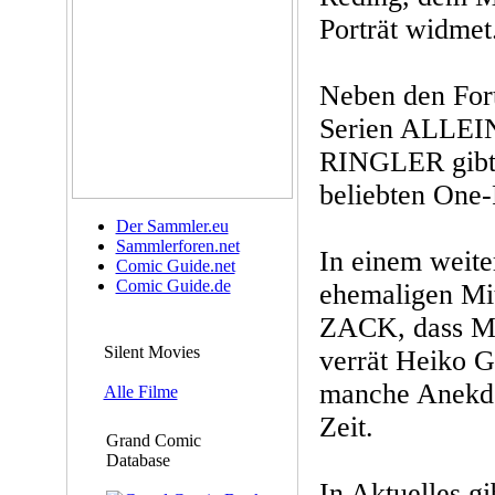
Porträt widmet
Neben den Fort
Serien ALLE
RINGLER gibt 
beliebten One-
Der Sammler.eu
Sammlerforen.net
In einem weite
Comic Guide.net
Comic Guide.de
ehemaligen Mit
ZACK, dass Mi
Silent Movies
verrät Heiko 
manche Anekdo
Alle Filme
Zeit.
Grand Comic
Database
In Aktuelles g