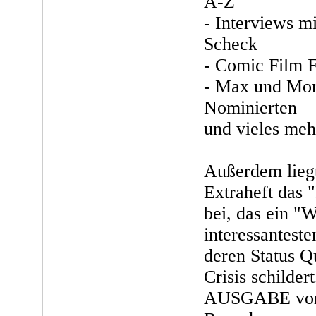
A-Z
- Interviews m
Scheck
- Comic Film F
- Max und Mori
Nominierten
und vieles meh
Außerdem lie
Extraheft das "
bei, das ein "
interessantest
deren Status Q
Crisis schilde
AUSGABE vor a