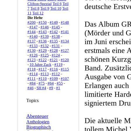
Clifton-Spezial
Teil 6
Teil
deutsche Erstv
7
Teil 8
Teil 9
Teil 10
Teil
11
Teil 12
Die Hefte
Das Album 
#200
-
#150
-
#149
-
#148
-
#147
-
#146
-
#145
-
(Mörder und Ge
#144
-
#143
-
#142
-
#141
-
#140
-
#139
-
#138
-
im Juni ersche
#137
-
#136
-
#135
-
#134
-
#133
-
#132
-
#131
-
erstmals eine 
#130
-
#129
-
#128
-
#127
-
#126
-
#125
-
#124
-
schönen Kurzg
#123
-
#122
-
#121
-
#120
-
10 Jahre Zack
-
#119
-
Band. Zusätzli
#118
-
#117
-
#116
-
#115
-
#114
-
#113
-
#112
-
Ausgabe von
#111
-
#110
-
#109
-
#107
-
#84
-
#75
-
#64
-
#55
-
Erlangen auch
#46
-
SH #4
-
#9
-
#1
limitierte Har
Topics
signiertem Dru
Abenteuer
Die aktuelle 
Anthologien
Biographisch
tollem Michel V