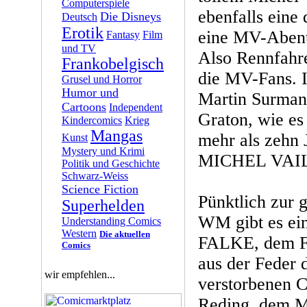
Computerspiele
ebenfalls eine
Die Disneys
Deutsch
Erotik
eine MV-Abent
Fantasy
Film
und TV
Also Rennfahre
Frankobelgisch
die MV-Fans. I
Grusel und Horror
Humor und
Martin Surmann
Cartoons
Independent
Graton, wie es 
Kindercomics
Krieg
Mangas
mehr als zehn 
Kunst
Mystery und Krimi
MICHEL VAILL
Politik und Geschichte
Schwarz-Weiss
Science Fiction
Pünktlich zur 
Superhelden
WM gibt es ei
Understanding Comics
Western
Die aktuellen
FALKE, dem Fu
Comics
aus der Feder 
wir empfehlen...
verstorbenen 
Reding, dem M