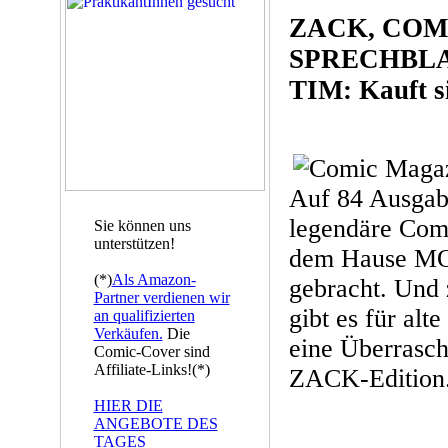
ZACK, COM
SPRECHBLA
TIM: Kauft si
Auf 84 Ausgabe
legendäre Co
Sie können uns
unterstützen!
dem Hause MO
(*)
Als Amazon-
gebracht. Und 
Partner verdienen wir
gibt es für al
an qualifizierten
Verkäufen.
Die
eine Überrasc
Comic-Cover sind
Affiliate-Links!(*)
ZACK-Edition
HIER DIE
ANGEBOTE DES
TAGES