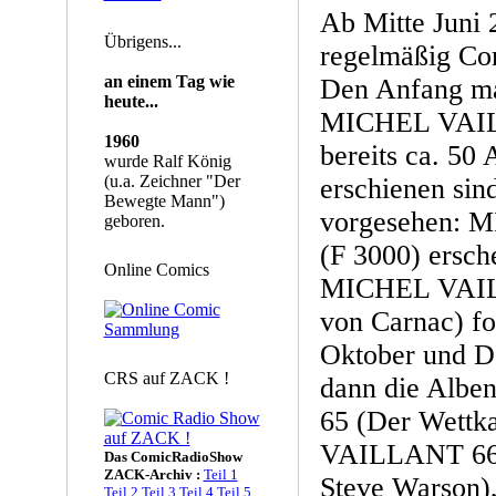
Ab Mitte Juni
Übrigens...
regelmäßig Co
an einem Tag wie
Den Anfang ma
heute...
MICHEL VAILL
1960
bereits ca. 50
wurde Ralf König
(u.a. Zeichner "Der
erschienen sin
Bewegte Mann")
vorgesehen:
geboren.
(F 3000) ersch
Online Comics
MICHEL VAIL
von Carnac) fo
Oktober und 
CRS auf ZACK !
dann die Al
65 (Der Wett
VAILLANT 66 (
Das ComicRadioShow
ZACK-Archiv :
Teil 1
Steve Warson),
Teil 2
Teil 3
Teil 4
Teil 5