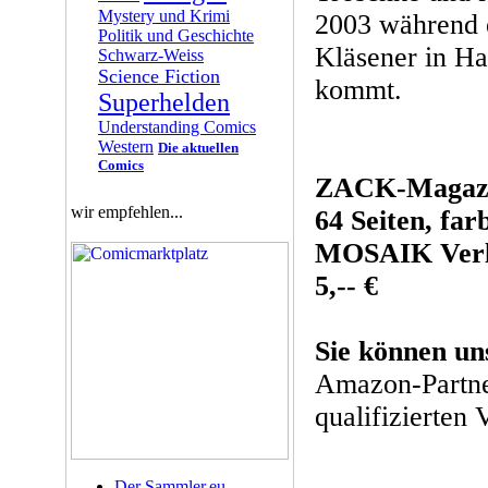
Mystery und Krimi
2003 während e
Politik und Geschichte
Kläsener in Ha
Schwarz-Weiss
Science Fiction
kommt.
Superhelden
Understanding Comics
Western
Die aktuellen
Comics
ZACK-Magazi
wir empfehlen...
64 Seiten, far
MOSAIK Verla
5,-- €
Sie können un
Amazon-Partne
qualifizierten 
Der Sammler.eu