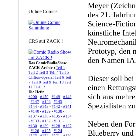
Meyer (Zeichn
Online Comics
des 21. Jahrhu
Science-Fictio
künstliche Inte
Neuromechanik
CRS auf ZACK !
Prototyp, den 
den Namen IAN
Das ComicRadioShow
ZACK-Archiv :
Teil 1
Teil 2
Teil 3
Teil 4
Teil 5
Dieser soll bei
Clifton-Spezial
Teil 6
Teil
7
Teil 8
Teil 9
Teil 10
Teil
einen Rettungs
11
Teil 12
Die Hefte
sich aus mehre
#200
-
#150
-
#149
-
#148
-
#147
-
#146
-
#145
-
Spezialisten z
#144
-
#143
-
#142
-
#141
-
#140
-
#139
-
#138
-
#137
-
#136
-
#135
-
#134
-
#133
-
#132
-
#131
-
Neben den For
#130
-
#129
-
#128
-
#127
-
#126
-
#125
-
#124
-
Blueberry und 
#123
-
#122
-
#121
-
#120