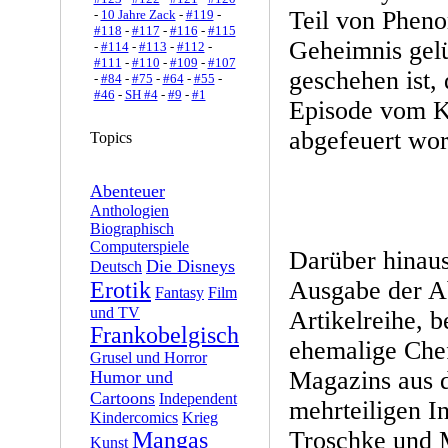
Teil von Phen
-
10 Jahre Zack
-
#119
-
#118
-
#117
-
#116
-
#115
Geheimnis gelü
-
#114
-
#113
-
#112
-
#111
-
#110
-
#109
-
#107
geschehen ist,
-
#84
-
#75
-
#64
-
#55
-
#46
-
SH #4
-
#9
-
#1
Episode vom K
abgefeuert wor
Topics
Abenteuer
Anthologien
Biographisch
Computerspiele
Darüber hinaus
Die Disneys
Deutsch
Ausgabe der A
Erotik
Fantasy
Film
und TV
Artikelreihe, b
Frankobelgisch
ehemalige Che
Grusel und Horror
Magazins aus d
Humor und
Cartoons
Independent
mehrteiligen I
Kindercomics
Krieg
Troschke und M
Mangas
Kunst