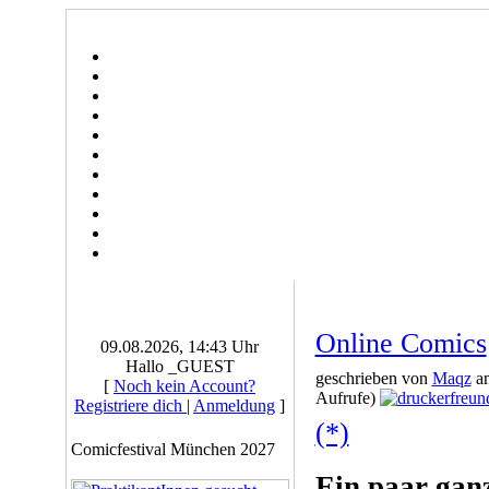
Online Comics
09.08.2026, 14:43 Uhr
Hallo _GUEST
geschrieben von
Maqz
am
[
Noch kein Account?
Aufrufe)
Registriere dich
|
Anmeldung
]
(*)
Comicfestival München 2027
Ein paar gan