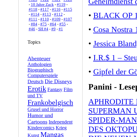
Geheimdienst 
-
10 Jahre Zack
-
#119
-
#118
-
#117
-
#116
-
#115
•
BLACK OP 
-
#114
-
#113
-
#112
-
#111
-
#110
-
#109
-
#107
-
#84
-
#75
-
#64
-
#55
-
•
Cosa Nostra 1
#46
-
SH #4
-
#9
-
#1
•
Jessica Bland
Topics
•
I.R.$ 1 – Ste
Abenteuer
Anthologien
•
Gipfel der Gö
Biographisch
Computerspiele
Die Disneys
Deutsch
Panini - Les
Erotik
Fantasy
Film
und TV
APHRODITE I
Frankobelgisch
SUPERMAN U
Grusel und Horror
Humor und
SPIDER-MAN
Cartoons
Independent
DES OKTOP
Kindercomics
Krieg
Mangas
Kunst