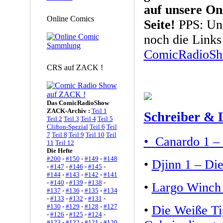
auf unsere On
Online Comics
Seite!
PPS: Und
noch die Links
ComicRadioSho
CRS auf ZACK !
Das ComicRadioShow
ZACK-Archiv :
Teil 1
Schreiber & 
Teil 2
Teil 3
Teil 4
Teil 5
Clifton-Spezial
Teil 6
Teil
7
Teil 8
Teil 9
Teil 10
Teil
•
Canardo 1 – 
11
Teil 12
Die Hefte
#200
-
#150
-
#149
-
#148
•
Djinn 1 – Die
-
#147
-
#146
-
#145
-
#144
-
#143
-
#142
-
#141
-
#140
-
#139
-
#138
-
•
Largo Winch 
#137
-
#136
-
#135
-
#134
-
#133
-
#132
-
#131
-
#130
-
#129
-
#128
-
#127
•
Die Weiße Ti
-
#126
-
#125
-
#124
-
#123
-
#122
-
#121
-
#120