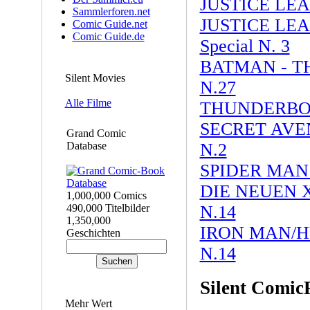
JUSTICE LEA
Sammlerforen.net
JUSTICE LE
Comic Guide.net
Comic Guide.de
Special N. 3
BATMAN - T
Silent Movies
N.27
Alle Filme
THUNDERBOL
SECRET AV
Grand Comic
Database
N.2
SPIDER MAN
DIE NEUEN
1,000,000 Comics
490,000 Titelbilder
N.14
1,350,000
IRON MAN/
Geschichten
N.14
Silent Comi
Mehr Wert