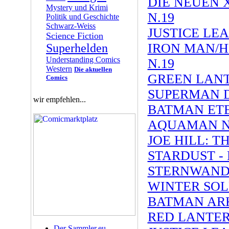
DIE NEUEN
Mystery und Krimi
N.19
Politik und Geschichte
Schwarz-Weiss
JUSTICE LEA
Science Fiction
IRON MAN/
Superhelden
Understanding Comics
N.19
Western
Die aktuellen
GREEN LANT
Comics
SUPERMAN D
wir empfehlen...
BATMAN ETE
AQUAMAN N
JOE HILL: T
STARDUST -
STERNWAND
WINTER SOL
BATMAN ARK
RED LANTER
Der Sammler.eu