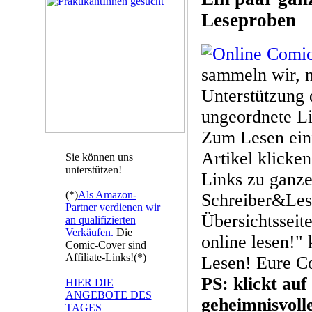
Leseproben
sammeln wir, m
Unterstützung 
ungeordnete Li
Zum Lesen ein
Artikel klick
Sie können uns
unterstützen!
Links zu ganz
(*)
Als Amazon-
Schreiber&Lese
Partner verdienen wir
Übersichtsseite
an qualifizierten
Verkäufen.
Die
online lesen!"
Comic-Cover sind
Affiliate-Links!(*)
Lesen! Eure C
PS: klickt auf
HIER DIE
ANGEBOTE DES
geheimnisvol
TAGES