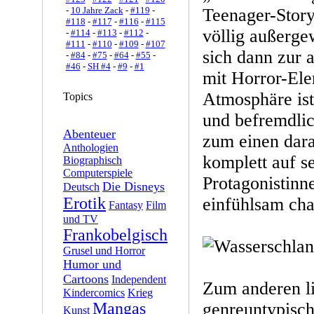
-
10 Jahre Zack
-
#119
-
Teenager-Story
#118
-
#117
-
#116
-
#115
völlig außerge
-
#114
-
#113
-
#112
-
#111
-
#110
-
#109
-
#107
sich dann zur
-
#84
-
#75
-
#64
-
#55
-
#46
-
SH #4
-
#9
-
#1
mit Horror-Ele
Atmosphäre ist 
Topics
und befremdlic
Abenteuer
zum einen dara
Anthologien
komplett auf s
Biographisch
Computerspiele
Protagonistinn
Die Disneys
Deutsch
Erotik
einfühlsam char
Fantasy
Film
und TV
Frankobelgisch
Grusel und Horror
Humor und
Cartoons
Independent
Zum anderen li
Kindercomics
Krieg
Mangas
genreuntypisc
Kunst