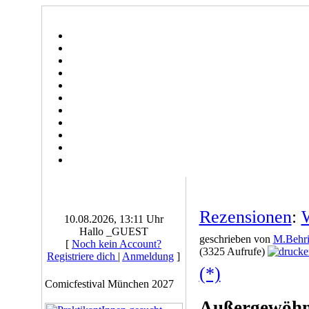
Rezensionen
:
10.08.2026, 13:11 Uhr
Hallo _GUEST
geschrieben von
M.Behri
[
Noch kein Account?
(3325 Aufrufe)
Registriere dich
|
Anmeldung
]
(*)
Comicfestival München 2027
Außergewöhnl