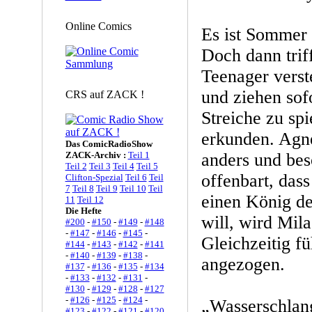
Online Comics
Es ist Sommer 
Doch dann trif
Teenager verst
und ziehen sof
CRS auf ZACK !
Streiche zu spi
erkunden. Agne
Das ComicRadioShow
ZACK-Archiv :
Teil 1
anders und bes
Teil 2
Teil 3
Teil 4
Teil 5
offenbart, dass
Clifton-Spezial
Teil 6
Teil
7
Teil 8
Teil 9
Teil 10
Teil
einen König de
11
Teil 12
Die Hefte
will, wird Mil
#200
-
#150
-
#149
-
#148
-
#147
-
#146
-
#145
-
Gleichzeitig f
#144
-
#143
-
#142
-
#141
-
#140
-
#139
-
#138
-
angezogen.
#137
-
#136
-
#135
-
#134
-
#133
-
#132
-
#131
-
#130
-
#129
-
#128
-
#127
-
#126
-
#125
-
#124
-
„Wasserschlang
#123
-
#122
-
#121
-
#120