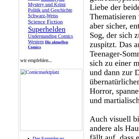
Mystery und Krimi
Liebe der beid
Politik und Geschichte
Thematisieren
Schwarz-Weiss
Science Fiction
aber sicher, en
Superhelden
Sog, der sich 
Understanding Comics
Western
Die aktuellen
zuspitzt. Das 
Comics
Teenager-Somm
wir empfehlen...
sich zu einer 
und dann zur D
übernatürliche
Horror, spann
und martialisc
Auch visuell bi
andere als Ha
fällt auf, dass
Der Sammler.eu