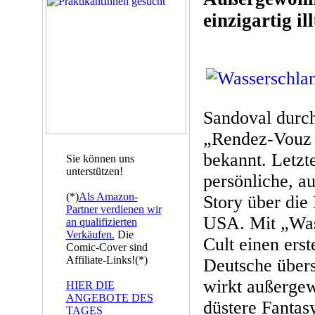
einzigartig il
Sandoval dur
„Rendez-Vouz i
bekannt. Letzt
Sie können uns
unterstützen!
persönliche, a
(*)
Als Amazon-
Story über die
Partner verdienen wir
USA. Mit „Was
an qualifizierten
Verkäufen.
Die
Cult einen erst
Comic-Cover sind
Affiliate-Links!(*)
Deutsche übers
wirkt außergew
HIER DIE
ANGEBOTE DES
düstere Fantas
TAGES