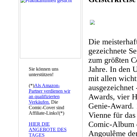
Die meisterhaf
gezeichnete Se
zum größten Co
Jahre. In den
Sie können uns
unterstützen!
mit allen wich
(*)
Als Amazon-
ausgezeichnet -
Partner verdienen wir
Awards, vier 
an qualifizierten
Verkäufen.
Die
Genie-Award. 1
Comic-Cover sind
Affiliate-Links!(*)
Vienne für das
Comic-Album d
HIER DIE
ANGEBOTE DES
Angoulême der 
TAGES