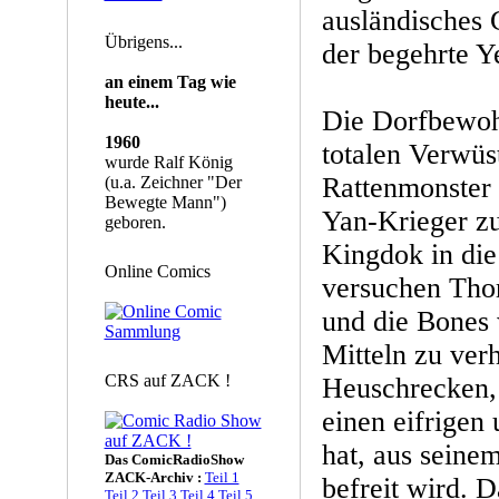
ausländisches
Übrigens...
der begehrte Y
an einem Tag wie
heute...
Die Dorfbewoh
1960
totalen Verwüs
wurde Ralf König
Rattenmonster 
(u.a. Zeichner "Der
Bewegte Mann")
Yan-Krieger z
geboren.
Kingdok in die
Online Comics
versuchen Tho
und die Bones 
Mitteln zu ver
CRS auf ZACK !
Heuschrecken, 
einen eifrigen
hat, aus seine
Das ComicRadioShow
ZACK-Archiv :
Teil 1
befreit wird. 
Teil 2
Teil 3
Teil 4
Teil 5