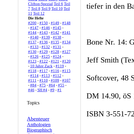
Clifton-Spezial
Teil 6
Teil
tiefer in den B
7
Teil 8
Teil 9
Teil 10
Teil
11
Teil 12
Die Hefte
#200
-
#150
-
#149
-
#148
-
#147
-
#146
-
#145
-
#144
-
#143
-
#142
-
#141
-
#140
-
#139
-
#138
-
Bone Nr. 14: G
#137
-
#136
-
#135
-
#134
-
#133
-
#132
-
#131
-
#130
-
#129
-
#128
-
#127
-
#126
-
#125
-
#124
-
Jeff Smith (Te
#123
-
#122
-
#121
-
#120
-
10 Jahre Zack
-
#119
-
#118
-
#117
-
#116
-
#115
-
#114
-
#113
-
#112
-
Softcover, 48 
#111
-
#110
-
#109
-
#107
-
#84
-
#75
-
#64
-
#55
-
#46
-
SH #4
-
#9
-
#1
DM 14.90, öS 1
Topics
ISBN 3-551-7
Abenteuer
Anthologien
Biographisch