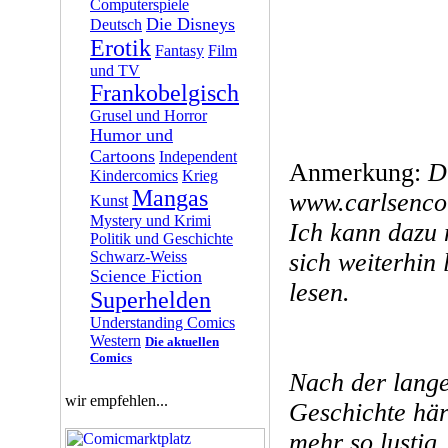
Computerspiele
Die Disneys
Deutsch
Erotik
Fantasy
Film
und TV
Frankobelgisch
Grusel und Horror
Humor und
Cartoons
Independent
Anmerkung:
D
Kindercomics
Krieg
Mangas
www.carlsenco
Kunst
Mystery und Krimi
Ich kann dazu 
Politik und Geschichte
Schwarz-Weiss
sich weiterhin 
Science Fiction
lesen.
Superhelden
Understanding Comics
Western
Die aktuellen
Comics
Nach der lange
wir empfehlen...
Geschichte här
mehr so lustig,