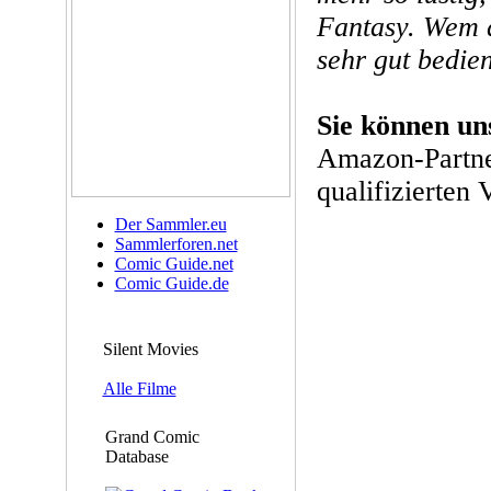
Fantasy. Wem di
sehr gut bedie
Sie können un
Amazon-Partne
qualifizierten 
Der Sammler.eu
Sammlerforen.net
Comic Guide.net
Comic Guide.de
Silent Movies
Alle Filme
Grand Comic
Database