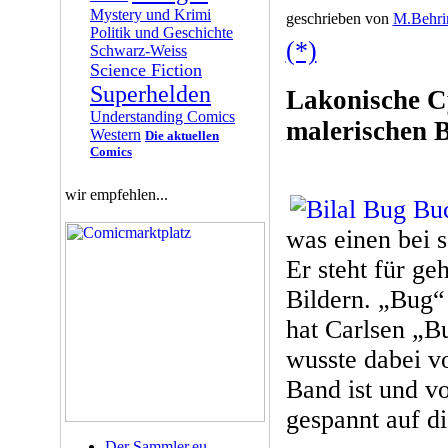
Mystery und Krimi
geschrieben von
M.Behri
Politik und Geschichte
(*)
Schwarz-Weiss
Science Fiction
Superhelden
Lakonische C
Understanding Comics
malerischen B
Western
Die aktuellen
Comics
wir empfehlen...
was einen bei s
Er steht für ge
Bildern. „Bug“
hat Carlsen „Bu
wusste dabei vo
Band ist und vo
gespannt auf d
Der Sammler.eu