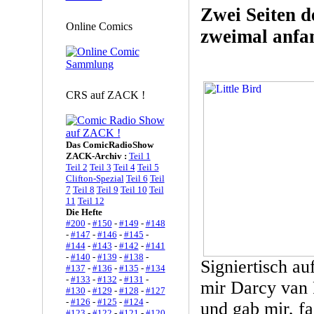
Zwei Seiten 
Online Comics
zweimal anfa
CRS auf ZACK !
Das ComicRadioShow
ZACK-Archiv :
Teil 1
Teil 2
Teil 3
Teil 4
Teil 5
Clifton-Spezial
Teil 6
Teil
7
Teil 8
Teil 9
Teil 10
Teil
11
Teil 12
Die Hefte
#200
-
#150
-
#149
-
#148
-
#147
-
#146
-
#145
-
#144
-
#143
-
#142
-
#141
-
#140
-
#139
-
#138
-
Signiertisch a
#137
-
#136
-
#135
-
#134
-
#133
-
#132
-
#131
-
mir Darcy van 
#130
-
#129
-
#128
-
#127
-
#126
-
#125
-
#124
-
und gab mir, fa
#123
-
#122
-
#121
-
#120