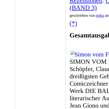
Rezensionen
:
C
(BAND 3)
geschrieben von
emha
am 
(*)
Gesamtausgab
SIMON VOM FLU
Schöpfer, Clau
dreißigsten Geb
Comiczeichner t
Werk DIE BA
literarischer 
Jean Giono un