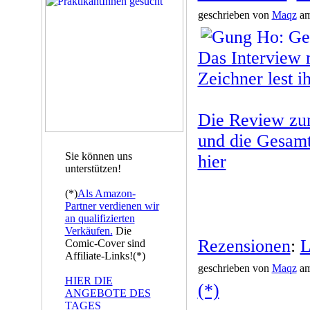
geschrieben von
Maqz
am
Das Interview 
Zeichner lest ih
Die Review zu
und die Gesamt
Sie können uns
hier
unterstützen!
(*)
Als Amazon-
Partner verdienen wir
an qualifizierten
Verkäufen.
Die
Rezensionen
:
L
Comic-Cover sind
Affiliate-Links!(*)
geschrieben von
Maqz
am
HIER DIE
(*)
ANGEBOTE DES
TAGES