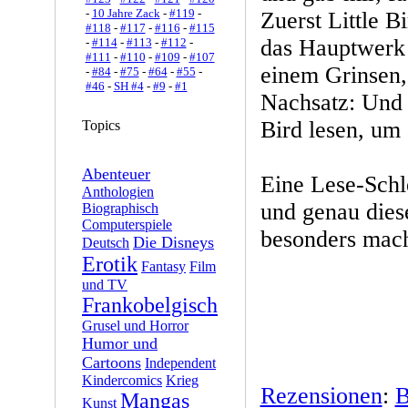
-
10 Jahre Zack
-
#119
-
Zuerst Little B
#118
-
#117
-
#116
-
#115
das Hauptwerk 
-
#114
-
#113
-
#112
-
#111
-
#110
-
#109
-
#107
einem Grinsen, 
-
#84
-
#75
-
#64
-
#55
-
#46
-
SH #4
-
#9
-
#1
Nachsatz: Und 
Bird lesen, um 
Topics
Abenteuer
Eine Lese-Schle
Anthologien
und genau dies
Biographisch
Computerspiele
besonders mach
Die Disneys
Deutsch
Erotik
Fantasy
Film
und TV
Frankobelgisch
Grusel und Horror
Humor und
Cartoons
Independent
Kindercomics
Krieg
Rezensionen
:
B
Mangas
Kunst