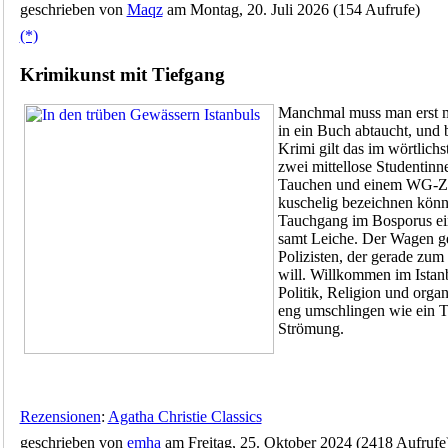
geschrieben von
Maqz
am Montag, 20. Juli 2026 (154 Aufrufe)
(*)
Krimikunst mit Tiefgang
Manchmal muss man erst ma
in ein Buch abtaucht, und 
Krimi gilt das im wörtlich
zwei mittellose Studentinn
Tauchen und einem WG-Zim
kuschelig bezeichnen könn
Tauchgang im Bosporus ei
samt Leiche. Der Wagen g
Polizisten, der gerade zum
will. Willkommen im Istan
Politik, Religion und organ
eng umschlingen wie ein T
Strömung.
Rezensionen
:
Agatha Christie Classics
geschrieben von
emha
am Freitag, 25. Oktober 2024 (2418 Aufrufe