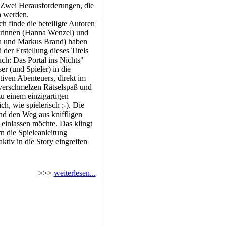
 Zwei Herausforderungen, die
n werden.
h finde die beteiligte Autoren
torinnen (Hanna Wenzel) und
ka und Markus Brand) haben
 der Erstellung dieses Titels
h: Das Portal ins Nichts"
er (und Spieler) in die
tiven Abenteuers, direkt im
verschmelzen Rätselspaß und
u einem einzigartigen
ch, wie spielerisch :-). Die
nd den Weg aus kniffligen
 einlassen möchte. Das klingt
n die Spieleanleitung
tiv in die Story eingreifen
>>>
weiterlesen...