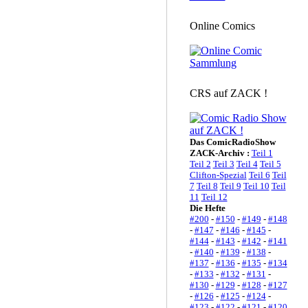
Online Comics
CRS auf ZACK !
Das ComicRadioShow
ZACK-Archiv :
Teil 1
Teil 2
Teil 3
Teil 4
Teil 5
Clifton-Spezial
Teil 6
Teil
7
Teil 8
Teil 9
Teil 10
Teil
11
Teil 12
Die Hefte
#200
-
#150
-
#149
-
#148
-
#147
-
#146
-
#145
-
#144
-
#143
-
#142
-
#141
-
#140
-
#139
-
#138
-
#137
-
#136
-
#135
-
#134
-
#133
-
#132
-
#131
-
#130
-
#129
-
#128
-
#127
-
#126
-
#125
-
#124
-
#123
-
#122
-
#121
-
#120