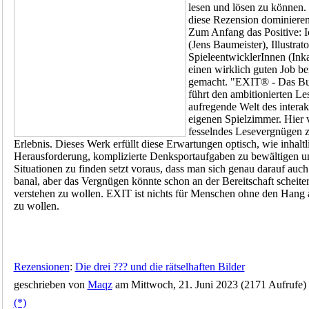
lesen und lösen zu können.
diese Rezension dominiere
Zum Anfang das Positive: Ic
(Jens Baumeister), Illustra
SpieleentwicklerInnen (In
einen wirklich guten Job bei
gemacht. "EXIT® - Das Buc
führt den ambitionierten Les
aufregende Welt des interak
eigenen Spielzimmer. Hier 
fesselndes Lesevergnügen z
Erlebnis. Dieses Werk erfüllt diese Erwartungen optisch, wie inhaltli
Herausforderung, komplizierte Denksportaufgaben zu bewältigen u
Situationen zu finden setzt voraus, dass man sich genau darauf auch
banal, aber das Vergnügen könnte schon an der Bereitschaft scheiter
verstehen zu wollen. EXIT ist nichts für Menschen ohne den Hang ak
zu wollen.
Rezensionen
:
Die drei ??? und die rätselhaften Bilder
geschrieben von
Maqz
am Mittwoch, 21. Juni 2023 (2171 Aufrufe)
(*)