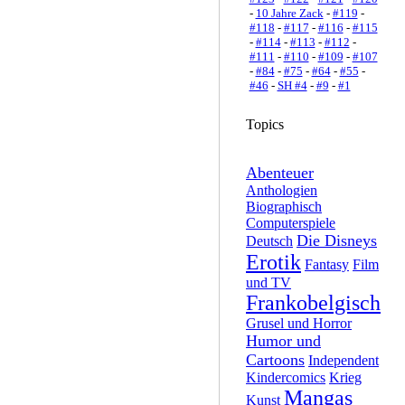
-
10 Jahre Zack
-
#119
-
#118
-
#117
-
#116
-
#115
-
#114
-
#113
-
#112
-
#111
-
#110
-
#109
-
#107
-
#84
-
#75
-
#64
-
#55
-
#46
-
SH #4
-
#9
-
#1
Topics
Abenteuer
Anthologien
Biographisch
Computerspiele
Die Disneys
Deutsch
Erotik
Fantasy
Film
und TV
Frankobelgisch
Grusel und Horror
Humor und
Cartoons
Independent
Kindercomics
Krieg
Mangas
Kunst