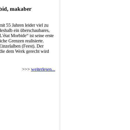
rbid, makaber
it 55 Jahren leider viel zu
deshalb ein überschaubares,
état Morbide“ ist seine erste
iche Grenzen realisierte.
Einzelalben (Feest). Der
 die dem Werk gerecht wird
>>>
weiterlesen...