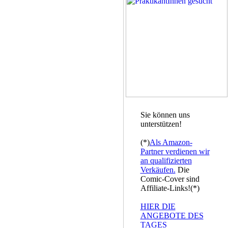
Sie können uns
unterstützen!
(*)
Als Amazon-
Partner verdienen wir
an qualifizierten
Verkäufen.
Die
Comic-Cover sind
Affiliate-Links!(*)
HIER DIE
ANGEBOTE DES
TAGES