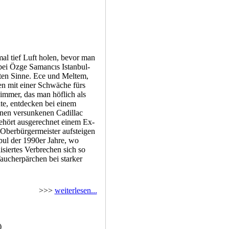
l tief Luft holen, bevor man
bei Özge Samancıs Istanbul-
sten Sinne. Ece und Meltem,
en mit einer Schwäche fürs
mer, das man höflich als
te, entdecken bei einem
nen versunkenen Cadillac
ehört ausgerechnet einem Ex-
 Oberbürgermeister aufsteigen
bul der 1990er Jahre, wo
isiertes Verbrechen sich so
aucherpärchen bei starker
>>>
weiterlesen...
)