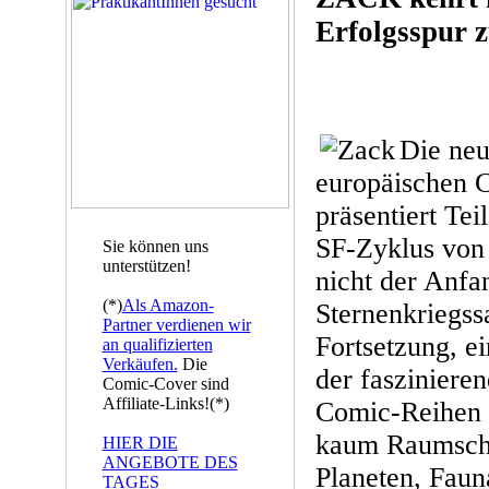
Erfolgsspur 
Die neu
europäischen 
präsentiert Tei
SF-Zyklus vo
Sie können uns
unterstützen!
nicht der Anfa
(*)
Als Amazon-
Sternenkriegss
Partner verdienen wir
Fortsetzung, ei
an qualifizierten
Verkäufen.
Die
der faszinieren
Comic-Cover sind
Affiliate-Links!(*)
Comic-Reihen u
kaum Raumschi
HIER DIE
ANGEBOTE DES
Planeten, Faun
TAGES