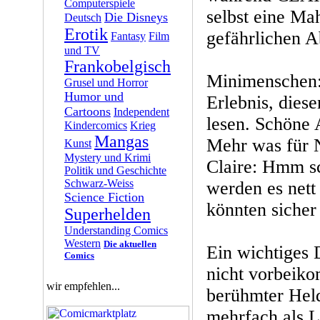
Computerspiele
selbst eine Ma
Die Disneys
Deutsch
Erotik
gefährlichen A
Fantasy
Film
und TV
Frankobelgisch
Minimenschen:
Grusel und Horror
Humor und
Erlebnis, dies
Cartoons
Independent
lesen. Schöne 
Kindercomics
Krieg
Mangas
Mehr was für N
Kunst
Mystery und Krimi
Claire: Hmm sc
Politik und Geschichte
Schwarz-Weiss
werden es nett
Science Fiction
könnten sicher
Superhelden
Understanding Comics
Western
Die aktuellen
Ein wichtiges
Comics
nicht vorbeiko
wir empfehlen...
berühmter He
mehrfach als L