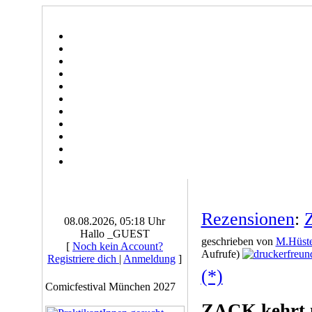
Rezensionen
:
08.08.2026, 05:18 Uhr
Hallo _GUEST
geschrieben von
M.Hüste
[
Noch kein Account?
Aufrufe)
Registriere dich
|
Anmeldung
]
(*)
Comicfestival München 2027
ZACK kehrt m