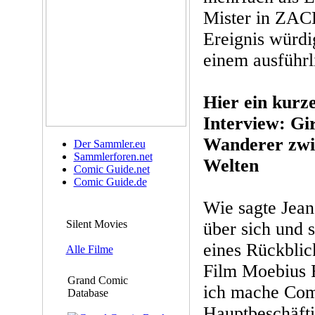
Mister in ZACK
Ereignis würdi
einem ausführli
Hier ein kurz
Interview: Gi
Wanderer zwi
Der Sammler.eu
Sammlerforen.net
Welten
Comic Guide.net
Comic Guide.de
Wie sagte Jean
Silent Movies
über sich und 
eines Rückblic
Alle Filme
Film Moebius R
Grand Comic
ich mache Com
Database
Hauptbeschäfti