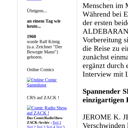
Menschen im Mi
Übrigens...
Während bei E
an einem Tag wie
der ersten bei
heute...
ALDEBARAN 
1960
Vorbereitung s
wurde Ralf König
(u.a. Zeichner "Der
die Reise zu e
Bewegte Mann")
zunächst einma
geboren.
ergänzt durch 
Online Comics
Interview mit 
Spannender SF
CRS auf ZACK !
einzigartigen
JEROME K. 
Das ComicRadioShow
ZACK-Archiv :
Teil 1
Verschwinden 
Teil 2
Teil 3
Teil 4
Teil 5