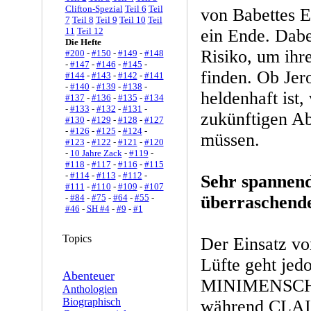
Clifton-Spezial
Teil 6
Teil
von Babettes E
7
Teil 8
Teil 9
Teil 10
Teil
11
Teil 12
ein Ende. Dabe
Die Hefte
Risiko, um ihr
#200
-
#150
-
#149
-
#148
-
#147
-
#146
-
#145
-
finden. Ob Jer
#144
-
#143
-
#142
-
#141
-
#140
-
#139
-
#138
-
heldenhaft ist, 
#137
-
#136
-
#135
-
#134
-
#133
-
#132
-
#131
-
zukünftigen A
#130
-
#129
-
#128
-
#127
-
#126
-
#125
-
#124
-
müssen.
#123
-
#122
-
#121
-
#120
-
10 Jahre Zack
-
#119
-
#118
-
#117
-
#116
-
#115
-
#114
-
#113
-
#112
-
Sehr spannend
#111
-
#110
-
#109
-
#107
-
#84
-
#75
-
#64
-
#55
-
überraschend
#46
-
SH #4
-
#9
-
#1
Topics
Der Einsatz vo
Lüfte geht jed
Abenteuer
MINIMENSCHEN
Anthologien
Biographisch
während CLAIR