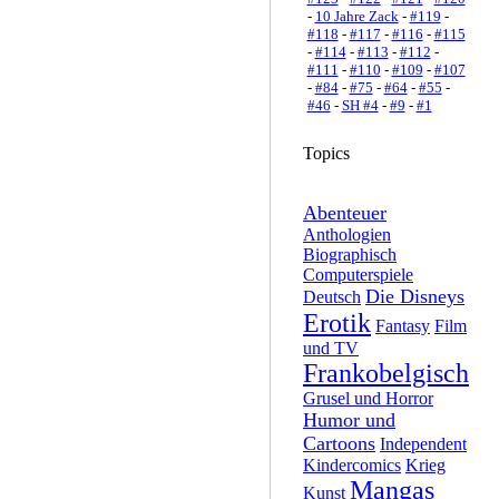
-
10 Jahre Zack
-
#119
-
#118
-
#117
-
#116
-
#115
-
#114
-
#113
-
#112
-
#111
-
#110
-
#109
-
#107
-
#84
-
#75
-
#64
-
#55
-
#46
-
SH #4
-
#9
-
#1
Topics
Abenteuer
Anthologien
Biographisch
Computerspiele
Die Disneys
Deutsch
Erotik
Fantasy
Film
und TV
Frankobelgisch
Grusel und Horror
Humor und
Cartoons
Independent
Kindercomics
Krieg
Mangas
Kunst