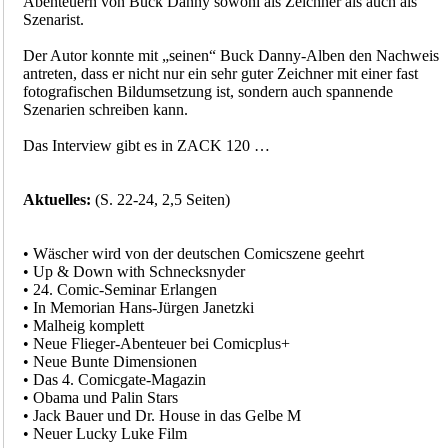
Abenteuern von Buck Danny sowohl als Zeichner als auch als
Szenarist.
Der Autor konnte mit „seinen“ Buck Danny-Alben den Nachweis
antreten, dass er nicht nur ein sehr guter Zeichner mit einer fast
fotografischen Bildumsetzung ist, sondern auch spannende
Szenarien schreiben kann.
Das Interview gibt es in ZACK 120 …
Aktuelles:
(S. 22-24, 2,5 Seiten)
• Wäscher wird von der deutschen Comicszene geehrt
• Up & Down with Schnecksnyder
• 24. Comic-Seminar Erlangen
• In Memorian Hans-Jürgen Janetzki
• Malheig komplett
• Neue Flieger-Abenteuer bei Comicplus+
• Neue Bunte Dimensionen
• Das 4. Comicgate-Magazin
• Obama und Palin Stars
• Jack Bauer und Dr. House in das Gelbe M
• Neuer Lucky Luke Film