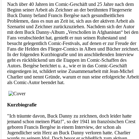
Nach über 40 Jahren im Comic-Geschäft und 25 Jahre nach dem
Beginn seiner Arbeit als Zeichner an der berühmten Fliegerserie
Buck Danny befand Francis Bergèse nach gesundheitlichen
Problemen, dass es nun an Zeit ist, sich aus der aktiven Arbeit als
Szenarist und Zeichner zurückzuziehen. Nachdem sich der Autor
mit dem Buck Danny-Album „Verschollen in Afghanistan“ bei den
Fans verabschiedet hat, genießt er nun seinen Ruhestand und
besucht gelegentlich Comic-Festivals, auf denen er zur Freude der
Fans die Helden des Flieger-Comics in Alben und Bücher zeichnet.
In der folgenden Kurzbiografie und im anschließenden Interview
geht es rückblickend um die Etappen im Comic-Schaffen des
Autors. Bergèse berichtet u. a., wie er in das Comic-Geschäft
eingestiegen ist, schildert seine Zusammenarbeit mit Jean-Michel
Charlier und nennt Gründe, warum er nun seine erfolgreiche Arbeit
als Comic-Autor beendet hat.
Kurzbiografie
"Ich träumte davon, Buck Danny zu zeichnen, doch leider hatte
jemand schon meinen Platz!", so der 1941 im französischen Crest
geboren Francis Bergèse in einem Interview, der schon als
Jugendlicher sein Herz an Buck Danny verloren hatte. Charlier
wurde zu seinem Idol. Doch bevor er schließlich zum aktiven