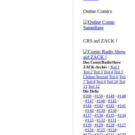
Online Comics
CRS auf ZACK !
Das ComicRadioShow
ZACK-Archiv :
Teil 1
Teil 2
Teil 3
Teil 4
Teil 5
Clifton-Spezial
Teil 6
Teil
7
Teil 8
Teil 9
Teil 10
Teil
11
Teil 12
Die Hefte
#200
-
#150
-
#149
-
#148
-
#147
-
#146
-
#145
-
#144
-
#143
-
#142
-
#141
-
#140
-
#139
-
#138
-
#137
-
#136
-
#135
-
#134
-
#133
-
#132
-
#131
-
#130
-
#129
-
#128
-
#127
-
#126
-
#125
-
#124
-
#123
-
#122
-
#121
-
#120