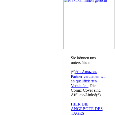
Sie können uns
unterstützen!
(*)
Als Amazon-
Partner verdienen wir
an qualifizierten
Verkäufen.
Die
Comic-Cover sind
Affiliate-Links!(*)
HIER DIE
ANGEBOTE DES
TAGES