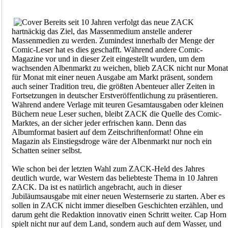
Bereits seit 10 Jahren verfolgt das neue ZACK
hartnäckig das Ziel, das Massenmedium anstelle anderer
Massenmedien zu werden. Zumindest innerhalb der Menge der
Comic-Leser hat es dies geschafft. Während andere Comic-
Magazine vor und in dieser Zeit eingestellt wurden, um dem
wachsenden Albenmarkt zu weichen, blieb ZACK nicht nur Monat
für Monat mit einer neuen Ausgabe am Markt präsent, sondern
auch seiner Tradition treu, die größten Abenteuer aller Zeiten in
Fortsetzungen in deutscher Erstveröffentlichung zu präsentieren.
Während andere Verlage mit teuren Gesamtausgaben oder kleinen
Büchern neue Leser suchen, bleibt ZACK die Quelle des Comic-
Marktes, an der sicher jeder erfrischen kann. Denn das
Albumformat basiert auf dem Zeitschriftenformat! Ohne ein
Magazin als Einstiegsdroge wäre der Albenmarkt nur noch ein
Schatten seiner selbst.
Wie schon bei der letzten Wahl zum ZACK-Held des Jahres
deutlich wurde, war Western das beliebteste Thema in 10 Jahren
ZACK. Da ist es natürlich angebracht, auch in dieser
Jubiläumsausgabe mit einer neuen Westernserie zu starten. Aber es
sollen in ZACK nicht immer dieselben Geschichten erzählen, und
darum geht die Redaktion innovativ einen Schritt weiter. Cap Horn
spielt nicht nur auf dem Land, sondern auch auf dem Wasser, und