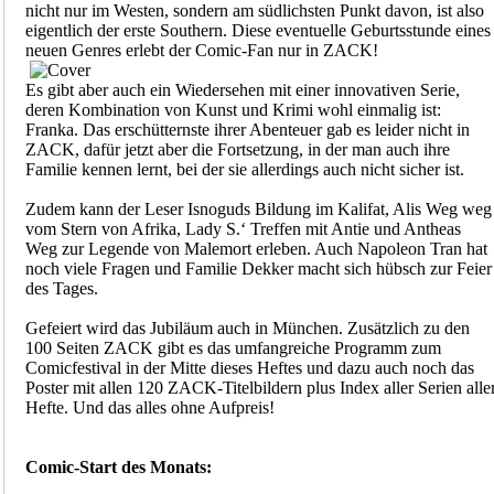
nicht nur im Westen, sondern am südlichsten Punkt davon, ist also
eigentlich der erste Southern. Diese eventuelle Geburtsstunde eines
neuen Genres erlebt der Comic-Fan nur in ZACK!
Es gibt aber auch ein Wiedersehen mit einer innovativen Serie,
deren Kombination von Kunst und Krimi wohl einmalig ist:
Franka. Das erschütternste ihrer Abenteuer gab es leider nicht in
ZACK, dafür jetzt aber die Fortsetzung, in der man auch ihre
Familie kennen lernt, bei der sie allerdings auch nicht sicher ist.
Zudem kann der Leser Isnoguds Bildung im Kalifat, Alis Weg weg
vom Stern von Afrika, Lady S.‘ Treffen mit Antie und Antheas
Weg zur Legende von Malemort erleben. Auch Napoleon Tran hat
noch viele Fragen und Familie Dekker macht sich hübsch zur Feier
des Tages.
Gefeiert wird das Jubiläum auch in München. Zusätzlich zu den
100 Seiten ZACK gibt es das umfangreiche Programm zum
Comicfestival in der Mitte dieses Heftes und dazu auch noch das
Poster mit allen 120 ZACK-Titelbildern plus Index aller Serien alle
Hefte. Und das alles ohne Aufpreis!
Comic-Start des Monats: