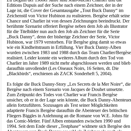
Editions Dupuis auf der Suche nach einem Zeichner, der in der
Lage ist, die Cover der Gesamtausgabe „Tout Buck Danny“ im
Zeichenstil von Victor Hubinon zu realisieren. Bergèse erhält seine
Chance und Charlier ist von dessen Zeichnungen beeindruckt. Der
berühmte Szenarist offeriert Bergèse neben dem Job als Illustrator
für die Titelbilder nun auch den Job als Zeichner für die Serie
„Buck Danny“, denn der bisherige Zeichner der Serie, Victor
Hubinon, war 1979 verstorben. Für Bergèse ging damit so etwas
wie ein Kindheitstraum in Erfüllung. Vier Buck Danny-Alben
wurden zwischen 1983 und 1988 durch das Team Charlier/Bergèse
realisiert. Leider konnte ein weiteres Album durch den Tod von
Charlier im Jahre 1989 nicht mehr abgeschlossen werden und blieb
daraufhin unvollendet (Les Oiseaux Noirs, 16 Seiten, dt. Die
„Blackbirds“, erschienen als ZACK Sonderheft 5, 2004).
Es folgte die Buck Danny-Story „Les Secrets de la Mer Noire“, die
Bergèse nach einem Szenario von Jacques de Douhet umsetzte.
Zum Zeitpunkt des Todes von Charlier war Francis Bergèse
unsicher, ob er in der Lage sein könnte, die Buck Danny-Abenteue
allein fortzuführen. Sozusagen als Test seiner Möglichkeiten
adaptierte Francis Bergèse daraufhin die Abenteuer des britischen
Fliegers Biggles in Anlehnung an die Romane von W.E. Johns für
das Comic-Metier. Fünf Alben entstanden zwischen 1990 und
1994. Seit dem Ende dieser „Testphase“ widmete sich Bergèse den