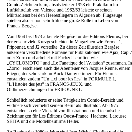
Comic-Zeichnen kam, absolvierte er 1958 ein Praktikum im
Luftfahrtclub von Valence und 1962/63 leistete er seinen
Militärdienst bei den Heeresfliegern in Algerien ab. Flugzeuge
spielten also schon sehr früh eine große Rolle im Leben von
Francis Bergèse.
Von 1964 bis 1973 arbeitete Bergèse für die Editions Fleurus, bei
der er sehr viele Kurzgeschichten in Magazinen wie Formel 1,
Fripounet, und J2 vorstellte. Zu dieser Zeit illustriert Bergèse
außerdem verschiedene Romane für Publikationen wie Ajax, Cap 7
oder Zorro und arbeitet mit Fachzeitschriften wie
„CYCLOMOTO“ und „Le Fanatique de l’Aviation“ zusammen. In
„Zorro“ erschienen auch die Abenteuer von Jacques Renne, einem
Flieger, der sehr stark an Buck Danny erinnert. Für Fleurus
entstanden zudem "Un taxi pour les îles" in FORMULE 1,
"L'Histoire des jets" in FRANCS-JEUX, und
Oldtimerzeichnungen für FRIPOUNET.
Schließlich reduzierte er seine Tätigkeit im Comic-Bereich und
widmete sich vermehrt seinem Beruf als Illustrator. Ab 1975
entstanden so eine Vielzahl von Illustrationen und technische
Zeichnungen für Les Éditions Ouest-France, Hachette, Larousse,
SEITA und die Modellbaufirma Heller.
Zu Beginn der 1980er Jahre sind Jean-Michel Charlier und die