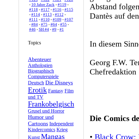
-
10 Jahre Zack
-
#119
-
Abstand folge
#118
-
#117
-
#116
-
#115
Dantès auf den
-
#114
-
#113
-
#112
-
#111
-
#110
-
#109
-
#107
-
#84
-
#75
-
#64
-
#55
-
#46
-
SH #4
-
#9
-
#1
In diesem Sinn
Topics
Abenteuer
Georg F.W. Te
Anthologien
Chefredaktion
Biographisch
Computerspiele
Die Disneys
Deutsch
Erotik
Fantasy
Film
und TV
Frankobelgisch
Grusel und Horror
Humor und
Die Comics d
Cartoons
Independent
Kindercomics
Krieg
Mangas
•
Black Crow: 
Kunst