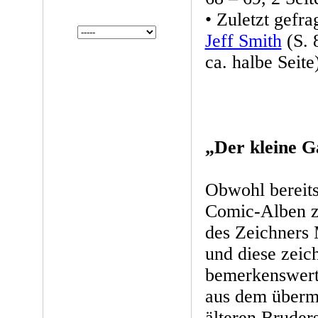
• Zuletzt gefrag
Jeff Smith
(S. 
ca. halbe Seite
„Der kleine G
Obwohl bereits
Comic-Alben z
des Zeichners
und diese zeic
bemerkenswert 
aus dem übermä
älteren Bruder