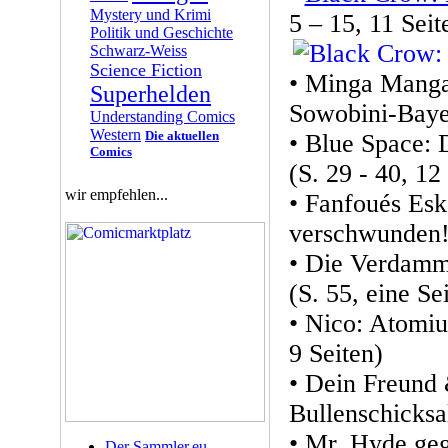
Mystery und Krimi
5 – 15, 11 Seit
Politik und Geschichte
Schwarz-Weiss
Science Fiction
• Minga Manga
Superhelden
Sowobini-Bayer
Understanding Comics
Western
Die aktuellen
• Blue Space: 
Comics
(S. 29 - 40, 12
wir empfehlen...
• Fanfoués Esk
verschwunden! 
• Die Verdammt
(S. 55, eine Sei
• Nico: Atomiu
9 Seiten)
• Dein Freund 
Bullenschicksal
• Mr. Hyde geg
Der Sammler.eu