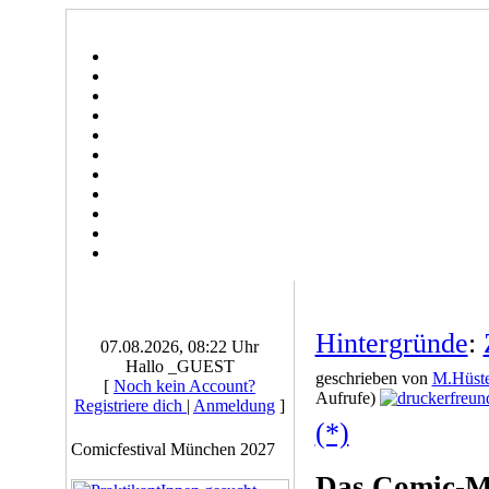
Hintergründe
:
07.08.2026, 08:22 Uhr
Hallo _GUEST
geschrieben von
M.Hüste
[
Noch kein Account?
Aufrufe)
Registriere dich
|
Anmeldung
]
(*)
Comicfestival München 2027
Das Comic-M