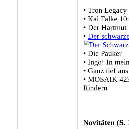
• Tron Legacy
• Kai Falke 10
• Der Hartmut h
•
Der schwarz
• Die Pauker
• Ingo! In mei
• Ganz tief au
• MOSAIK 423:
Rindern
Novitäten (S. 