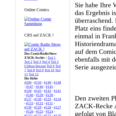
Sie habe Ihre 
Online Comics
das Ergebnis is
überraschend. 
Platz eins find
einmal in Frank
CRS auf ZACK !
Historiendrama
auf dem Comic
Das ComicRadioShow
ZACK-Archiv :
Teil 1
ebenfalls mit d
Teil 2
Teil 3
Teil 4
Teil 5
Serie ausgezei
Clifton-Spezial
Teil 6
Teil
7
Teil 8
Teil 9
Teil 10
Teil
11
Teil 12
Die Hefte
#200
-
#150
-
#149
-
#148
-
#147
-
#146
-
#145
-
#144
-
#143
-
#142
-
#141
-
#140
-
#139
-
#138
-
Den zweiten Pla
#137
-
#136
-
#135
-
#134
-
#133
-
#132
-
#131
-
ZACK-Recke A
#130
-
#129
-
#128
-
#127
-
#126
-
#125
-
#124
-
gefolgt von Bl
#123
-
#122
-
#121
-
#120