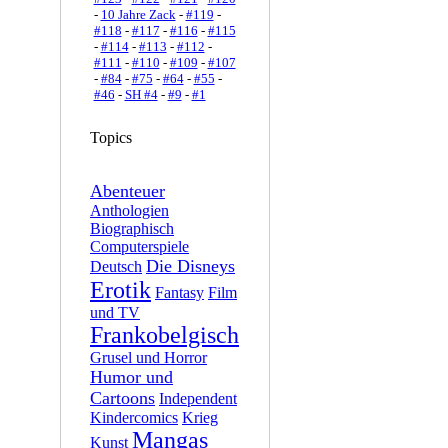
-
10 Jahre Zack
-
#119
-
#118
-
#117
-
#116
-
#115
-
#114
-
#113
-
#112
-
#111
-
#110
-
#109
-
#107
-
#84
-
#75
-
#64
-
#55
-
#46
-
SH #4
-
#9
-
#1
Topics
Abenteuer
Anthologien
Biographisch
Computerspiele
Die Disneys
Deutsch
Erotik
Fantasy
Film
und TV
Frankobelgisch
Grusel und Horror
Humor und
Cartoons
Independent
Kindercomics
Krieg
Mangas
Kunst