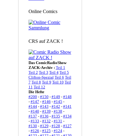
Online Comics
CRS auf ZACK !
Das ComicRadioShow
ZACK-Archiv :
Teil 1
Teil 2
Teil 3
Teil 4
Teil 5
Clifton-Spezial
Teil 6
Teil
7
Teil 8
Teil 9
Teil 10
Teil
11
Teil 12
Die Hefte
#200
-
#150
-
#149
-
#148
-
#147
-
#146
-
#145
-
#144
-
#143
-
#142
-
#141
-
#140
-
#139
-
#138
-
#137
-
#136
-
#135
-
#134
-
#133
-
#132
-
#131
-
#130
-
#129
-
#128
-
#127
-
#126
-
#125
-
#124
-
#123
-
#122
-
#121
-
#120