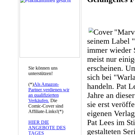
"Marve
seinem Label 
immer wieder 
meist nur eini
erscheinen. Um
Sie können uns
unterstützen!
sich bei "Warl
(*)
Als Amazon-
handeln. Pat Le
Partner verdienen wir
Jahre an diese
an qualifizierten
Verkäufen.
Die
sie erst veröff
Comic-Cover sind
Affiliate-Links!(*)
eigenen Verlag
Pat Lees im St
HIER DIE
ANGEBOTE DES
gestalteten Ser
TAGES