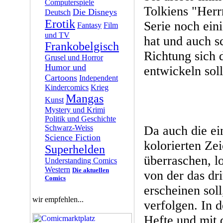
Computerspiele
Tolkiens "Herr
Die Disneys
Deutsch
Erotik
Serie noch ein
Fantasy
Film
und TV
hat und auch s
Frankobelgisch
Richtung sich 
Grusel und Horror
Humor und
entwickeln soll
Cartoons
Independent
Kindercomics
Krieg
Mangas
Kunst
Mystery und Krimi
Politik und Geschichte
Schwarz-Weiss
Da auch die e
Science Fiction
kolorierten Z
Superhelden
überraschen, lo
Understanding Comics
Western
Die aktuellen
von der das dr
Comics
erscheinen soll
wir empfehlen...
verfolgen. In 
Hefte und mit