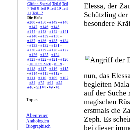
Clifton-Spezial
Teil 6
Teil
Elessa, der Za
7
Teil 8
Teil 9
Teil 10
Teil
Schützling der
11
Teil 12
Die Hefte
besondere Kräf
#200
-
#150
-
#149
-
#148
-
#147
-
#146
-
#145
-
#144
-
#143
-
#142
-
#141
-
#140
-
#139
-
#138
-
#137
-
#136
-
#135
-
#134
-
#133
-
#132
-
#131
-
#130
-
#129
-
#128
-
#127
-
#126
-
#125
-
#124
-
#123
-
#122
-
#121
-
#120
-
10 Jahre Zack
-
#119
-
#118
-
#117
-
#116
-
#115
-
#114
-
#113
-
#112
-
nun, das Elessa
#111
-
#110
-
#109
-
#107
begleiten Mala
-
#84
-
#75
-
#64
-
#55
-
#46
-
SH #4
-
#9
-
#1
auf der Suche 
Topics
magischen Rüs
erstmals die Z
Abenteuer
Zeph. Es schei
Anthologien
Biographisch
bei dieser imm