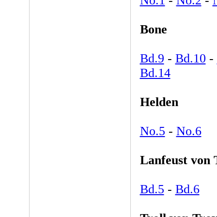
No.1
-
No.2
-
Bone
Bd.9
-
Bd.10
-
Bd.14
Helden
No.5
-
No.6
Lanfeust von 
Bd.5
-
Bd.6