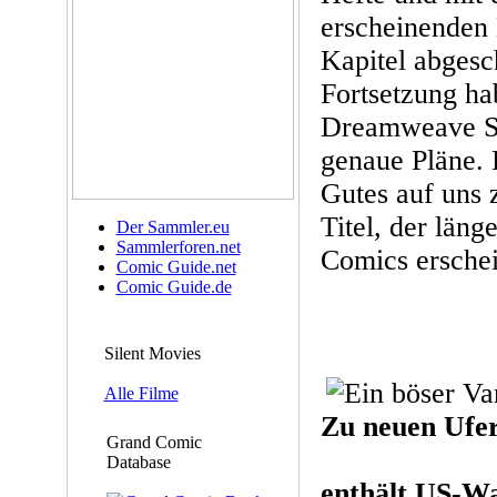
erscheinenden 
Kapitel abgesc
Fortsetzung ha
Dreamweave St
genaue Pläne.
Gutes auf uns 
Titel, der läng
Der Sammler.eu
Sammlerforen.net
Comics erschei
Comic Guide.net
Comic Guide.de
Silent Movies
Alle Filme
Zu neuen Ufe
Grand Comic
Database
enthält US-Wa