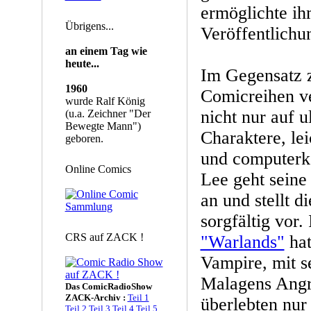
ermöglichte ih
Übrigens...
Veröffentlichu
an einem Tag wie
heute...
Im Gegensatz z
1960
Comicreihen ve
wurde Ralf König
nicht nur auf 
(u.a. Zeichner "Der
Bewegte Mann")
Charaktere, le
geboren.
und computerko
Online Comics
Lee geht seine 
an und stellt 
sorgfältig vor.
CRS auf ZACK !
"Warlands"
hat
Vampire, mit s
Malagens Angri
Das ComicRadioShow
ZACK-Archiv :
Teil 1
überlebten nur 
Teil 2
Teil 3
Teil 4
Teil 5