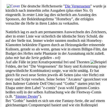
Die deutsche Heftchenserie "
Die Vergessenen
" wurde ja
kürzlich nach immerhin zehn Ausgaben (plus einer No. 0)
eingestellt. In erster Linie lag dies sicherlich am Ausstieg des
Sponsors, der Bekleidungsfirma "Homeboy", die erfolglos
versuchte die Hefte in ihren Läden zu verkaufen.
Natürlich lag es auch am permanenten Auswechseln des Zeichners,
aber in erster Linie war sicherlich die idiotische Story Schuld, die
auf der Stelle trat. Immer wieder rannten modisch mit Homeboy-
Klamotten bekleidete Figuren durch an Heizungskeller erinnernde
Kulissen, gerade so als wenn, genau wie in einem Billigst-Film, da
Budget des Heftes mehr Phantasie in der Ausstattung nicht zuließ.
(also mir hat die Serie gefallen - svl)
Auf alle Fälle ist jetzt Kreativpotential frei und Thorsten
Felden, der bei "Die Vergessenen" für Story und Kolorierung (eine
ungewöhnliche Kombination) sorgte, war nicht untätig. Er hat
gleich für zwei neue Serien jeweils 46 Seiten (also vier Hefte) mit
Story und Script versehen. Seine Serien "Arcatera" (gezeichnet vo
dem Italiener Gabriele Dell´Otto) und "Gothic" starten jetzt bei
Ehapa unter dem Label "e-comix" (was wohl Egmont-Comics
heißen soll) in der selben Aufmachung wie die Fleetway-Comis
(z.B. "
Sinister Dexter
").
Bei "Gothic" handelt es sich um eine Fantasy-Serie, die auf einem
gleichnamigen Computerspiel basiert und wie ein Rollenspiel