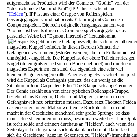
aufgemacht ist. Produziert wird der Comic zu "Gothic" von der
"Ideenschmiede Paul und Paul" (IPP - hier erscheint auch
"
Helden
"). IPP ist aus einer Gruppe von Rollenspielern
hervorgegangen ist und hat bereits Erfahrung mit Comics zu
Computerspielen. Die recht originelle Ausgangssituation von
"Gothic" ist bereits durch das Computerspiel vorgegeben, das
passender Weise bei "Egmont Interactive" herauskommt.
Es geht um eine Gefängniswelt, die sich innerhalb eine
magischen Kuppel befindet. In diesen Bereich können die
Gefangenen zwar hineingestoßen werden, aber ein Entkommen ist
unmöglich - angeblich. Die Kuppel ist der obere Teil einer riesigen
Kugel (deren größter Teil sich im Boden befindet) und durch ein
magisches Experiment entstand, das eigentlich eine sehr viel
kleinere Kugel erzeugen sollte. Aber es ging etwas schief und jetzt
wird die Kuppel als Gefängnis genutzt, das ein wenig an die
Situation in John Carpenters Film "Die Klapperschlange" erinnert.
Der Comic erzählt nun von einer typischen Rollenspiel-Truppe,
bestehend aus Kriegern, Dieben und Magiern, die sich in der
Gefängniswelt neu orientieren müssen. Dazu setzt Thorsten Felden
das eine oder andere Mal zu wortreiche Rückblenden ein und
macht in der Geschichte manchmal sehr große Sprünge, so dass
man sich erst neu orientrien muss, bevor man weiterliest. Die Optik
ist recht solide und erinnert durchaus an "Helden", auch wenn das
Seitenlayout nicht ganz so spektakulär daherkommt. Dafür lässt
sich die Geschichte (ganz im Gegensatz zu "Helden") immerhin au