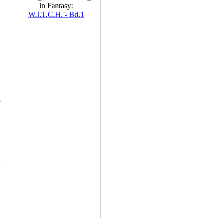
in Fantasy:
W.I.T.C.H. - Bd.1
s
n