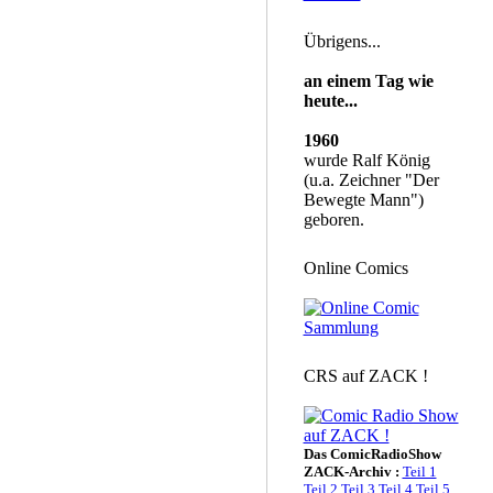
Übrigens...
an einem Tag wie
heute...
1960
wurde Ralf König
(u.a. Zeichner "Der
Bewegte Mann")
geboren.
Online Comics
CRS auf ZACK !
Das ComicRadioShow
ZACK-Archiv :
Teil 1
Teil 2
Teil 3
Teil 4
Teil 5