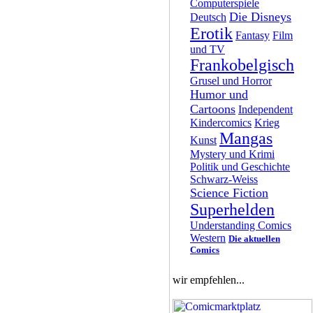
Computerspiele
Die Disneys
Deutsch
Erotik
Fantasy
Film
und TV
Frankobelgisch
Grusel und Horror
Humor und
Cartoons
Independent
Kindercomics
Krieg
Mangas
Kunst
Mystery und Krimi
Politik und Geschichte
Schwarz-Weiss
Science Fiction
Superhelden
Understanding Comics
Western
Die aktuellen
Comics
wir empfehlen...