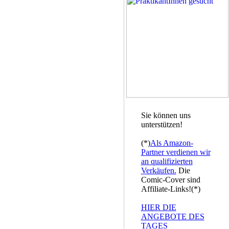
Sie können uns
unterstützen!
(*)
Als Amazon-
Partner verdienen wir
an qualifizierten
Verkäufen.
Die
Comic-Cover sind
Affiliate-Links!(*)
HIER DIE
ANGEBOTE DES
TAGES