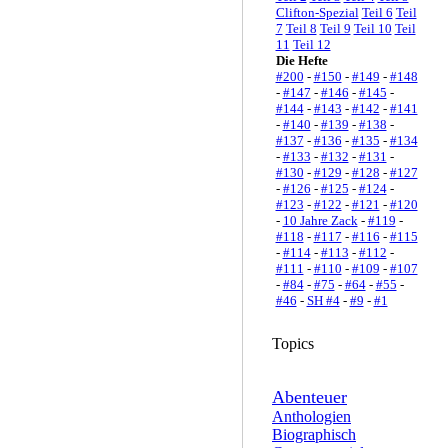
Clifton-Spezial
Teil 6
Teil
7
Teil 8
Teil 9
Teil 10
Teil
11
Teil 12
Die Hefte
#200
-
#150
-
#149
-
#148
-
#147
-
#146
-
#145
-
#144
-
#143
-
#142
-
#141
-
#140
-
#139
-
#138
-
#137
-
#136
-
#135
-
#134
-
#133
-
#132
-
#131
-
#130
-
#129
-
#128
-
#127
-
#126
-
#125
-
#124
-
#123
-
#122
-
#121
-
#120
-
10 Jahre Zack
-
#119
-
#118
-
#117
-
#116
-
#115
-
#114
-
#113
-
#112
-
#111
-
#110
-
#109
-
#107
-
#84
-
#75
-
#64
-
#55
-
#46
-
SH #4
-
#9
-
#1
Topics
Abenteuer
Anthologien
Biographisch