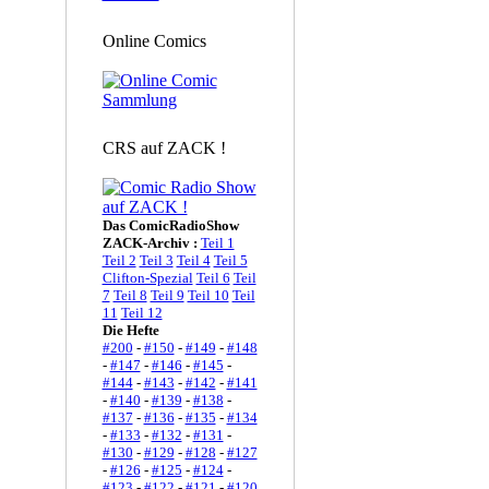
Online Comics
CRS auf ZACK !
Das ComicRadioShow
ZACK-Archiv :
Teil 1
Teil 2
Teil 3
Teil 4
Teil 5
Clifton-Spezial
Teil 6
Teil
7
Teil 8
Teil 9
Teil 10
Teil
11
Teil 12
Die Hefte
#200
-
#150
-
#149
-
#148
-
#147
-
#146
-
#145
-
#144
-
#143
-
#142
-
#141
-
#140
-
#139
-
#138
-
#137
-
#136
-
#135
-
#134
-
#133
-
#132
-
#131
-
#130
-
#129
-
#128
-
#127
-
#126
-
#125
-
#124
-
#123
-
#122
-
#121
-
#120