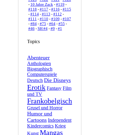
-
10 Jahre Zack
-
#119
-
#118
-
#117
-
#116
-
#115
-
#114
-
#113
-
#112
-
#111
-
#110
-
#109
-
#107
-
#84
-
#75
-
#64
-
#55
-
#46
-
SH #4
-
#9
-
#1
Topics
Abenteuer
Anthologien
Biographisch
Computerspiele
Die Disneys
Deutsch
Erotik
Fantasy
Film
und TV
Frankobelgisch
Grusel und Horror
Humor und
Cartoons
Independent
Kindercomics
Krieg
Mangas
Kunst