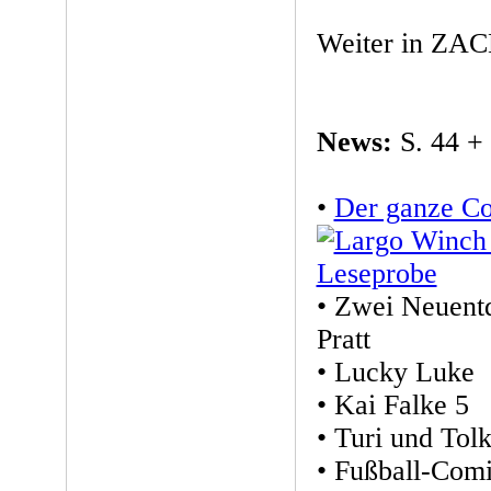
Weiter in ZACK
News:
S. 44 +
•
Der ganze C
• Zwei Neuent
Pratt
• Lucky Luke
• Kai Falke 5
• Turi und Tol
• Fußball-Com