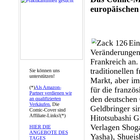
europäischen
Ein
Veränderungen 
Frankreich an.
traditionellen
Sie können uns
unterstützen!
Markt, aber im
(*)
Als Amazon-
für die französ
Partner verdienen wir
den deutschen
an qualifizierten
Verkäufen.
Die
Geldbringer si
Comic-Cover sind
Affiliate-Links!(*)
Hitotsubashi G
Verlagen Shog
HIER DIE
ANGEBOTE DES
Yasha), Shueis
TAGES