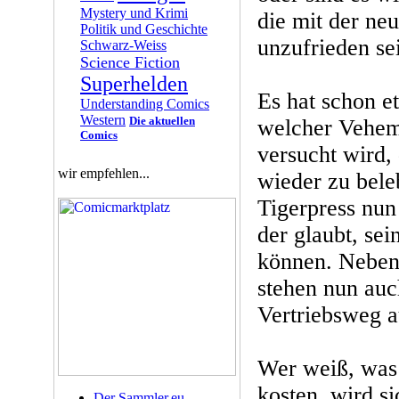
Mystery und Krimi
die mit der ne
Politik und Geschichte
unzufrieden se
Schwarz-Weiss
Science Fiction
Superhelden
Es hat schon e
Understanding Comics
Western
Die aktuellen
welcher Vehem
Comics
versucht wird,
wir empfehlen...
wieder zu bel
Tigerpress nun 
der glaubt, se
können. Neben
stehen nun auc
Vertriebsweg a
Wer weiß, was 
kosten, wird s
Der Sammler.eu