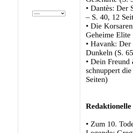
• Dantès: Der S
– S. 40, 12 Sei
• Die Korsaren
Geheime Elite (
• Havank: Der 
Dunkeln (S. 65 
• Dein Freund 
schnuppert die 
Seiten)
Redaktionelle
• Zum 10. Tode
Legende: Greg