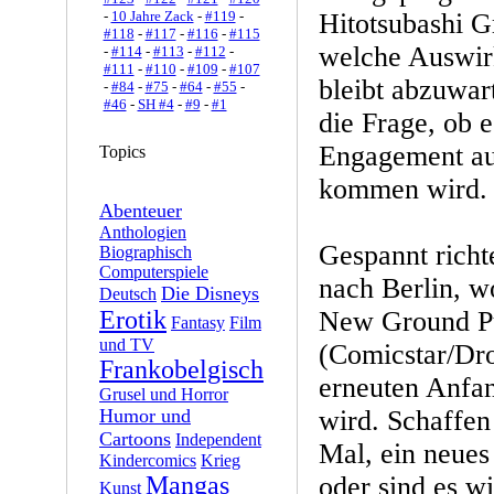
-
10 Jahre Zack
-
#119
-
Hitotsubashi G
#118
-
#117
-
#116
-
#115
welche Auswir
-
#114
-
#113
-
#112
-
#111
-
#110
-
#109
-
#107
bleibt abzuwart
-
#84
-
#75
-
#64
-
#55
-
#46
-
SH #4
-
#9
-
#1
die Frage, ob 
Engagement au
Topics
kommen wird.
Abenteuer
Anthologien
Gespannt richt
Biographisch
Computerspiele
nach Berlin, w
Die Disneys
Deutsch
Erotik
New Ground Pu
Fantasy
Film
und TV
(Comicstar/Dr
Frankobelgisch
erneuten Anfan
Grusel und Horror
Humor und
wird. Schaffen
Cartoons
Independent
Mal, ein neues
Kindercomics
Krieg
Mangas
oder sind es wi
Kunst