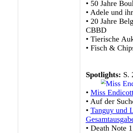
• 50 Jahre Bou
• Adele und ih
• 20 Jahre Be
CBBD
• Tierische Au
• Fisch & Chip
Spotlights:
S. 
•
Miss Endicot
• Auf der Suc
•
Tanguy und L
Gesamtausgab
• Death Note 1