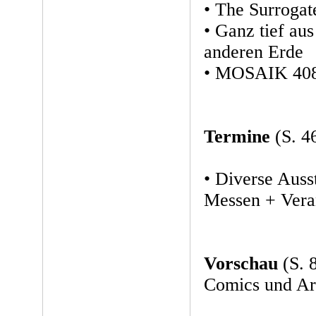
• The Surrogat
• Ganz tief au
anderen Erde
• MOSAIK 408
Termine
(S. 4
• Diverse Auss
Messen + Vera
Vorschau
(S. 
Comics und Art