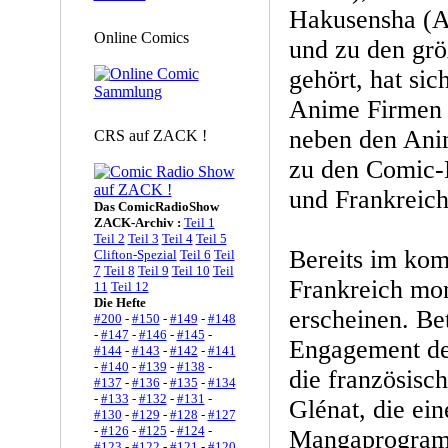
Hakusensha (An
Online Comics
und zu den grö
gehört, hat si
Anime Firmen 
neben den Ani
CRS auf ZACK !
zu den Comic-
und Frankreich
Das ComicRadioShow
ZACK-Archiv :
Teil 1
Teil 2
Teil 3
Teil 4
Teil 5
Bereits im ko
Clifton-Spezial
Teil 6
Teil
7
Teil 8
Teil 9
Teil 10
Teil
Frankreich mon
11
Teil 12
Die Hefte
erscheinen. Be
#200
-
#150
-
#149
-
#148
-
#147
-
#146
-
#145
-
Engagement der
#144
-
#143
-
#142
-
#141
-
#140
-
#139
-
#138
-
die französisc
#137
-
#136
-
#135
-
#134
-
#133
-
#132
-
#131
-
Glénat, die ein
#130
-
#129
-
#128
-
#127
-
#126
-
#125
-
#124
-
Mangaprogram
#123
-
#122
-
#121
-
#120