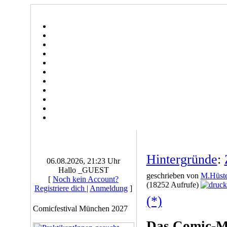
Hintergründe
:
06.08.2026, 21:23 Uhr
Hallo _GUEST
geschrieben von
M.Hüste
[
Noch kein Account?
(18252 Aufrufe)
Registriere dich
|
Anmeldung
]
(*)
Comicfestival München 2027
Das Comic-Ma