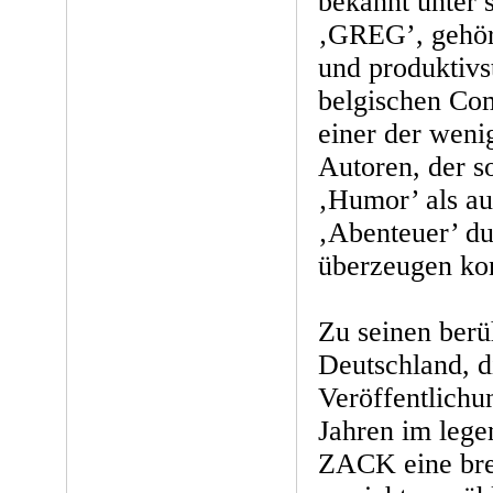
bekannt unter
‚GREG’, gehör
und produktivs
belgischen Co
einer der weni
Autoren, der 
‚Humor’ als a
‚Abenteuer’ du
überzeugen ko
Zu seinen berü
Deutschland, d
Veröffentlichu
Jahren im leg
ZACK eine brei