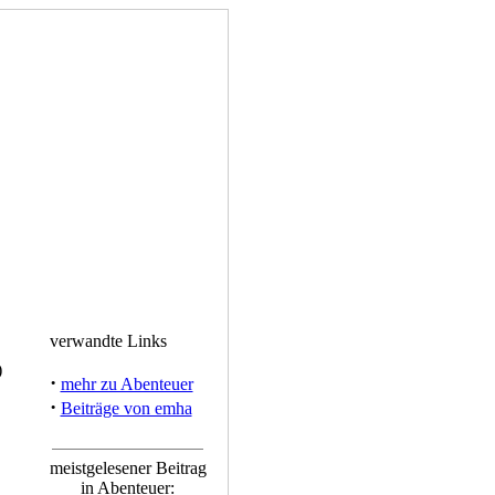
verwandte Links
)
·
mehr zu Abenteuer
·
Beiträge von emha
meistgelesener Beitrag
in Abenteuer: