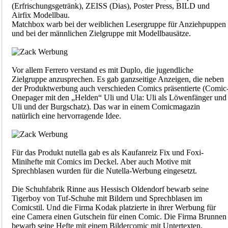
(Erfrischungsgetränk), ZEISS (Dias), Poster Press, BILD und
Airfix Modellbau.
Matchbox warb bei der weiblichen Lesergruppe für Anziehpuppen
und bei der männlichen Zielgruppe mit Modellbausätze.
Vor allem Ferrero verstand es mit Duplo, die jugendliche
Zielgruppe anzusprechen. Es gab ganzseitige Anzeigen, die neben
der Produktwerbung auch verschieden Comics präsentierte (Comic
Onepager mit den „Helden“ Uli und Ula: Uli als Löwenfänger und
Uli und der Burgschatz). Das war in einem Comicmagazin
natürlich eine hervorragende Idee.
Für das Produkt nutella gab es als Kaufanreiz Fix und Foxi-
Minihefte mit Comics im Deckel. Aber auch Motive mit
Sprechblasen wurden für die Nutella-Werbung eingesetzt.
Die Schuhfabrik Rinne aus Hessisch Oldendorf bewarb seine
Tigerboy von Tuf-Schuhe mit Bildern und Sprechblasen im
Comicstil. Und die Firma Kodak platzierte in ihrer Werbung für
eine Camera einen Gutschein für einen Comic. Die Firma Brunnen
bewarb seine Hefte mit einem Bildercomic mit Untertexten.