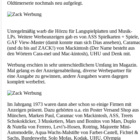
Oldtimerserie nochmals neu aufgelegt.
Unregelmäßig warb die Hörzu für Langspielplatten und Musik-
LPs. Weitere Werbeanzeigen gab es von ASS Spielkarten + Spiele,
GAF View-Master (damit konnte man sich Dias ansehen), Carama
(und du bis auf ZACK!) von Mackintosh (Der Name besteht aus
den Wörtern Cara-mel und Mac-kintosh), UHU und Denk mit.
Werbung erschien in sehr unterschiedlichem Umfang im Magazin.
Mal gelang es der Anzeigenabteilung, diverse Werbepartner für
eine Ausgabe zu gewinnen, andere Ausgaben waren dagegen
komplett werbefrei.
Im Jahrgang 1973 waren dann aber schon so einige Firmen mit
Anzeigen präsent. Dazu gehörten u.a. ein Poster Versand Shop aus
München, Marken Paul, Caramac von Mackintosh, ASS, Treets
Schokoklicker, 3 Musketiers, Mars und Bonitos von Mars, Duplo
& Nutella von Ferrero, Levi’s-Hosen, Rotring, Majorette Mini-
Automodelle, Aqua-Wachs-Malstifte von Farber-Castell, Fichtel &
Sachs, Bundeswehr, Solo Mofas, Kodak, UHU, Olympia