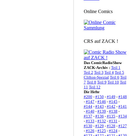
Online Comics
CRS auf ZACK !
Das ComicRadioShow
ZACK-Archiv :
Teil 1
Teil 2
Teil 3
Teil 4
Teil 5
Clifton-Spezial
Teil 6
Teil
7
Teil 8
Teil 9
Teil 10
Teil
11
Teil 12
Die Hefte
#200
-
#150
-
#149
-
#148
-
#147
-
#146
-
#145
-
#144
-
#143
-
#142
-
#141
-
#140
-
#139
-
#138
-
#137
-
#136
-
#135
-
#134
-
#133
-
#132
-
#131
-
#130
-
#129
-
#128
-
#127
-
#126
-
#125
-
#124
-
#123
-
#122
-
#121
-
#120