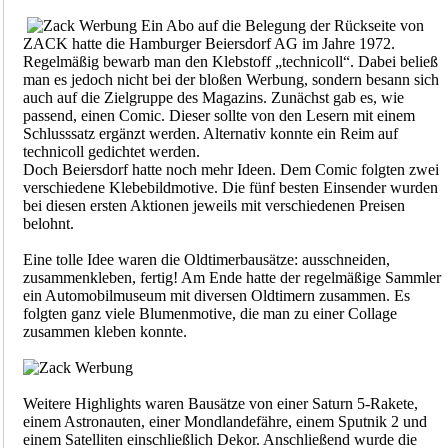
Ein Abo auf die Belegung der Rückseite von
ZACK hatte die Hamburger Beiersdorf AG im Jahre 1972.
Regelmäßig bewarb man den Klebstoff „technicoll“. Dabei beließ
man es jedoch nicht bei der bloßen Werbung, sondern besann sich
auch auf die Zielgruppe des Magazins. Zunächst gab es, wie
passend, einen Comic. Dieser sollte von den Lesern mit einem
Schlusssatz ergänzt werden. Alternativ konnte ein Reim auf
technicoll gedichtet werden.
Doch Beiersdorf hatte noch mehr Ideen. Dem Comic folgten zwei
verschiedene Klebebildmotive. Die fünf besten Einsender wurden
bei diesen ersten Aktionen jeweils mit verschiedenen Preisen
belohnt.
Eine tolle Idee waren die Oldtimerbausätze: ausschneiden,
zusammenkleben, fertig! Am Ende hatte der regelmäßige Sammler
ein Automobilmuseum mit diversen Oldtimern zusammen. Es
folgten ganz viele Blumenmotive, die man zu einer Collage
zusammen kleben konnte.
Weitere Highlights waren Bausätze von einer Saturn 5-Rakete,
einem Astronauten, einer Mondlandefähre, einem Sputnik 2 und
einem Satelliten einschließlich Dekor. Anschließend wurde die