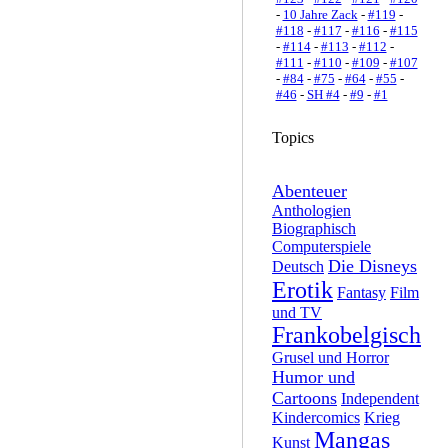
-
10 Jahre Zack
-
#119
-
#118
-
#117
-
#116
-
#115
-
#114
-
#113
-
#112
-
#111
-
#110
-
#109
-
#107
-
#84
-
#75
-
#64
-
#55
-
#46
-
SH #4
-
#9
-
#1
Topics
Abenteuer
Anthologien
Biographisch
Computerspiele
Die Disneys
Deutsch
Erotik
Fantasy
Film
und TV
Frankobelgisch
Grusel und Horror
Humor und
Cartoons
Independent
Kindercomics
Krieg
Mangas
Kunst