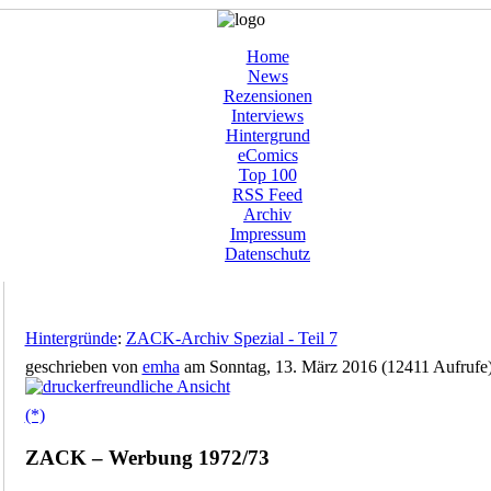
Home
News
Rezensionen
Interviews
Hintergrund
eComics
Top 100
RSS Feed
Archiv
Impressum
Datenschutz
Hintergründe
:
ZACK-Archiv Spezial - Teil 7
geschrieben von
emha
am Sonntag, 13. März 2016 (12411 Aufrufe
(*)
ZACK – Werbung 1972/73