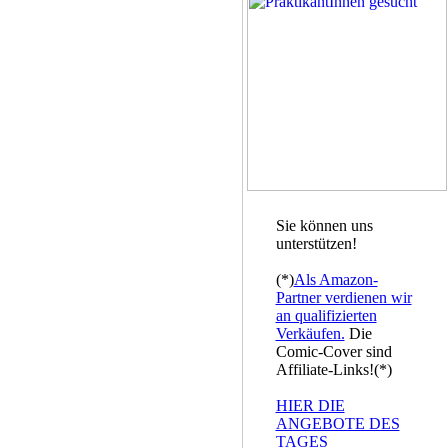
Sie können uns
unterstützen!
(*)
Als Amazon-
Partner verdienen wir
an qualifizierten
Verkäufen.
Die
Comic-Cover sind
Affiliate-Links!(*)
HIER DIE
ANGEBOTE DES
TAGES