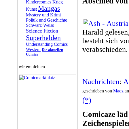
Abschied von
Kindercomics
Krieg
Mangas
Kunst
Mystery und Krimi
Politik und Geschichte
Schwarz-Weiss
Science Fiction
Harald gelesen
Superhelden
besteht sich v
Understanding Comics
verabschieden. 
Western
Die aktuellen
Comics
wir empfehlen...
Nachrichten
:
A
geschrieben von
Maqz
am
(*)
Comicaze läd 
Zeichenspiel