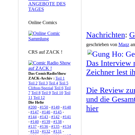
ANGEBOTE DES
TAGES
Online Comics
Nachrichten
:
G
geschrieben von
Maqz
am
CRS auf ZACK !
Das Interview 
Zeichner lest ih
Das ComicRadioShow
ZACK-Archiv :
Teil 1
Teil 2
Teil 3
Teil 4
Teil 5
Clifton-Spezial
Teil 6
Teil
Die Review zu
7
Teil 8
Teil 9
Teil 10
Teil
und die Gesamt
11
Teil 12
Die Hefte
hier
#200
-
#150
-
#149
-
#148
-
#147
-
#146
-
#145
-
#144
-
#143
-
#142
-
#141
-
#140
-
#139
-
#138
-
#137
-
#136
-
#135
-
#134
-
#133
-
#132
-
#131
-