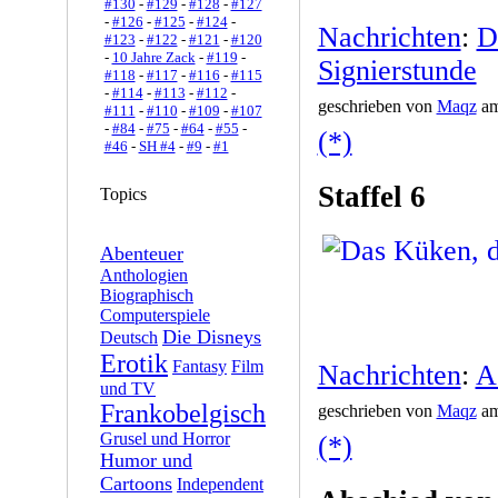
#130
-
#129
-
#128
-
#127
-
#126
-
#125
-
#124
-
Nachrichten
:
D
#123
-
#122
-
#121
-
#120
-
10 Jahre Zack
-
#119
-
Signierstunde
#118
-
#117
-
#116
-
#115
-
#114
-
#113
-
#112
-
geschrieben von
Maqz
am
#111
-
#110
-
#109
-
#107
-
#84
-
#75
-
#64
-
#55
-
(*)
#46
-
SH #4
-
#9
-
#1
Staffel 6
Topics
Abenteuer
Anthologien
Biographisch
Computerspiele
Die Disneys
Deutsch
Erotik
Fantasy
Film
Nachrichten
:
A
und TV
Frankobelgisch
geschrieben von
Maqz
am
Grusel und Horror
(*)
Humor und
Cartoons
Independent