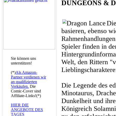
DUNGEONS & 
Di
basieren, ebenso wi
Rahmenhandlungen d
Spieler finden in d
Hintergrundinforma
Sie können uns
Welt, den Rittern "
unterstützen!
Lieblingscharakter
(*)
Als Amazon-
Partner verdienen wir
an qualifizierten
Die Legende des edl
Verkäufen.
Die
Comic-Cover sind
Minotaurus, Drache
Affiliate-Links!(*)
Dunkelheit und ihre
HIER DIE
Königreich Solamni
ANGEBOTE DES
TAGES