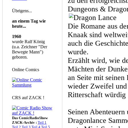
zu den erfolgreichs
Dungeons & Drago
Übrigens...
an einem Tag wie
Die Romane aus der
heute...
Knaak sind weltweit
1960
wurde Ralf König
auch die Geschichte
(u.a. Zeichner "Der
wurde.
Bewegte Mann")
geboren.
Erzählt wird, wie d
Mächten der Dunkel
Online Comics
an Seite mit seine
wieder Zweifel und s
Ritterschaft würdig 
CRS auf ZACK !
Seinen Abenteuern u
Das ComicRadioShow
Dragonlance Sammel
ZACK-Archiv :
Teil 1
Teil 2
Teil 3
Teil 4
Teil 5