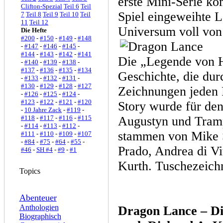
erste Mini-Serie kom
Clifton-Spezial
Teil 6
Teil
Spiel eingeweihte L
7
Teil 8
Teil 9
Teil 10
Teil
11
Teil 12
Universum voll vo
Die Hefte
#200
-
#150
-
#149
-
#148
-
#147
-
#146
-
#145
-
#144
-
#143
-
#142
-
#141
Die „Legende von H
-
#140
-
#139
-
#138
-
#137
-
#136
-
#135
-
#134
Geschichte, die dur
-
#133
-
#132
-
#131
-
#130
-
#129
-
#128
-
#127
Zeichnungen jeden 
-
#126
-
#125
-
#124
-
#123
-
#122
-
#121
-
#120
Story wurde für den
-
10 Jahre Zack
-
#119
-
#118
-
#117
-
#116
-
#115
Augustyn und Tramp
-
#114
-
#113
-
#112
-
stammen von Mike S
#111
-
#110
-
#109
-
#107
-
#84
-
#75
-
#64
-
#55
-
Prado, Andrea di Vi
#46
-
SH #4
-
#9
-
#1
Kurth. Tuschezeich
Topics
Abenteuer
Anthologien
Dragon Lance – D
Biographisch