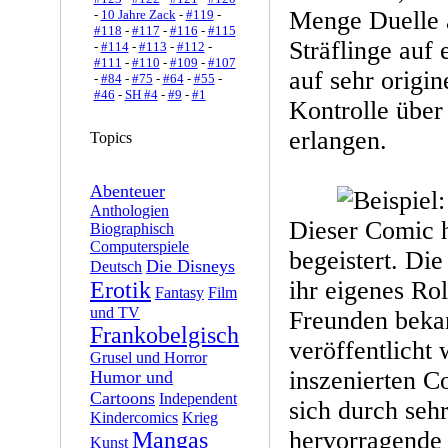
Menge Duelle a
-
10 Jahre Zack
-
#119
-
#118
-
#117
-
#116
-
#115
Sträflinge auf
-
#114
-
#113
-
#112
-
#111
-
#110
-
#109
-
#107
auf sehr origin
-
#84
-
#75
-
#64
-
#55
-
#46
-
SH #4
-
#9
-
#1
Kontrolle über 
erlangen.
Topics
Abenteuer
Anthologien
Dieser Comic 
Biographisch
Computerspiele
begeistert. Di
Die Disneys
Deutsch
ihr eigenes Rol
Erotik
Fantasy
Film
und TV
Freunden bekan
Frankobelgisch
veröffentlicht 
Grusel und Horror
inszenierten C
Humor und
Cartoons
Independent
sich durch seh
Kindercomics
Krieg
hervorragende
Mangas
Kunst