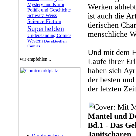
Mystery und Krimi
Werken abhebt
Politik und Geschichte
ist auch die Ar
Schwarz-Weiss
Science Fiction
tierischen Char
Superhelden
menschliche We
Understanding Comics
Western
Die aktuellen
Comics
Und mit dem H
wir empfehlen...
Laufe ihrer Er
haben sich Ayr
der besten und
der letzten Zei
Mantel und D
Bd.1 - Das Ge
Janitscharen
Der Sammler.eu