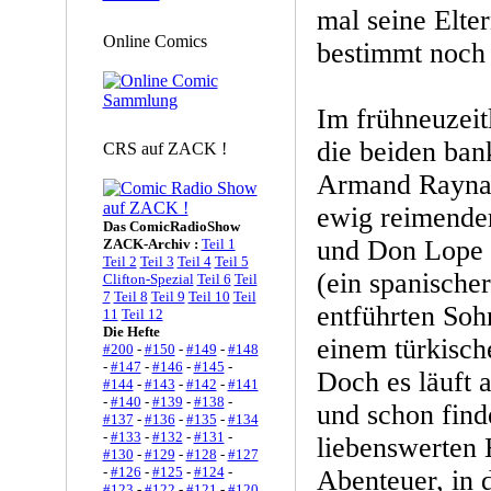
mal seine Elte
Online Comics
bestimmt noch 
Im frühneuzeit
die beiden ban
CRS auf ZACK !
Armand Raynal
ewig reimender
Das ComicRadioShow
und Don Lope d
ZACK-Archiv :
Teil 1
Teil 2
Teil 3
Teil 4
Teil 5
(ein spanische
Clifton-Spezial
Teil 6
Teil
7
Teil 8
Teil 9
Teil 10
Teil
entführten Soh
11
Teil 12
Die Hefte
einem türkisch
#200
-
#150
-
#149
-
#148
-
#147
-
#146
-
#145
-
Doch es läuft a
#144
-
#143
-
#142
-
#141
-
#140
-
#139
-
#138
-
und schon find
#137
-
#136
-
#135
-
#134
-
#133
-
#132
-
#131
-
liebenswerten 
#130
-
#129
-
#128
-
#127
-
#126
-
#125
-
#124
-
Abenteuer, in d
#123
-
#122
-
#121
-
#120