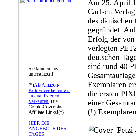
Am 25. April 
Carlsen Verlag 
des dänischen 
gegründet. Anl
Erfolg der vo
verlegten PETZ
deutschen Tage
sind rund 40 P
Sie können uns
Gesamtauflage
unterstützen!
Exemplaren ers
(*)
Als Amazon-
Partner verdienen wir
die ersten PIXI
an qualifizierten
einer Gesamtau
Verkäufen.
Die
Comic-Cover sind
(!) Exemplaren
Affiliate-Links!(*)
HIER DIE
ANGEBOTE DES
TAGES