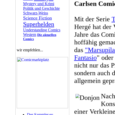
Carlsen Comi
Mystery und Krimi
Politik und Geschichte
Schwarz-Weiss
Science Fiction
Mit der Serie
T
Superhelden
Hergé hat der 
Understanding Comics
Jahre das Com
Western
Die aktuellen
Comics
hoffähig gemac
das
"Marsupil
wir empfehlen...
Fantasio
" oder
nicht nur das P
sondern auch 
allgemein gepr
Nach
Kons
einer Verklei
Der Sammler.eu