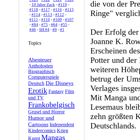
die von der Pr
-
10 Jahre Zack
-
#119
-
#118
-
#117
-
#116
-
#115
Ringe" verglic
-
#114
-
#113
-
#112
-
#111
-
#110
-
#109
-
#107
-
#84
-
#75
-
#64
-
#55
-
#46
-
SH #4
-
#9
-
#1
Der Erfolg der
Joanne K. Rowl
Topics
Erscheinen des
Potter und der
Abenteuer
Anthologien
weiteren Höhe
Biographisch
Computerspiele
betrug der U
Die Disneys
Deutsch
Verlages insg
Erotik
Fantasy
Film
Mit Manga und 
und TV
Frankobelgisch
Lesemaus blei
Grusel und Horror
zehn größten 
Humor und
Cartoons
Deutschlands.
Independent
Kindercomics
Krieg
Mangas
Kunst