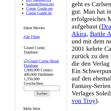
geht es Carlse
Sammlerforen.net
Comic Guide.net
gut. Man hat i
Comic Guide.de
erfolgreiches
aufgebaut (
Dra
Silent Movies
Akira
,
Battle A
Alle Filme
und mit dem 
2001 kehrte Ca
Grand Comic
Database
zurück zu den 
die den Verlag
Ein Schwerpunk
1,000,000 Comics
490,000 Titelbilder
auf den ehemals
1,350,000
Geschichten
Fantasy-Serien
Verlages Soleil
von Troy
).
Mehr Wert