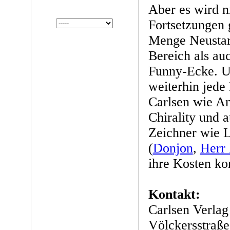
Aber es wird n
Fortsetzungen 
Menge Neustart
Bereich als au
Funny-Ecke. Un
weiterhin jed
Carlsen wie An
Chirality und 
Zeichner wie 
(
Donjon
,
Herr
ihre Kosten k
Kontakt:
Carlsen Verl
Völckersstraße