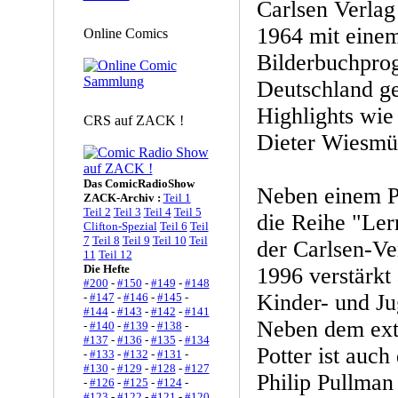
Carlsen Verlag
1964 mit einem
Online Comics
Bilderbuchpro
Deutschland ge
Highlights wi
CRS auf ZACK !
Dieter Wiesmül
Das ComicRadioShow
Neben einem P
ZACK-Archiv :
Teil 1
Teil 2
Teil 3
Teil 4
Teil 5
die Reihe "Ler
Clifton-Spezial
Teil 6
Teil
7
Teil 8
Teil 9
Teil 10
Teil
der Carlsen-Ve
11
Teil 12
Die Hefte
1996 verstärkt 
#200
-
#150
-
#149
-
#148
Kinder- und J
-
#147
-
#146
-
#145
-
#144
-
#143
-
#142
-
#141
Neben dem ext
-
#140
-
#139
-
#138
-
#137
-
#136
-
#135
-
#134
Potter ist auch
-
#133
-
#132
-
#131
-
#130
-
#129
-
#128
-
#127
Philip Pullman
-
#126
-
#125
-
#124
-
#123
-
#122
-
#121
-
#120