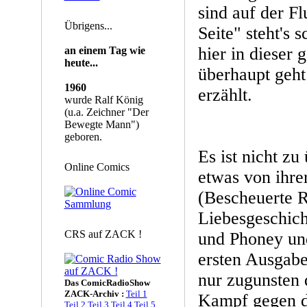
sind auf der F
Übrigens...
Seite" steht's
hier in dieser
an einem Tag wie
heute...
überhaupt geht
1960
erzählt.
wurde Ralf König
(u.a. Zeichner "Der
Bewegte Mann")
geboren.
Es ist nicht zu
Online Comics
etwas von ihr
(Bescheuerte R
Liebesgeschic
CRS auf ZACK !
und Phoney un
ersten Ausgabe
nur zugunsten
Das ComicRadioShow
ZACK-Archiv :
Teil 1
Kampf gegen d
Teil 2
Teil 3
Teil 4
Teil 5