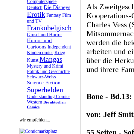
Computerspiele
Als Zweitgesch
Die Disneys
Deutsch
Erotik
Kooperations
Fantasy
Film
und TV
Charles Vess 
Frankobelgisch
Mitsommernach
Grusel und Horror
Humor und
werden die be
Cartoons
Independent
arbeiten und ei
Kindercomics
Krieg
Mangas
über die Herk
Kunst
Mystery und Krimi
und ihrere Fami
Politik und Geschichte
Schwarz-Weiss
Science Fiction
Superhelden
Bone - Bd.13:
Understanding Comics
Western
Die aktuellen
Comics
von: Jeff Smi
wir empfehlen...
55 Seiten - So