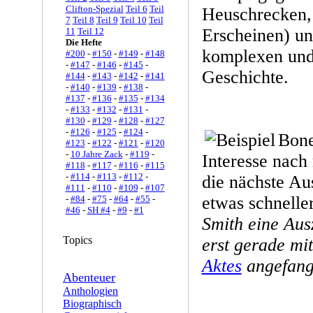
Clifton-Spezial
Teil 6
Teil
Heuschrecken,
7
Teil 8
Teil 9
Teil 10
Teil
Erscheinen) un
11
Teil 12
Die Hefte
komplexen und
#200
-
#150
-
#149
-
#148
-
#147
-
#146
-
#145
-
Geschichte.
#144
-
#143
-
#142
-
#141
-
#140
-
#139
-
#138
-
#137
-
#136
-
#135
-
#134
-
#133
-
#132
-
#131
-
#130
-
#129
-
#128
-
#127
-
#126
-
#125
-
#124
-
Bone
#123
-
#122
-
#121
-
#120
-
10 Jahre Zack
-
#119
-
Interesse nach
#118
-
#117
-
#116
-
#115
-
#114
-
#113
-
#112
-
die nächste A
#111
-
#110
-
#109
-
#107
etwas schneller
-
#84
-
#75
-
#64
-
#55
-
#46
-
SH #4
-
#9
-
#1
Smith eine Au
Topics
erst gerade m
Aktes
angefange
Abenteuer
Anthologien
Biographisch