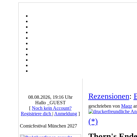
Rezensionen
:
08.08.2026, 19:16 Uhr
Hallo _GUEST
geschrieben von
Maqz
am
[
Noch kein Account?
Registriere dich
|
Anmeldung
]
(*)
Comicfestival München 2027
Thorn's End