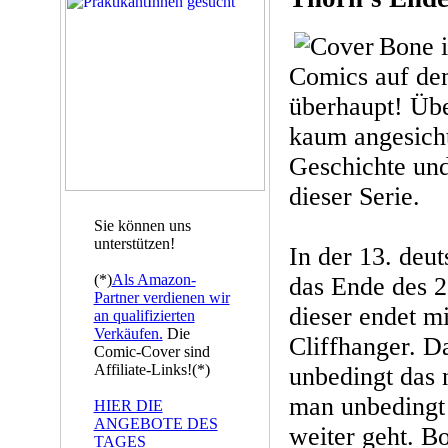
Bone i
Comics auf de
überhaupt! Übe
kaum angesicht
Geschichte und
dieser Serie.
Sie können uns
unterstützen!
In der 13. deu
(*)
Als Amazon-
das Ende des 2
Partner verdienen wir
dieser endet mi
an qualifizierten
Verkäufen.
Die
Cliffhanger. 
Comic-Cover sind
Affiliate-Links!(*)
unbedingt das 
man unbedingt 
HIER DIE
ANGEBOTE DES
weiter geht. B
TAGES