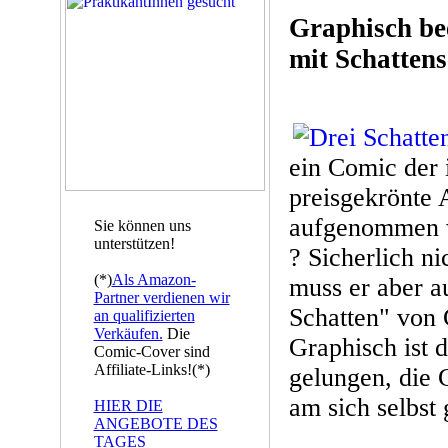
Graphisch be
mit Schattens
ein Comic der 
preisgekrönte 
aufgenommen wo
Sie können uns
unterstützen!
? Sicherlich ni
(*)
Als Amazon-
muss er aber a
Partner verdienen wir
Schatten" von 
an qualifizierten
Verkäufen.
Die
Graphisch ist 
Comic-Cover sind
Affiliate-Links!(*)
gelungen, die 
am sich selbst
HIER DIE
ANGEBOTE DES
TAGES