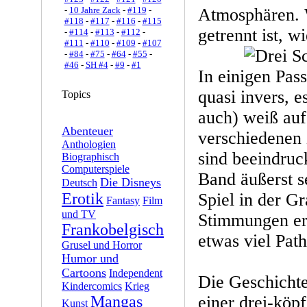
-
10 Jahre Zack
-
#119
-
Atmosphären. W
#118
-
#117
-
#116
-
#115
getrennt ist, wi
-
#114
-
#113
-
#112
-
#111
-
#110
-
#109
-
#107
-
#84
-
#75
-
#64
-
#55
-
#46
-
SH #4
-
#9
-
#1
In einigen Pass
quasi invers, es
Topics
auch) weiß auf
Abenteuer
verschiedenen 
Anthologien
sind beeindru
Biographisch
Computerspiele
Band äußerst s
Die Disneys
Deutsch
Erotik
Spiel in der Gr
Fantasy
Film
und TV
Stimmungen erz
Frankobelgisch
etwas viel Path
Grusel und Horror
Humor und
Cartoons
Independent
Die Geschicht
Kindercomics
Krieg
Mangas
einer drei-köpf
Kunst