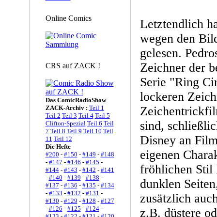
Online Comics
Letztendlich h
wegen den Bil
gelesen. Pedro
Zeichner der b
CRS auf ZACK !
Serie "Ring Cir
lockeren Zeic
Das ComicRadioShow
ZACK-Archiv :
Teil 1
Zeichentrickfi
Teil 2
Teil 3
Teil 4
Teil 5
sind, schließli
Clifton-Spezial
Teil 6
Teil
7
Teil 8
Teil 9
Teil 10
Teil
Disney an Film
11
Teil 12
Die Hefte
eigenen Charak
#200
-
#150
-
#149
-
#148
-
#147
-
#146
-
#145
-
fröhlichen Stil 
#144
-
#143
-
#142
-
#141
-
#140
-
#139
-
#138
-
dunklen Seiten,
#137
-
#136
-
#135
-
#134
-
#133
-
#132
-
#131
-
zusätzlich auch
#130
-
#129
-
#128
-
#127
-
#126
-
#125
-
#124
-
z.B. düstere o
#123
-
#122
-
#121
-
#120