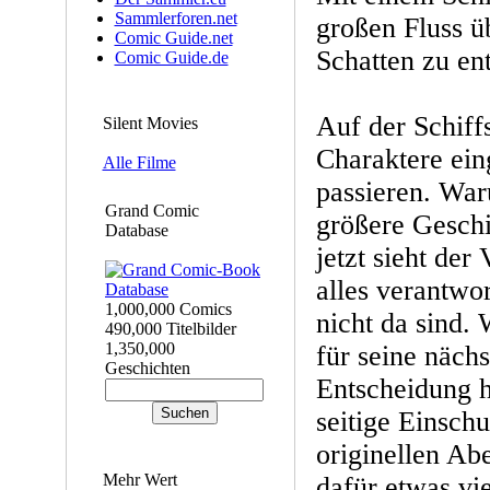
Sammlerforen.net
großen Fluss ü
Comic Guide.net
Schatten zu e
Comic Guide.de
Auf der Schiff
Silent Movies
Charaktere ein
Alle Filme
passieren. War
Grand Comic
größere Geschic
Database
jetzt sieht der 
alles verantwo
1,000,000 Comics
nicht da sind. 
490,000 Titelbilder
1,350,000
für seine nächs
Geschichten
Entscheidung h
seitige Einschu
originellen Abe
Mehr Wert
dafür etwas vie