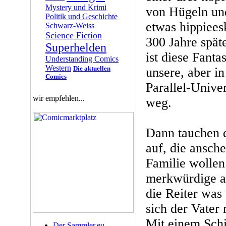
Mystery und Krimi
von Hügeln un
Politik und Geschichte
etwas hippiees
Schwarz-Weiss
Science Fiction
300 Jahre spät
Superhelden
ist diese Fanta
Understanding Comics
Western
Die aktuellen
unsere, aber i
Comics
Parallel-Unive
wir empfehlen...
weg.
Dann tauchen d
auf, die ansch
Familie wollen
merkwürdige al
die Reiter wa
sich der Vater 
Mit einem Schi
Der Sammler.eu