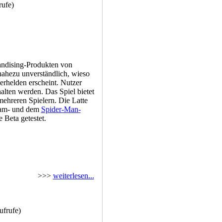
ufe)
andising-Produkten von
nahezu unverständlich, wieso
erhelden erscheint. Nutzer
halten werden. Das Spiel bietet
ehreren Spielern. Die Latte
ham- und dem
Spider-Man-
Beta getestet.
>>>
weiterlesen...
frufe)