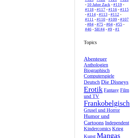
-
10 Jahre Zack
-
#119
-
#118
-
#117
-
#116
-
#115
-
#114
-
#113
-
#112
-
#111
-
#110
-
#109
-
#107
-
#84
-
#75
-
#64
-
#55
-
#46
-
SH #4
-
#9
-
#1
Topics
Abenteuer
Anthologien
Biographisch
Computerspiele
Die Disneys
Deutsch
Erotik
Fantasy
Film
und TV
Frankobelgisch
Grusel und Horror
Humor und
Cartoons
Independent
Kindercomics
Krieg
Mangas
Kunst