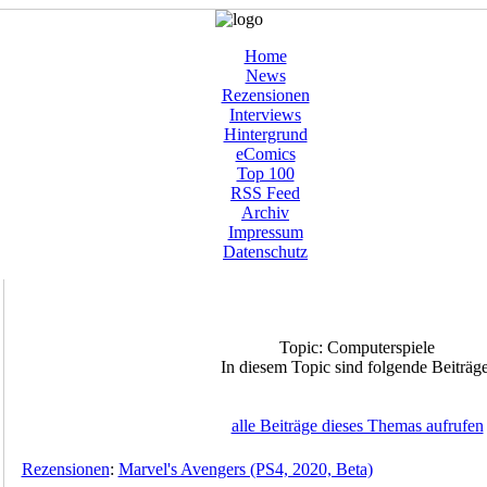
Home
News
Rezensionen
Interviews
Hintergrund
eComics
Top 100
RSS Feed
Archiv
Impressum
Datenschutz
Topic: Computerspiele
In diesem Topic sind folgende Beiträge
alle Beiträge dieses Themas aufrufen
Rezensionen
:
Marvel's Avengers (PS4, 2020, Beta)