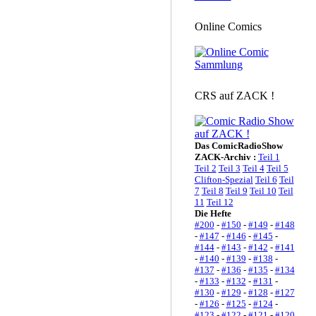
Online Comics
CRS auf ZACK !
Das ComicRadioShow
ZACK-Archiv :
Teil 1
Teil 2
Teil 3
Teil 4
Teil 5
Clifton-Spezial
Teil 6
Teil
7
Teil 8
Teil 9
Teil 10
Teil
11
Teil 12
Die Hefte
#200
-
#150
-
#149
-
#148
-
#147
-
#146
-
#145
-
#144
-
#143
-
#142
-
#141
-
#140
-
#139
-
#138
-
#137
-
#136
-
#135
-
#134
-
#133
-
#132
-
#131
-
#130
-
#129
-
#128
-
#127
-
#126
-
#125
-
#124
-
#123
-
#122
-
#121
-
#120