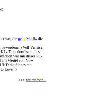
e)
erikas, die
geile Musik
, die
h gewordenen) Voll-Verrisse,
 KI z.T. zu doof ist und es
nversion war mir dieses PC-
el um Viertel von New
(UND die Stones mit
 to Love".)
>>>
weiterlesen...