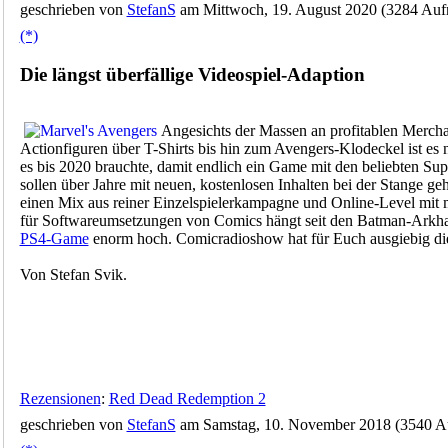
geschrieben von
StefanS
am Mittwoch, 19. August 2020 (3284 Aufr
(*)
Die längst überfällige Videospiel-Adaption
Angesichts der Massen an profitablen Merch
Actionfiguren über T-Shirts bis hin zum Avengers-Klodeckel ist es 
es bis 2020 brauchte, damit endlich ein Game mit den beliebten Sup
sollen über Jahre mit neuen, kostenlosen Inhalten bei der Stange ge
einen Mix aus reiner Einzelspielerkampagne und Online-Level mit m
für Softwareumsetzungen von Comics hängt seit den Batman-Ark
PS4-Game
enorm hoch. Comicradioshow hat für Euch ausgiebig die 
Von Stefan Svik.
Rezensionen
:
Red Dead Redemption 2
geschrieben von
StefanS
am Samstag, 10. November 2018 (3540 Au