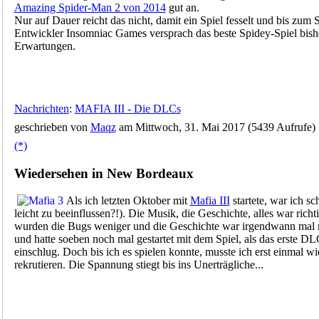
Amazing Spider-Man 2 von 2014
gut an.
Nur auf Dauer reicht das nicht, damit ein Spiel fesselt und bis zum
Entwickler Insomniac Games versprach das beste Spidey-Spiel bish
Erwartungen.
Nachrichten
:
MAFIA III - Die DLCs
geschrieben von
Maqz
am Mittwoch, 31. Mai 2017 (5439 Aufrufe)
(*)
Wiedersehen in New Bordeaux
Als ich letzten Oktober mit
Mafia III
startete, war ich sc
leicht zu beeinflussen?!). Die Musik, die Geschichte, alles war rich
wurden die Bugs weniger und die Geschichte war irgendwann mal 
und hatte soeben noch mal gestartet mit dem Spiel, als das erste D
einschlug. Doch bis ich es spielen konnte, musste ich erst einmal w
rekrutieren. Die Spannung stiegt bis ins Unerträgliche...