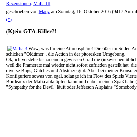
Rezensionen
:
Mafia III
geschrieben von
Maqz
am Sonntag, 16. Oktober 2016 (9417 Aufruf
(*)
(K)ein GTA-Killer?!
Wow, was für eine Athmosphäre! Die 60er im Süden Am
schicken "Oldtimer", die Action in der pitoresken Umgebung.
Ok, ich verstehe bis zu einem gewissen Grad die (inzwischen üblic
weil die Framerate mal wieder nicht sofort zufrieden gestellt hat, die
diverse Bugs, Glitches und Abstürze gibt. Aber bei meiner Konsole
Konfiguriere sowas von egal, solange ich im Flow des Spiels Viert
Bordeaux der Mafia abknöpfen kann und dabei meinen Spaß habe 
"Sympathy for the Devil" läuft oder Jefferson Airplains "Somebody