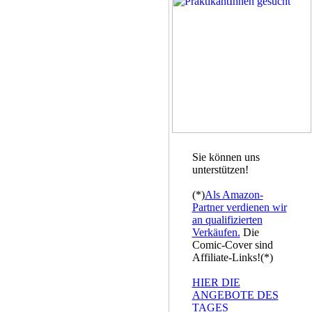
Sie können uns
unterstützen!
(*)
Als Amazon-
Partner verdienen wir
an qualifizierten
Verkäufen.
Die
Comic-Cover sind
Affiliate-Links!(*)
HIER DIE
ANGEBOTE DES
TAGES