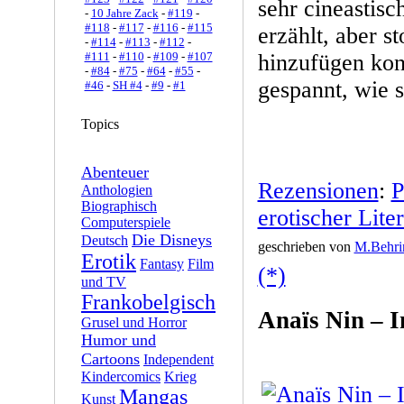
sehr cineastis
-
10 Jahre Zack
-
#119
-
#118
-
#117
-
#116
-
#115
erzählt, aber 
-
#114
-
#113
-
#112
-
#111
-
#110
-
#109
-
#107
hinzufügen kon
-
#84
-
#75
-
#64
-
#55
-
gespannt, wie 
#46
-
SH #4
-
#9
-
#1
Topics
Abenteuer
Rezensionen
:
P
Anthologien
Biographisch
erotischer Liter
Computerspiele
Die Disneys
Deutsch
geschrieben von
M.Behri
Erotik
Fantasy
Film
(*)
und TV
Frankobelgisch
Anaïs Nin – 
Grusel und Horror
Humor und
Cartoons
Independent
Kindercomics
Krieg
Mangas
Kunst