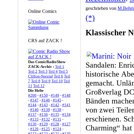
geschrieben von
M.Behri
Online Comics
(*)
Klassischer N
CRS auf ZACK !
Das ComicRadioShow
Sandalen: Enri
ZACK-Archiv :
Teil 1
Teil 2
Teil 3
Teil 4
Teil 5
historische Abe
Clifton-Spezial
Teil 6
Teil
7
Teil 8
Teil 9
Teil 10
Teil
gemacht. Unlän
11
Teil 12
Großverlag DC
Die Hefte
#200
-
#150
-
#149
-
#148
Bänden machen.
-
#147
-
#146
-
#145
-
#144
-
#143
-
#142
-
#141
von zwei Teile
-
#140
-
#139
-
#138
-
#137
-
#136
-
#135
-
#134
erschienen. Sc
-
#133
-
#132
-
#131
-
#130
-
#129
-
#128
-
#127
Charming“ hat 
-
#126
-
#125
-
#124
-
#123
-
#122
-
#121
-
#120