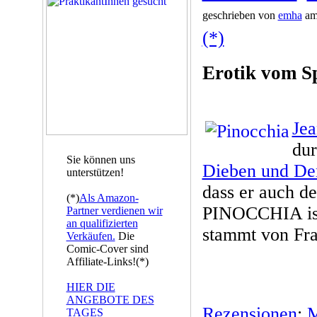
geschrieben von
emha
am 
(*)
Erotik vom Sp
Jea
du
Sie können uns
Dieben und De
unterstützen!
dass er auch d
(*)
Als Amazon-
PINOCCHIA ist
Partner verdienen wir
an qualifizierten
stammt von Fra
Verkäufen.
Die
Comic-Cover sind
Affiliate-Links!(*)
HIER DIE
ANGEBOTE DES
Rezensionen
:
M
TAGES