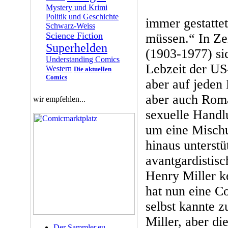
Mystery und Krimi
Politik und Geschichte
immer gestatte
Schwarz-Weiss
Science Fiction
müssen.“ In Zei
Superhelden
(1903-1977) sic
Understanding Comics
Lebzeit der US-
Western
Die aktuellen
Comics
aber auf jeden 
aber auch Roma
wir empfehlen...
sexuelle Handlu
um eine Mischu
hinaus unterst
avantgardistisc
Henry Miller k
hat nun eine C
selbst kannte 
Miller, aber d
Der Sammler.eu