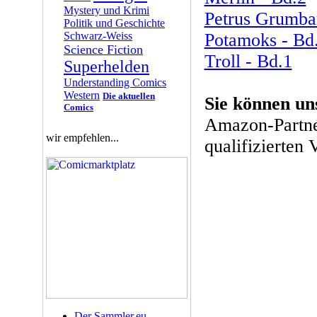
Mystery und Krimi
Petrus Grumbar
Politik und Geschichte
Schwarz-Weiss
Potamoks - Bd
Science Fiction
Troll - Bd.1
Superhelden
Understanding Comics
Western
Die aktuellen
Sie können un
Comics
Amazon-Partne
wir empfehlen...
qualifizierten 
Der Sammler.eu