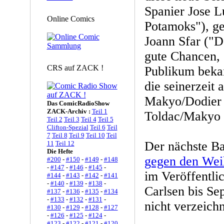
Spanier Jose L
Online Comics
Potamoks"), ge
Joann Sfar ("D
gute Chancen, 
CRS auf ZACK !
Publikum beka
die seinerzeit
Makyo/Dodier 
Das ComicRadioShow
ZACK-Archiv :
Teil 1
Toldac/Makyo 
Teil 2
Teil 3
Teil 4
Teil 5
Clifton-Spezial
Teil 6
Teil
7
Teil 8
Teil 9
Teil 10
Teil
Der nächste Ba
11
Teil 12
Die Hefte
gegen den Wei
#200
-
#150
-
#149
-
#148
-
#147
-
#146
-
#145
-
im Veröffentli
#144
-
#143
-
#142
-
#141
-
#140
-
#139
-
#138
-
Carlsen bis Se
#137
-
#136
-
#135
-
#134
-
#133
-
#132
-
#131
-
nicht verzeichn
#130
-
#129
-
#128
-
#127
-
#126
-
#125
-
#124
-
#123
-
#122
-
#121
-
#120