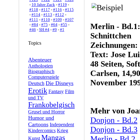
-
10 Jahre Zack
-
#119
-
#118
-
#117
-
#116
-
#115
-
#114
-
#113
-
#112
-
#111
-
#110
-
#109
-
#107
Merlin - Bd.1
-
#84
-
#75
-
#64
-
#55
-
#46
-
SH #4
-
#9
-
#1
Schnittchen
Topics
Zeichnungen: 
Text: Jose Lu
Abenteuer
48 Seiten, Sof
Anthologien
Biographisch
Carlsen, 14,
Computerspiele
November 19
Die Disneys
Deutsch
Erotik
Fantasy
Film
und TV
Frankobelgisch
Mehr von Joa
Grusel und Horror
Humor und
Donjon - Bd.2
Cartoons
Independent
Donjon - Bd.3
Kindercomics
Krieg
Mangas
Merlin - Bd.2
Kunst