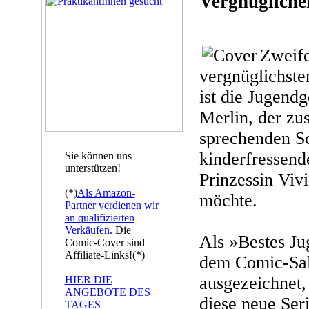
Vergnügliche
Zweife
vergnüglichste
ist die Jugend
Merlin, der z
sprechenden S
kinderfressend
Sie können uns
unterstützen!
Prinzessin Viv
(*)
Als Amazon-
möchte.
Partner verdienen wir
an qualifizierten
Verkäufen.
Die
Als »Bestes J
Comic-Cover sind
Affiliate-Links!(*)
dem Comic-Salo
ausgezeichnet,
HIER DIE
ANGEBOTE DES
diese neue Ser
TAGES