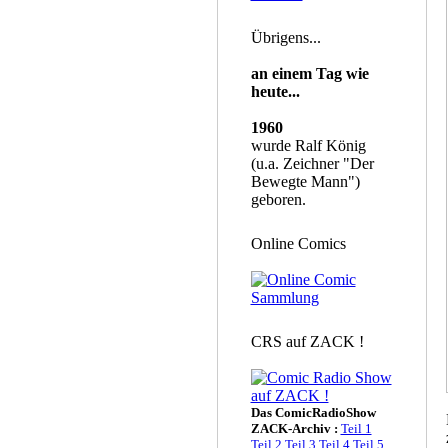
Übrigens...
an einem Tag wie
heute...
1960
wurde Ralf König
(u.a. Zeichner "Der
Bewegte Mann")
geboren.
Online Comics
CRS auf ZACK !
Das ComicRadioShow
ZACK-Archiv :
Teil 1
Teil 2
Teil 3
Teil 4
Teil 5