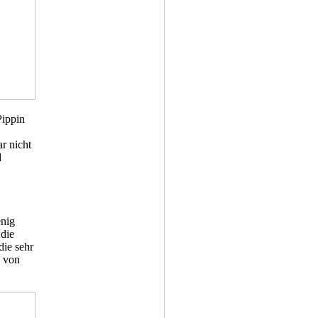
Pippin
r nicht
d
enig
 die
die sehr
n von