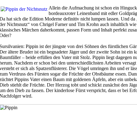
Allein die Aufmachung ist schon ein Hinguck
bordeauxroter Leinenband mit edler Goldprä
Da hat sich die Edition Moderne definitiv nicht lumpen lassen. Und da
der Nichtsnutz“ von Chrigel Farner und Tim Krohn auch inhaltlich wie
klassisches Märchen daherkommt, passen Form und Inhalt perfekt zus
Oder?
Sursilvanien: Pippin ist der jüngste von drei Söhnen des fürstlichen Gär
Der ältere Bruder ist ein begnadeter Jäger und der zweite Sohn ist ein kr
Baumfäller – beide erfüllen den Vater mit Stolz. Pippin liegt dagegen n
herum. Nachdem er schon bei den unterschiedlichsten Arbeiten versagt 
versteht er sich als Spatzenflüsterer. Die Vögel umringen ihn und er läss
zum Verdruss des Fürsten sogar die Früchte der Obstbäume essen. Dan
züchtet Pippins Vater einen Baum mit goldenen Äpfeln, aber ein unbek
Dieb stiehlt die Früchte. Der Herzog tobt und schickt zunächst den Jäge
um den Dieb zu fassen. Der kinderlose Fürst verspricht, dass er bei Erfo
Nachfolger wird.