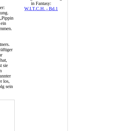
in Fantasy:
er:
W.I.T.C.H. - Bd.1
gung.
 „Pippin
 ein
ammen.
tners.
äftiger
ur
hat,
t sie
n
annter
r los,
lg sein