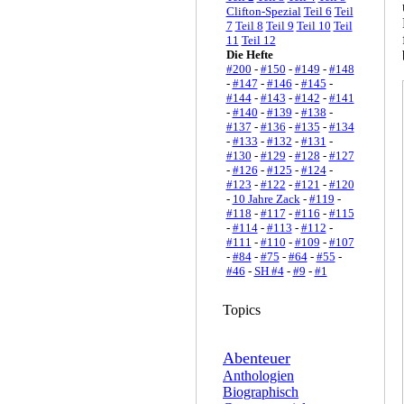
Clifton-Spezial
Teil 6
Teil
7
Teil 8
Teil 9
Teil 10
Teil
11
Teil 12
Die Hefte
#200
-
#150
-
#149
-
#148
-
#147
-
#146
-
#145
-
#144
-
#143
-
#142
-
#141
-
#140
-
#139
-
#138
-
#137
-
#136
-
#135
-
#134
-
#133
-
#132
-
#131
-
#130
-
#129
-
#128
-
#127
-
#126
-
#125
-
#124
-
#123
-
#122
-
#121
-
#120
-
10 Jahre Zack
-
#119
-
#118
-
#117
-
#116
-
#115
-
#114
-
#113
-
#112
-
#111
-
#110
-
#109
-
#107
-
#84
-
#75
-
#64
-
#55
-
#46
-
SH #4
-
#9
-
#1
Topics
Abenteuer
Anthologien
Biographisch