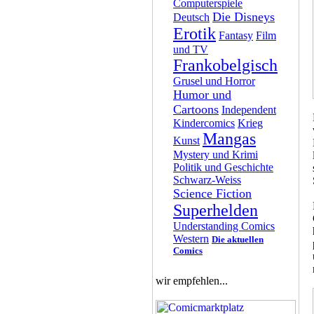
Computerspiele
Die Disneys
Deutsch
Erotik
Fantasy
Film
und TV
Frankobelgisch
Grusel und Horror
Humor und
Cartoons
Independent
Kindercomics
Krieg
Mangas
Kunst
Mystery und Krimi
Politik und Geschichte
Schwarz-Weiss
Science Fiction
Superhelden
Understanding Comics
Western
Die aktuellen
Comics
wir empfehlen...