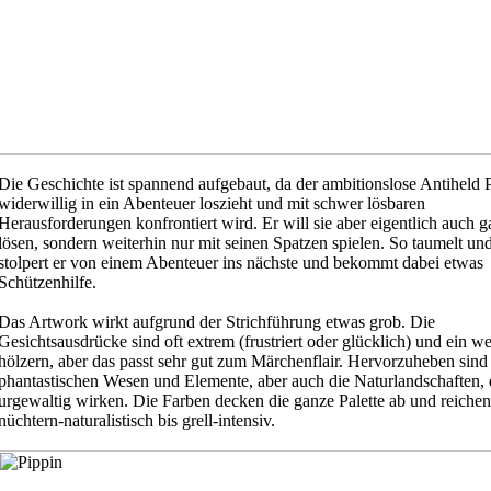
Die Geschichte ist spannend aufgebaut, da der ambitionslose Antiheld 
widerwillig in ein Abenteuer loszieht und mit schwer lösbaren
Herausforderungen konfrontiert wird. Er will sie aber eigentlich auch ga
lösen, sondern weiterhin nur mit seinen Spatzen spielen. So taumelt un
stolpert er von einem Abenteuer ins nächste und bekommt dabei etwas
Schützenhilfe.
Das Artwork wirkt aufgrund der Strichführung etwas grob. Die
Gesichtsausdrücke sind oft extrem (frustriert oder glücklich) und ein w
hölzern, aber das passt sehr gut zum Märchenflair. Hervorzuheben sind
phantastischen Wesen und Elemente, aber auch die Naturlandschaften, 
urgewaltig wirken. Die Farben decken die ganze Palette ab und reiche
nüchtern-naturalistisch bis grell-intensiv.