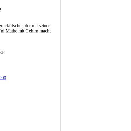
2
ckfrischer, der mit seiner
 Uni Mathe mit Gehirn macht
ks:
000