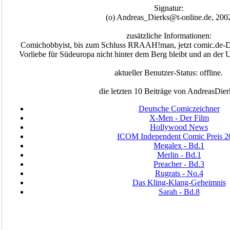
Signatur:
(o) Andreas_Dierks@t-online.de, 200
zusätzliche Informationen:
Comichobbyist, bis zum Schluss RRAAH!man, jetzt comic.de-Dru
Vorliebe für Südeuropa nicht hinter dem Berg bleibt und an der
aktueller Benutzer-Status: offline.
die letzten 10 Beiträge von AndreasDier
Deutsche Comiczeichner
X-Men - Der Film
Hollywood News
ICOM Independent Comic Preis 2
Megalex - Bd.1
Merlin - Bd.1
Preacher - Bd.3
Rugrats - No.4
Das Kling-Klang-Geheimnis
Sarah - Bd.8