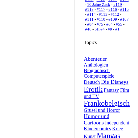
-
10 Jahre Zack
-
#119
-
#118
-
#117
-
#116
-
#115
-
#114
-
#113
-
#112
-
#111
-
#110
-
#109
-
#107
-
#84
-
#75
-
#64
-
#55
-
#46
-
SH #4
-
#9
-
#1
Topics
Abenteuer
Anthologien
Biographisch
Computerspiele
Die Disneys
Deutsch
Erotik
Fantasy
Film
und TV
Frankobelgisch
Grusel und Horror
Humor und
Cartoons
Independent
Kindercomics
Krieg
Mangas
Kunst