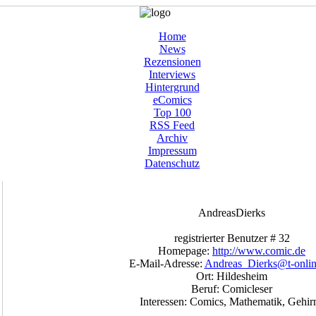
Home
News
Rezensionen
Interviews
Hintergrund
eComics
Top 100
RSS Feed
Archiv
Impressum
Datenschutz
AndreasDierks
registrierter Benutzer # 32
Homepage:
http://www.comic.de
E-Mail-Adresse:
Andreas_Dierks@t-onlin
Ort: Hildesheim
Beruf: Comicleser
Interessen: Comics, Mathematik, Gehir