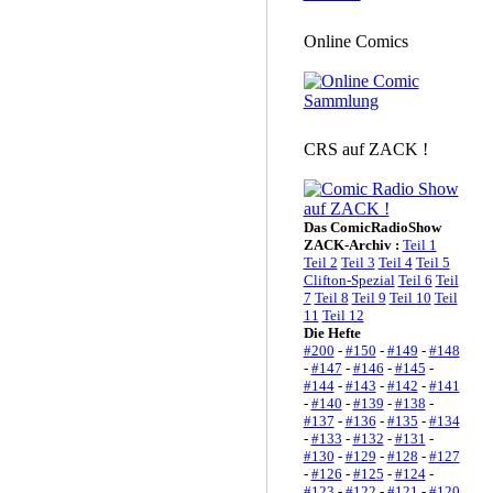
Online Comics
CRS auf ZACK !
Das ComicRadioShow
ZACK-Archiv :
Teil 1
Teil 2
Teil 3
Teil 4
Teil 5
Clifton-Spezial
Teil 6
Teil
7
Teil 8
Teil 9
Teil 10
Teil
11
Teil 12
Die Hefte
#200
-
#150
-
#149
-
#148
-
#147
-
#146
-
#145
-
#144
-
#143
-
#142
-
#141
-
#140
-
#139
-
#138
-
#137
-
#136
-
#135
-
#134
-
#133
-
#132
-
#131
-
#130
-
#129
-
#128
-
#127
-
#126
-
#125
-
#124
-
#123
-
#122
-
#121
-
#120