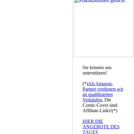
Sie können uns
unterstützen!
(*)
Als Amazon-
Partner verdienen wir
an qualifizierten
Verkäufen.
Die
Comic-Cover sind
Affiliate-Links!(*)
HIER DIE
ANGEBOTE DES
TAGES