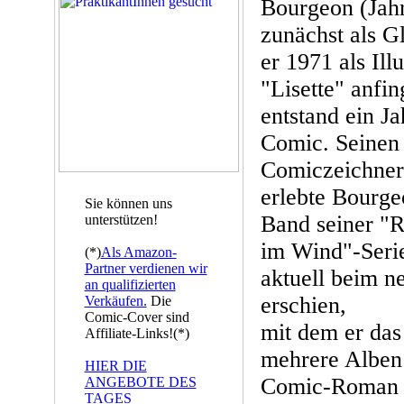
Bourgeon (Jahr
zunächst als G
er 1971 als Illu
"Lisette" anfin
entstand ein Ja
Comic. Seinen
Comiczeichner
erlebte Bourgeo
Sie können uns
Band seiner "R
unterstützen!
im Wind"-Serie
(*)
Als Amazon-
Partner verdienen wir
aktuell beim ne
an qualifizierten
erschien,
Verkäufen.
Die
Comic-Cover sind
mit dem er das
Affiliate-Links!(*)
mehrere Alben 
HIER DIE
Comic-Roman
ANGEBOTE DES
TAGES