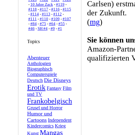
Carlsen) erstm
-
10 Jahre Zack
-
#119
-
#118
-
#117
-
#116
-
#115
der Zukunft.
-
#114
-
#113
-
#112
-
#111
-
#110
-
#109
-
#107
(
mg
)
-
#84
-
#75
-
#64
-
#55
-
#46
-
SH #4
-
#9
-
#1
Sie können un
Topics
Amazon-Partne
qualifizierten 
Abenteuer
Anthologien
Biographisch
Computerspiele
Die Disneys
Deutsch
Erotik
Fantasy
Film
und TV
Frankobelgisch
Grusel und Horror
Humor und
Cartoons
Independent
Kindercomics
Krieg
Mangas
Kunst