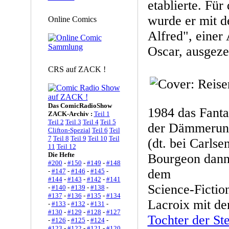
etablierte. Fü
wurde er mit d
Online Comics
Alfred", einer
Oscar, ausgeze
CRS auf ZACK !
Das ComicRadioShow
1984 das Fant
ZACK-Archiv :
Teil 1
Teil 2
Teil 3
Teil 4
Teil 5
der Dämmerun
Clifton-Spezial
Teil 6
Teil
7
Teil 8
Teil 9
Teil 10
Teil
(dt. bei Carlse
11
Teil 12
Die Hefte
Bourgeon dann
#200
-
#150
-
#149
-
#148
dem
-
#147
-
#146
-
#145
-
#144
-
#143
-
#142
-
#141
Science-Fictio
-
#140
-
#139
-
#138
-
#137
-
#136
-
#135
-
#134
Lacroix mit de
-
#133
-
#132
-
#131
-
#130
-
#129
-
#128
-
#127
Tochter der St
-
#126
-
#125
-
#124
-
#123
-
#122
-
#121
-
#120