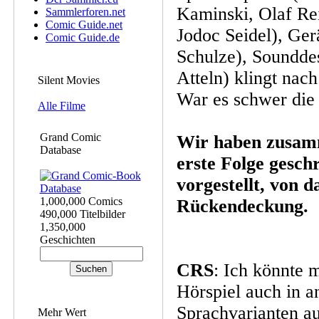
Kaminski, Olaf Re
Sammlerforen.net
Comic Guide.net
Jodoc Seidel), Ge
Comic Guide.de
Schulze), Soundde
Atteln) klingt nac
Silent Movies
War es schwer die
Alle Filme
Grand Comic
Wir haben zusamm
Database
erste Folge gesch
vorgestellt, von d
1,000,000 Comics
Rückendeckung.
490,000 Titelbilder
1,350,000
Geschichten
CRS
: Ich könnte m
Hörspiel auch in 
Sprachvarianten a
Mehr Wert