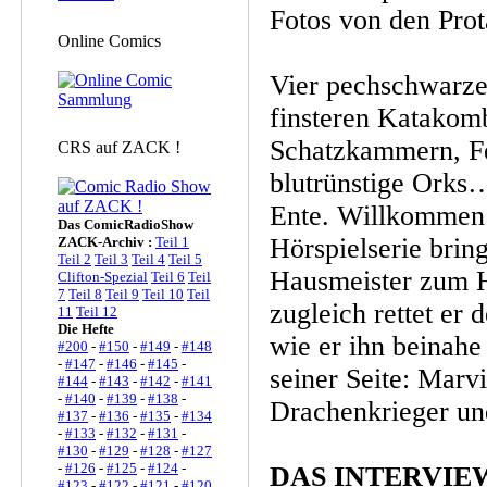
Fotos von den Prot
Online Comics
Vier pechschwarze
finsteren Katakomb
Schatzkammern, Fe
CRS auf ZACK !
blutrünstige Orks…
Ente. Willkommen
Das ComicRadioShow
Hörspielserie brin
ZACK-Archiv :
Teil 1
Teil 2
Teil 3
Teil 4
Teil 5
Hausmeister zum H
Clifton-Spezial
Teil 6
Teil
7
Teil 8
Teil 9
Teil 10
Teil
zugleich rettet er 
11
Teil 12
Die Hefte
wie er ihn beinahe
#200
-
#150
-
#149
-
#148
-
#147
-
#146
-
#145
-
seiner Seite: Marvi
#144
-
#143
-
#142
-
#141
-
#140
-
#139
-
#138
-
Drachenkrieger und
#137
-
#136
-
#135
-
#134
-
#133
-
#132
-
#131
-
#130
-
#129
-
#128
-
#127
-
#126
-
#125
-
#124
-
DAS INTERVIE
#123
-
#122
-
#121
-
#120