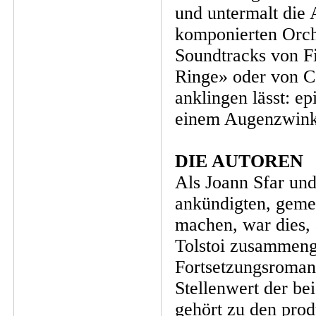
und untermalt die 
komponierten Orche
Soundtracks von F
Ringe» oder von C
anklingen lässt: e
einem Augenzwinke
DIE AUTOREN
Als Joann Sfar un
ankündigten, geme
machen, war dies, 
Tolstoi zusammen
Fortsetzungsromane
Stellenwert der be
gehört zu den pro