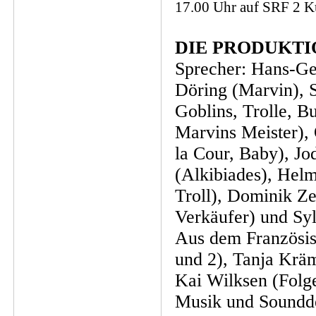
17.00 Uhr auf SRF 2 K
DIE PRODUKTI
Sprecher: Hans-Ge
Döring (Marvin), 
Goblins, Trolle, B
Marvins Meister),
la Cour, Baby), Jo
(Alkibiades), Hel
Troll), Dominik Ze
Verkäufer) und Sylv
Aus dem Französis
und 2), Tanja Kräm
Kai Wilksen (Folg
Musik und Soundde