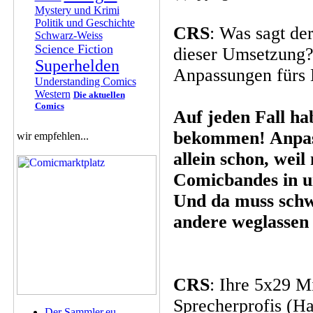
Mystery und Krimi
Politik und Geschichte
CRS
: Was sagt de
Schwarz-Weiss
Science Fiction
dieser Umsetzung?
Superhelden
Anpassungen fürs 
Understanding Comics
Western
Die aktuellen
Comics
Auf jeden Fall ha
bekommen! Anpass
wir empfehlen...
allein schon, weil
Comicbandes in 
Und da muss schw
andere weglassen 
CRS
: Ihre 5x29 M
Sprecherprofis (H
Der Sammler.eu