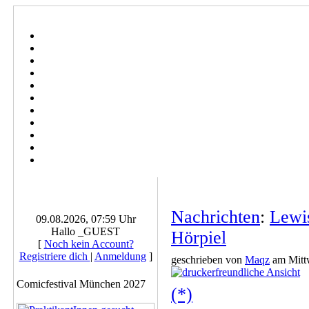
Nachrichten
:
Lewi
09.08.2026, 07:59 Uhr
Hallo _GUEST
Hörpiel
[
Noch kein Account?
Registriere dich
|
Anmeldung
]
geschrieben von
Maqz
am Mittw
Comicfestival München 2027
(*)