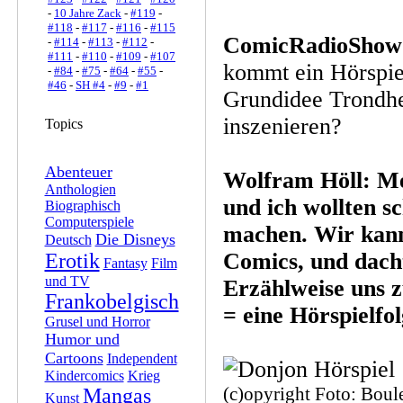
-
10 Jahre Zack
-
#119
-
#118
-
#117
-
#116
-
#115
ComicRadioShow
-
#114
-
#113
-
#112
-
#111
-
#110
-
#109
-
#107
kommt ein Hörspiel
-
#84
-
#75
-
#64
-
#55
-
#46
-
SH #4
-
#9
-
#1
Grundidee Trondhe
inszenieren?
Topics
Abenteuer
Wolfram Höll: Me
Anthologien
und ich wollten s
Biographisch
Computerspiele
machen. Wir kann
Die Disneys
Deutsch
Comics, und dachte
Erotik
Fantasy
Film
und TV
Erzählweise uns 
Frankobelgisch
= eine Hörspielfol
Grusel und Horror
Humor und
Cartoons
Independent
Kindercomics
Krieg
(c)opyright Foto: Boule
Mangas
Kunst