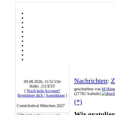
Nachrichten
:
Z
09.08.2026, 11:52 Uhr
Hallo _GUEST
geschrieben von
M.Hüste
[
Noch kein Account?
(27782 Aufrufe)
Registriere dich
|
Anmeldung
]
(*)
Comicfestival München 2027
Wir gratulier