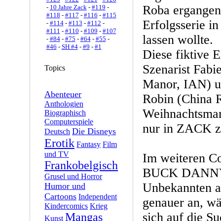
Roba ergangen i
-
10 Jahre Zack
-
#119
-
#118
-
#117
-
#116
-
#115
Erfolgsserie i
-
#114
-
#113
-
#112
-
#111
-
#110
-
#109
-
#107
lassen wollte.
-
#84
-
#75
-
#64
-
#55
-
#46
-
SH #4
-
#9
-
#1
Diese fiktive 
Szenarist Fab
Topics
Manor, IAN) u
Abenteuer
Robin (China R
Anthologien
Weihnachtsmann
Biographisch
Computerspiele
nur in ZACK z
Die Disneys
Deutsch
Erotik
Fantasy
Film
und TV
Im weiteren Co
Frankobelgisch
BUCK DANNY d
Grusel und Horror
Unbekannten a
Humor und
Cartoons
Independent
genauer an,
Kindercomics
Krieg
sich auf die S
Mangas
Kunst