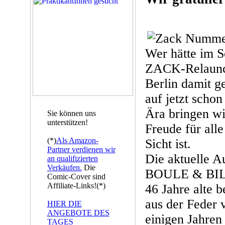
Wer hätte im 
ZACK-Relaun
Berlin damit g
auf jetzt scho
Ära bringen wi
Sie können uns
unterstützen!
Freude für all
(*)
Als Amazon-
Sicht ist.
Partner verdienen wir
Die aktuelle A
an qualifizierten
Verkäufen.
Die
BOULE & BILL,
Comic-Cover sind
Affiliate-Links!(*)
46 Jahre alte 
aus der Feder 
HIER DIE
ANGEBOTE DES
einigen Jahren
TAGES