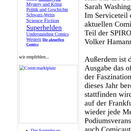
Mystery und Krimi
Sarah Washing
Politik und Geschichte
Im Serviceteil
Schwarz-Weiss
Science Fiction
aktuellen Com
Superhelden
Teil der SPIRO
Understanding Comics
Western
Die aktuellen
Volker Haman
Comics
wir empfehlen...
Außerdem ist 
Ausgabe das of
der Faszinatio
dieses Jahr be
stattfinden wi
auf der Frankf
wieder jede M
Podiumsveranst
auch Comicauto
Der Sammler.eu