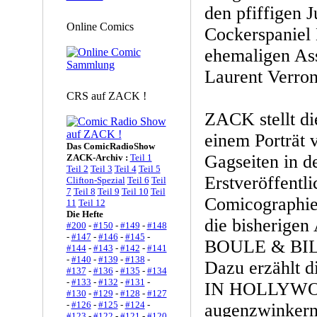
den pfiffigen 
Online Comics
Cockerspaniel 
ehemaligen Ass
Laurent Verron
CRS auf ZACK !
ZACK stellt di
einem Porträt 
Das ComicRadioShow
Gagseiten in d
ZACK-Archiv :
Teil 1
Teil 2
Teil 3
Teil 4
Teil 5
Erstveröffentli
Clifton-Spezial
Teil 6
Teil
7
Teil 8
Teil 9
Teil 10
Teil
Comicographie
11
Teil 12
Die Hefte
die bisherigen
#200
-
#150
-
#149
-
#148
-
#147
-
#146
-
#145
-
BOULE & BILL
#144
-
#143
-
#142
-
#141
-
#140
-
#139
-
#138
-
Dazu erzählt 
#137
-
#136
-
#135
-
#134
-
#133
-
#132
-
#131
-
IN HOLLYWOO
#130
-
#129
-
#128
-
#127
-
#126
-
#125
-
#124
-
augenzwinkern
#123
-
#122
-
#121
-
#120