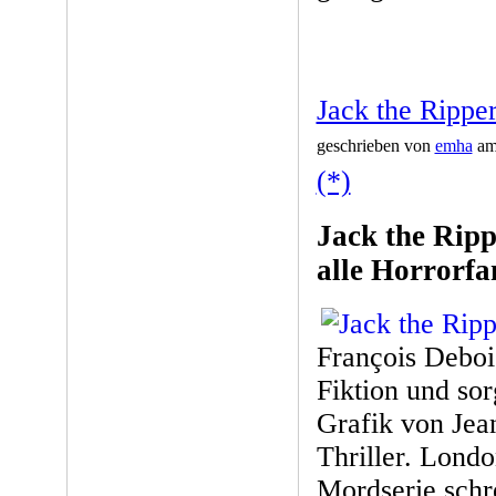
Jack the Rippe
geschrieben von
emha
am 
(*)
Jack the Ripp
alle Horrorfa
François Deboi
Fiktion und so
Grafik von Jea
Thriller. Lond
Mordserie schr