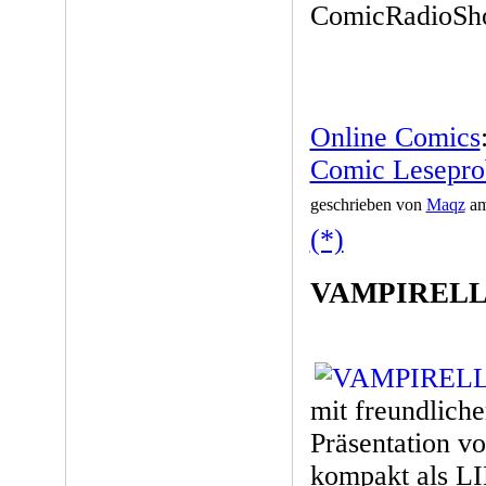
ComicRadioSh
Online Comics
Comic Leseprob
geschrieben von
Maqz
am
(*)
VAMPIRELL
mit freundliche
Präsentation v
kompakt als L