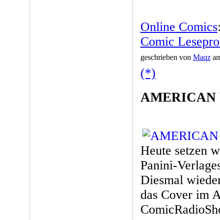
Online Comics
Comic Leseprob
geschrieben von
Maqz
am
(*)
AMERICAN 
Heute setzen wi
Panini-Verlages
Diesmal wiede
das Cover im A
ComicRadioSh