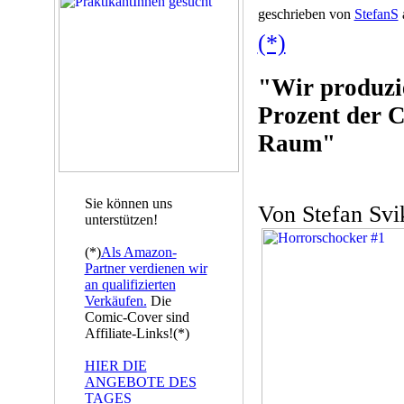
geschrieben von
StefanS
(*)
"Wir produzie
Prozent der 
Raum"
Sie können uns
Von Stefan Svi
unterstützen!
(*)
Als Amazon-
Partner verdienen wir
an qualifizierten
Verkäufen.
Die
Comic-Cover sind
Affiliate-Links!(*)
HIER DIE
ANGEBOTE DES
TAGES