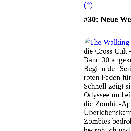
(*)
#30: Neue We
die Cross Cult
Band 30 angeko
Beginn der Ser
roten Faden fü
Schnell zeigt s
Odyssee und ei
die Zombie-Apo
Überlebenskampf
Zombies bedro
bedrohlich und