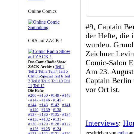
Online Comics
#9, Captain Be
der Hefte, die 
CRS auf ZACK !
wurden. Grund 
Zeichner Levin
Comic-Salon Er
Das ComicRadioShow
ZACK-Archiv :
Teil 1
Am 23. August 
Teil 2
Teil 3
Teil 4
Teil 5
Clifton-Spezial
Teil 6
Teil
Captain Berlin
7
Teil 8
Teil 9
Teil 10
Teil
11
Teil 12
vor Ort ist.
Die Hefte
#200
-
#150
-
#149
-
#148
-
#147
-
#146
-
#145
-
#144
-
#143
-
#142
-
#141
-
#140
-
#139
-
#138
-
#137
-
#136
-
#135
-
#134
-
#133
-
#132
-
#131
-
Interviews
:
Hor
#130
-
#129
-
#128
-
#127
-
#126
-
#125
-
#124
-
geschrieben von
emha
am 
#123
-
#122
-
#121
-
#120