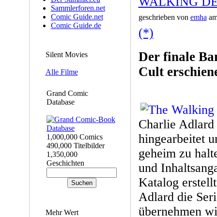
WALKING DEA
Sammlerforen.net
Comic Guide.net
geschrieben von
emha
am 
Comic Guide.de
(*)
Der finale Ba
Silent Movies
Cult erschien
Alle Filme
Grand Comic
Database
Charlie Adlard
hingearbeitet u
1,000,000 Comics
490,000 Titelbilder
geheim zu halt
1,350,000
Geschichten
und Inhaltsang
Katalog erstell
Adlard die Seri
übernehmen wi
Mehr Wert