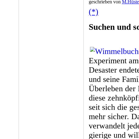
geschrieben von
M.Hüste
(*)
Suchen und s
Experiment am 
Desaster endete
und seine Famili
Überleben der 
diese zehnköpf
seit sich die ge
mehr sicher. Da
verwandelt jed
gierige und wi