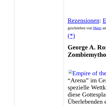
Rezensionen
:
E
geschrieben von
Maqz
am
(*)
George A. Rom
Zombiemytho
“Arena” im Cen
spezielle Wett
diese Gottespla
Überlebenden e