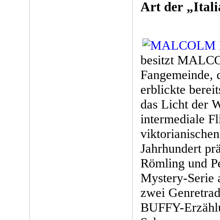
Art der „Ita
besitzt MALCO
Fangemeinde, 
erblickte berei
das Licht der W
intermediale F
viktorianische
Jahrhundert pr
Römling und Pe
Mystery-Serie 
zwei Genretradi
BUFFY-Erzählu