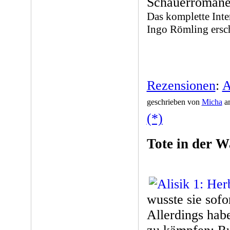
Schauerromane 
Das komplette Int
Ingo Römling ersc
Rezensionen
:
A
geschrieben von
Micha
am
(*)
Tote in der W
wusste sie sof
Allerdings hab