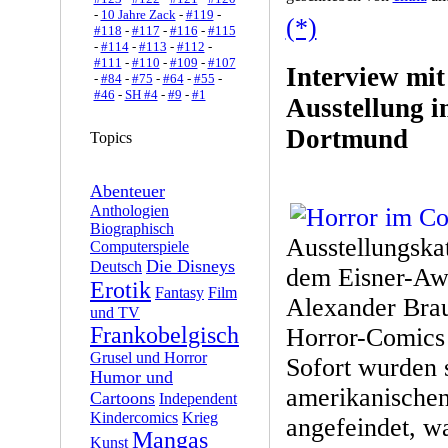
-
10 Jahre Zack
-
#119
-
(*)
#118
-
#117
-
#116
-
#115
-
#114
-
#113
-
#112
-
#111
-
#110
-
#109
-
#107
Interview mit
-
#84
-
#75
-
#64
-
#55
-
#46
-
SH #4
-
#9
-
#1
Ausstellung 
Dortmund
Topics
Abenteuer
Anthologien
Biographisch
Ausstellungska
Computerspiele
Die Disneys
Deutsch
dem Eisner-Aw
Erotik
Fantasy
Film
Alexander Bra
und TV
Frankobelgisch
Horror-Comics g
Grusel und Horror
Sofort wurden 
Humor und
amerikanischen
Cartoons
Independent
Kindercomics
Krieg
angefeindet, w
Mangas
Kunst