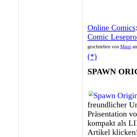
Online Comics
Comic Leseprob
geschrieben von
Maqz
am
(*)
SPAWN ORI
freundlicher U
Präsentation v
kompakt als L
Artikel klicke