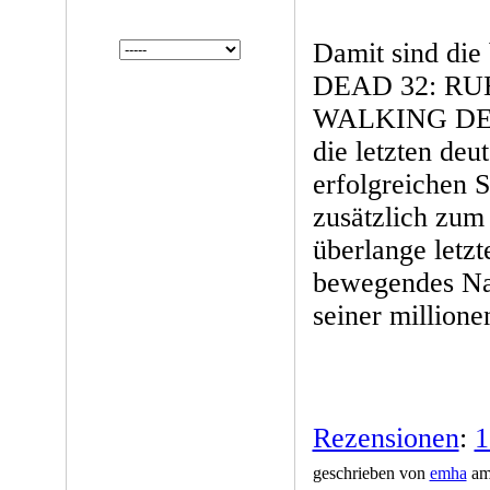
Damit sind di
DEAD 32: RUH
WALKING DEA
die letzten de
erfolgreichen 
zusätzlich zum 
überlange letz
bewegendes Na
seiner millione
Rezensionen
:
1
geschrieben von
emha
am 