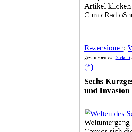
Artikel klicke
ComicRadioSh
Rezensionen
:
W
geschrieben von
StefanS
(*)
Sechs Kurzge
und Invasion
Weltuntergang 
Comics sich d