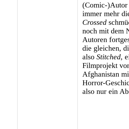
(Comic-)Autor v
immer mehr di
Crossed
schmück
noch mit dem N
Autoren fortges
die gleichen, d
also
Stitched
, 
Filmprojekt vo
Afghanistan mi
Horror-Geschic
also nur ein A