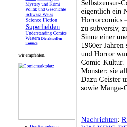
Selbstzensur-Co
Mystery und Krimi
Politik und Geschichte
eigentlich ein
Schwarz-Weiss
Horrorcomics –
Science Fiction
Superhelden
zu subversiv, z
Understanding Comics
Sinne einer un
Western
Die aktuellen
Comics
1960er-Jahren s
und Horror wur
wir empfehlen...
Comic-Kultur. 
Monster: sie al
Dazu Geister 
sowie Manga-G
Nachrichten
:
R
Der Sammler.eu