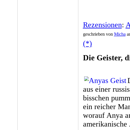
Rezensionen
:
A
geschrieben von
Micha
am
(*)
Die Geister, d
aus einer russi
bisschen pumme
ein reicher Man
worauf Anya an
amerikanische 