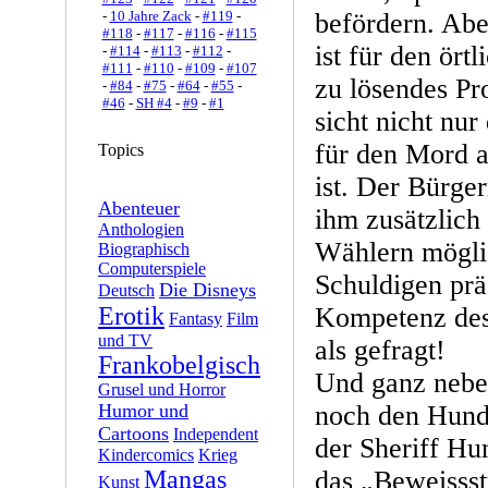
-
10 Jahre Zack
-
#119
-
befördern. Abe
#118
-
#117
-
#116
-
#115
ist für den ört
-
#114
-
#113
-
#112
-
#111
-
#110
-
#109
-
#107
zu lösendes Pr
-
#84
-
#75
-
#64
-
#55
-
#46
-
SH #4
-
#9
-
#1
sicht nicht nu
für den Mord a
Topics
ist. Der Bürge
Abenteuer
ihm zusätzlich 
Anthologien
Wählern möglic
Biographisch
Computerspiele
Schuldigen prä
Die Disneys
Deutsch
Erotik
Kompetenz des 
Fantasy
Film
und TV
als gefragt!
Frankobelgisch
Und ganz neben
Grusel und Horror
Humor und
noch den Hund
Cartoons
Independent
der Sheriff Hu
Kindercomics
Krieg
Mangas
das „Beweissst
Kunst