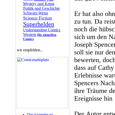
Mystery und Krimi
Politik und Geschichte
Er hat also oh
Schwarz-Weiss
Science Fiction
zu tun. Da rei
Superhelden
noch die hübsc
Understanding Comics
Western
Die aktuellen
sich um den Na
Comics
Joseph Spence
wir empfehlen...
soll sie nur de
bewerten, doch e
dass auf Cathy
Erlebnisse war
Spencers Nachl
ihre Träume de
Ereignisse hin
Der Autor entw
Der Sammler.eu