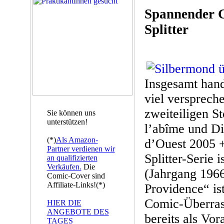
Spannender G
Splitter
Insgesamt hand
viel verspreche
zweiteiligen St
Sie können uns
unterstützen!
l’abîme und Di
(*)
Als Amazon-
d’Ouest 2005 +
Partner verdienen wir
Splitter-Serie 
an qualifizierten
Verkäufen.
Die
(Jahrgang 1966
Comic-Cover sind
Affiliate-Links!(*)
Providence“ ist
Comic-Überra
HIER DIE
ANGEBOTE DES
bereits als Vo
TAGES