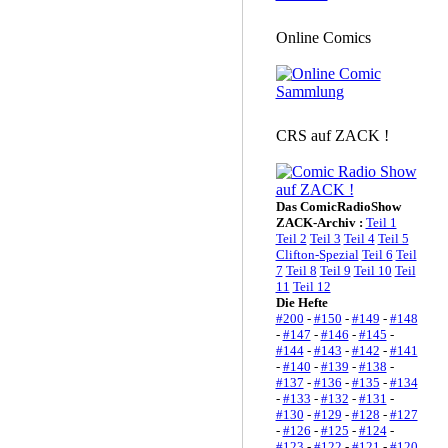
Online Comics
CRS auf ZACK !
Das ComicRadioShow
ZACK-Archiv :
Teil 1
Teil 2
Teil 3
Teil 4
Teil 5
Clifton-Spezial
Teil 6
Teil
7
Teil 8
Teil 9
Teil 10
Teil
11
Teil 12
Die Hefte
#200
-
#150
-
#149
-
#148
-
#147
-
#146
-
#145
-
#144
-
#143
-
#142
-
#141
-
#140
-
#139
-
#138
-
#137
-
#136
-
#135
-
#134
-
#133
-
#132
-
#131
-
#130
-
#129
-
#128
-
#127
-
#126
-
#125
-
#124
-
#123
-
#122
-
#121
-
#120