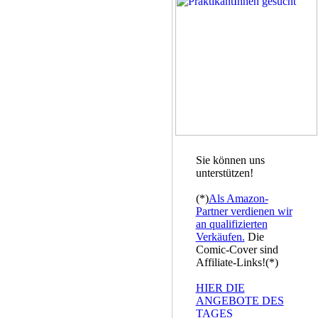
Sie können uns
unterstützen!
(*)
Als Amazon-
Partner verdienen wir
an qualifizierten
Verkäufen.
Die
Comic-Cover sind
Affiliate-Links!(*)
HIER DIE
ANGEBOTE DES
TAGES