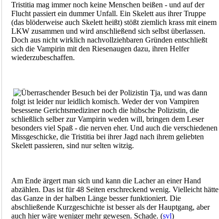
Tristitia mag immer noch keine Menschen beißen - und auf der
Flucht passiert ein dummer Unfall. Ein Skelett aus ihrer Truppe
(das blöderweise auch Skelett heißt) stößt ziemlich krass mit einem
LKW zusammen und wird anschließend sich selbst überlassen.
Doch aus nicht wirklich nachvollziehbaren Gründen entschließt
sich die Vampirin mit den Riesenaugen dazu, ihren Helfer
wiederzubeschaffen.
Tja, und was dann
folgt ist leider nur leidlich komisch. Weder der von Vampiren
besessene Gerichtsmediziner noch die hübsche Polizistin, die
schließlich selber zur Vampirin weden will, bringen dem Leser
besonders viel Spaß - die nerven eher. Und auch die verschiedenen
Missgeschicke, die Tristitia bei ihrer Jagd nach ihrem geliebten
Skelett passieren, sind nur selten witzig.
Am Ende ärgert man sich und kann die Lacher an einer Hand
abzählen. Das ist für 48 Seiten erschreckend wenig. Vielleicht hätte
das Ganze in der halben Länge besser funktioniert. Die
abschließende Kurzgeschichte ist besser als der Hauptgang, aber
auch hier wäre weniger mehr gewesen. Schade. (
svl
)