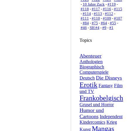
-
10 Jahre Zack
-
#119
-
#118
-
#117
-
#116
-
#115
-
#114
-
#113
-
#112
-
#111
-
#110
-
#109
-
#107
-
#84
-
#75
-
#64
-
#55
-
#46
-
SH #4
-
#9
-
#1
Topics
Abenteuer
Anthologien
Biographisch
Computerspiele
Die Disneys
Deutsch
Erotik
Fantasy
Film
und TV
Frankobelgisch
Grusel und Horror
Humor und
Cartoons
Independent
Kindercomics
Krieg
Mangas
Kunst