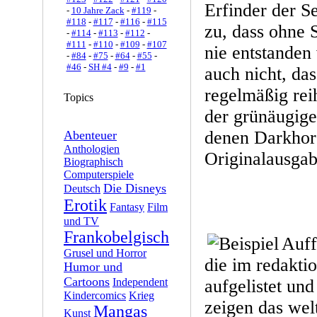
Erfinder der S
-
10 Jahre Zack
-
#119
-
#118
-
#117
-
#116
-
#115
zu, dass ohne S
-
#114
-
#113
-
#112
-
#111
-
#110
-
#109
-
#107
nie entstanden
-
#84
-
#75
-
#64
-
#55
-
#46
-
SH #4
-
#9
-
#1
auch nicht, da
regelmäßig re
Topics
der grünäugige
denen Darkhors
Abenteuer
Anthologien
Originalausgab
Biographisch
Computerspiele
Die Disneys
Deutsch
Erotik
Fantasy
Film
und TV
Frankobelgisch
Auff
Grusel und Horror
die im redaktio
Humor und
Cartoons
Independent
aufgelistet und
Kindercomics
Krieg
zeigen das wel
Mangas
Kunst