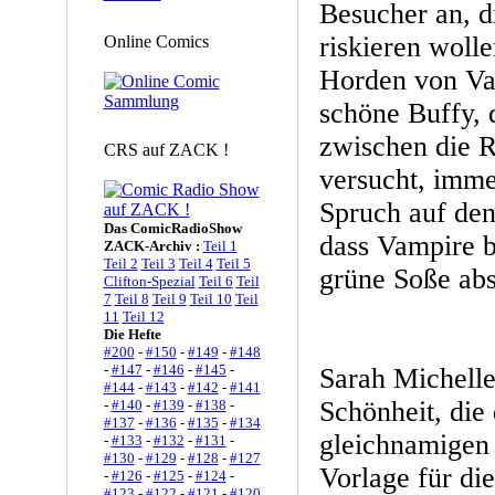
Besucher an, d
riskieren wolle
Online Comics
Horden von Va
schöne Buffy, 
zwischen die 
CRS auf ZACK !
versucht, imme
Spruch auf den
Das ComicRadioShow
dass Vampire b
ZACK-Archiv :
Teil 1
Teil 2
Teil 3
Teil 4
Teil 5
grüne Soße abs
Clifton-Spezial
Teil 6
Teil
7
Teil 8
Teil 9
Teil 10
Teil
11
Teil 12
Die Hefte
#200
-
#150
-
#149
-
#148
-
#147
-
#146
-
#145
-
Sarah Michelle
#144
-
#143
-
#142
-
#141
Schönheit, die 
-
#140
-
#139
-
#138
-
#137
-
#136
-
#135
-
#134
gleichnamigen 
-
#133
-
#132
-
#131
-
#130
-
#129
-
#128
-
#127
Vorlage für di
-
#126
-
#125
-
#124
-
#123
-
#122
-
#121
-
#120