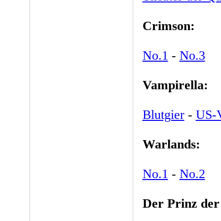
Crimson:
No.1
-
No.3
Vampirella:
Blutgier
-
US-
Warlands:
No.1
-
No.2
Der Prinz der