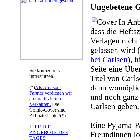
Ungebetene G
In Anb
dass die Hefts
Verlagen nich
gelassen wird 
bei Carlsen
), 
Seite eine Über
Sie können uns
unterstützen!
Titel von Carls
dann womöglich
(*)
Als Amazon-
Partner verdienen wir
und noch ganz 
an qualifizierten
Verkäufen.
Die
Carlsen geben. 
Comic-Cover sind
Affiliate-Links!(*)
Eine Pyjama-Pa
HIER DIE
ANGEBOTE DES
Freundinnen lo
TAGES