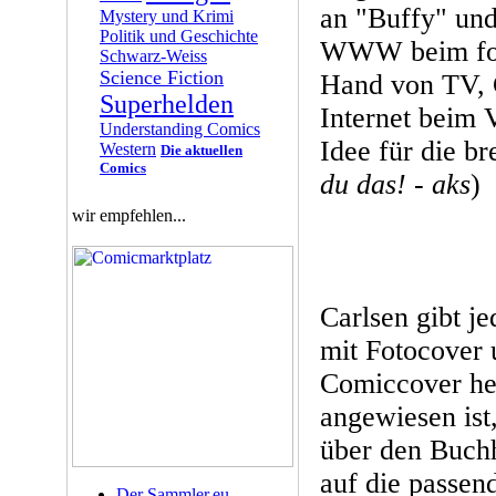
an "Buffy" und
Mystery und Krimi
Politik und Geschichte
WWW beim fort
Schwarz-Weiss
Science Fiction
Hand von TV, 
Superhelden
Internet beim 
Understanding Comics
Idee für die br
Western
Die aktuellen
Comics
du das! - aks
)
wir empfehlen...
Carlsen gibt j
mit Fotocover 
Comiccover her
angewiesen ist
über den Buchh
auf die passen
Der Sammler.eu