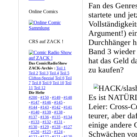
Fan des Genres
Online Comics
startete und jet
Vollständigkei
Argument!) ei
Durchhänger h
CRS auf ZACK !
Band 3 wieder
hat das Geld d
Das ComicRadioShow
zu kaufen?
ZACK-Archiv :
Teil 1
Teil 2
Teil 3
Teil 4
Teil 5
Clifton-Spezial
Teil 6
Teil
7
Teil 8
Teil 9
Teil 10
Teil
11
Teil 12
Die Hefte
Es ist NATÜRL
#200
-
#150
-
#149
-
#148
-
#147
-
#146
-
#145
-
Leier: Cross-C
#144
-
#143
-
#142
-
#141
-
#140
-
#139
-
#138
-
teurer, aber da
#137
-
#136
-
#135
-
#134
-
#133
-
#132
-
#131
-
einige andere
#130
-
#129
-
#128
-
#127
-
#126
-
#125
-
#124
-
Schwächen vom
#123
-
#122
-
#121
-
#120