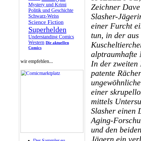
Mystery und Krimi
Zeichner Dave
Politik und Geschichte
Slasher-Jägeri
Schwarz-Weiss
Science Fiction
einer Furcht e
Superhelden
tun, in der au
Understanding Comics
Western
Die aktuellen
Kuscheltierche
Comics
alptraumhafte 
wir empfehlen...
In der zweiten
patente Rächer
ungewöhnlicher
einer skrupell
mittels Unters
Slasher einen 
Aging-Forschun
und den beiden 
Jägern ein ver
Der Sammler.eu