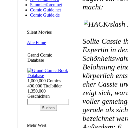
Sammlerforen.net
macht:
Comic Guide.net
Comic Guide.de
Silent Movies
Sollte Cassie i
Alle Filme
Expertin in de
Grand Comic
Schönheitswahns
Database
Belohnung eine
körperlich ent
1,000,000 Comics
eher Cassie u
490,000 Titelbilder
1,350,000
zeigt sich, wa
Geschichten
voller gemeing
gerade als sich
bezeichnet wer
Mehr Wert
Außerdem: 6 „T