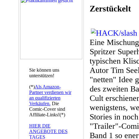
Zerstückelt
Eine Mischung
Spritzer Super
typischen Klis
Autor Tim See
Sie können uns
unterstützen!
"netten" Idee g
(*)
Als Amazon-
des zweiten Ba
Partner verdienen wir
Cult erschienen
an qualifizierten
Verkäufen.
Die
wenigstens, we
Comic-Cover sind
Affiliate-Links!(*)
Stories in noch
"Trailer"-Com
HIER DIE
ANGEBOTE DES
Band 1 so ener
TAGES