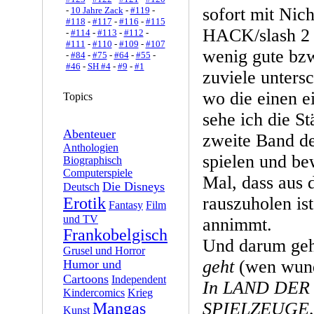
sofort mit Nich
-
10 Jahre Zack
-
#119
-
#118
-
#117
-
#116
-
#115
HACK/slash 2 h
-
#114
-
#113
-
#112
-
#111
-
#110
-
#109
-
#107
wenig gute bzw
-
#84
-
#75
-
#64
-
#55
-
#46
-
SH #4
-
#9
-
#1
zuviele unters
wo die einen e
Topics
sehe ich die S
Abenteuer
zweite Band d
Anthologien
spielen und be
Biographisch
Computerspiele
Mal, dass aus
Die Disneys
Deutsch
rauszuholen is
Erotik
Fantasy
Film
und TV
annimmt.
Frankobelgisch
Und darum geh
Grusel und Horror
geht
(wen wund
Humor und
Cartoons
Independent
In LAND DE
Kindercomics
Krieg
SPIELZEUGE, 
Mangas
Kunst