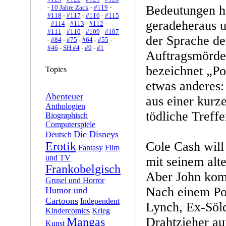
Bedeutungen ha
-
10 Jahre Zack
-
#119
-
#118
-
#117
-
#116
-
#115
geradeheraus u
-
#114
-
#113
-
#112
-
#111
-
#110
-
#109
-
#107
der Sprache de
-
#84
-
#75
-
#64
-
#55
-
#46
-
SH #4
-
#9
-
#1
Auftragsmörde
bezeichnet „Po
Topics
etwas anderes
Abenteuer
aus einer kurze
Anthologien
tödliche Treff
Biographisch
Computerspiele
Die Disneys
Deutsch
Cole Cash will 
Erotik
Fantasy
Film
und TV
mit seinem al
Frankobelgisch
Aber John komm
Grusel und Horror
Nach einem Poi
Humor und
Cartoons
Independent
Lynch, Ex-Söld
Kindercomics
Krieg
Drahtzieher au
Mangas
Kunst