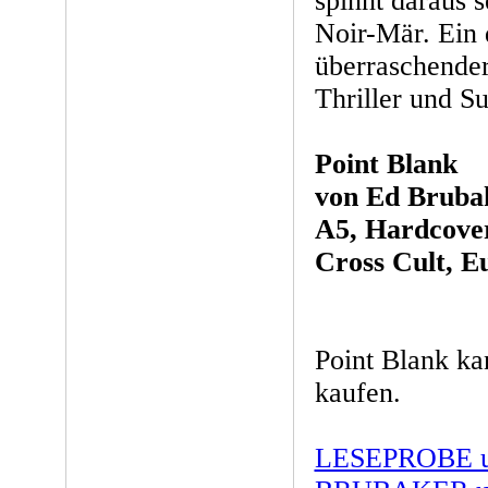
spinnt daraus 
Noir-Mär. Ein 
überraschende
Thriller und S
Point Blank
von Ed Bruba
A5, Hardcover,
Cross Cult, E
Point Blank k
kaufen.
LESEPROBE un