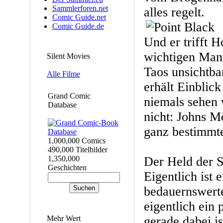
Sammlerforen.net
alles regelt.
Comic Guide.net
Comic Guide.de
Und er trifft H
wichtigen Man
Silent Movies
Taos unsichtba
Alle Filme
erhält Einblick
Grand Comic
niemals sehen w
Database
nicht: Johns M
ganz bestimm
1,000,000 Comics
490,000 Titelbilder
1,350,000
Der Held der S
Geschichten
Eigentlich ist e
bedauernswerte
eigentlich ein
Mehr Wert
gerade dabei is