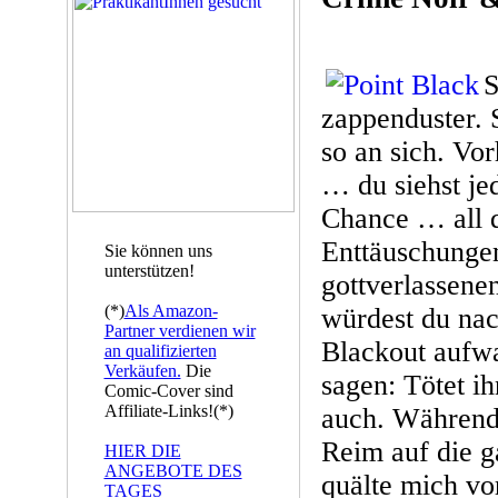
S
zappenduster. 
so an sich. Vor
… du siehst jed
Chance … all d
Enttäuschunge
Sie können uns
unterstützen!
gottverlassene
(*)
Als Amazon-
würdest du na
Partner verdienen wir
Blackout aufw
an qualifizierten
Verkäufen.
Die
sagen: Tötet ih
Comic-Cover sind
Affiliate-Links!(*)
auch. Während 
Reim auf die 
HIER DIE
ANGEBOTE DES
quälte mich vo
TAGES