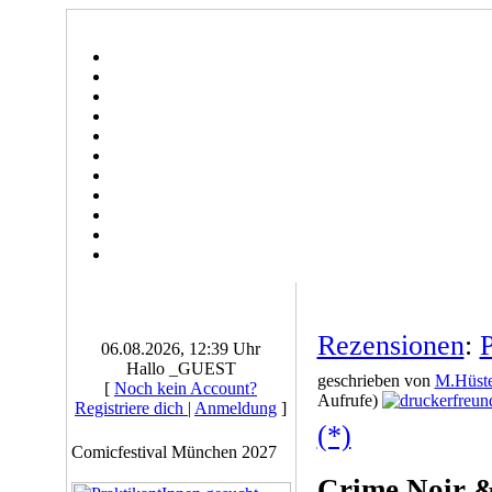
Rezensionen
:
P
06.08.2026, 12:39 Uhr
Hallo _GUEST
geschrieben von
M.Hüste
[
Noch kein Account?
Aufrufe)
Registriere dich
|
Anmeldung
]
(*)
Comicfestival München 2027
Crime Noir &