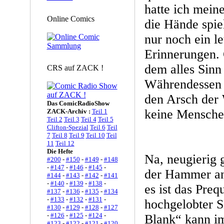
hatte ich mein
Online Comics
die Hände spie
nur noch ein l
Erinnerungen. 
dem alles Sinn
CRS auf ZACK !
Währendessen 
den Arsch der 
Das ComicRadioShow
keine Mensche
ZACK-Archiv :
Teil 1
Teil 2
Teil 3
Teil 4
Teil 5
Clifton-Spezial
Teil 6
Teil
7
Teil 8
Teil 9
Teil 10
Teil
11
Teil 12
Die Hefte
Na, neugierig 
#200
-
#150
-
#149
-
#148
-
#147
-
#146
-
#145
-
der Hammer an
#144
-
#143
-
#142
-
#141
-
#140
-
#139
-
#138
-
es ist das Pre
#137
-
#136
-
#135
-
#134
-
#133
-
#132
-
#131
-
hochgelobter 
#130
-
#129
-
#128
-
#127
-
#126
-
#125
-
#124
-
Blank“ kann i
#123
-
#122
-
#121
-
#120