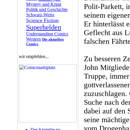
Mystery und Krimi
Polit-Parkett, 
Politik und Geschichte
seinem eigenen 
Schwarz-Weiss
Science Fiction
Er hinterlässt 
Superhelden
Geflecht aus 
Understanding Comics
Western
Die aktuellen
falschen Fährt
Comics
wir empfehlen...
Zu besseren Ze
John Mitgliede
Truppe, immer 
gottverlassenen
zuzuschlagen. 
Suche nach de
dabei auf den 
seine mächtige
vom Drogenhand
Der Sammler.eu