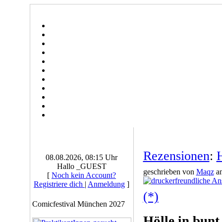
Rezensionen
:
H
08.08.2026, 08:15 Uhr
Hallo _GUEST
geschrieben von
Maqz
am
[
Noch kein Account?
Registriere dich
|
Anmeldung
]
(*)
Comicfestival München 2027
Hölle in bunt