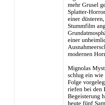
mehr Grusel gen
Splatter-Horro
einer düsteren
Stummfilm ang
Grundatmosph
einer unheimli
Ausnahmeersch
modernen Horr
Mignolas Myst
schlug ein wie
Folge vorgel
riefen bei den
Begeisterung h
heute fünf Sam