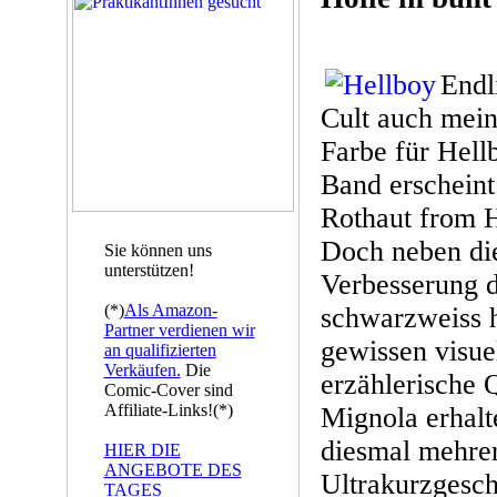
Endl
Cult auch mei
Farbe für Hell
Band erscheint
Rothaut from H
Doch neben die
Sie können uns
unterstützen!
Verbesserung de
(*)
Als Amazon-
schwarzweiss h
Partner verdienen wir
gewissen visuel
an qualifizierten
Verkäufen.
Die
erzählerische 
Comic-Cover sind
Affiliate-Links!(*)
Mignola erhalt
diesmal mehre
HIER DIE
ANGEBOTE DES
Ultrakurzgesch
TAGES