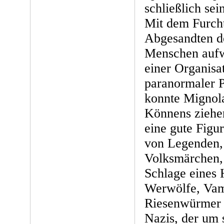
schließlich s
Mit dem Furch
Abgesandten de
Menschen aufw
einer Organis
paranormaler P
konnte Mignola
Könnens ziehe
eine gute Figu
von Legenden,
Volksmärchen,
Schlage eines 
Werwölfe, Vam
Riesenwürmer 
Nazis, der um 