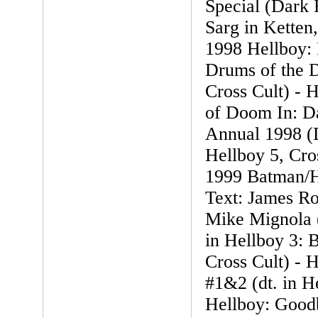
Special (Dark H
Sarg in Ketten,
1998 Hellboy: 
Drums of the D
Cross Cult) - 
of Doom In: D
Annual 1998 (D
Hellboy 5, Cro
1999 Batman/H
Text: James R
Mike Mignola 
in Hellboy 3: 
Cross Cult) - H
#1&2 (dt. in He
Hellboy: Goodb