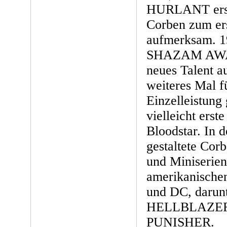
HURLANT ersc
Corben zum ers
aufmerksam. 1
SHAZAM AWAR
neues Talent a
weiteres Mal f
Einzelleistung 
vielleicht erst
Bloodstar. In d
gestaltete Corb
und Miniserien
amerikanische
und DC, darun
HELLBLAZER
PUNISHER.