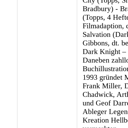
City (Topps, S
Bradbury) - Br
(Topps, 4 Heft
Filmadaption, d
Salvation (Dar
Gibbons, dt. be
Dark Knight –
Daneben zahll
Buchillustratio
1993 gründet 
Frank Miller, 
Chadwick, Art
und Geof Darr
Ableger Legen
Kreation Hell