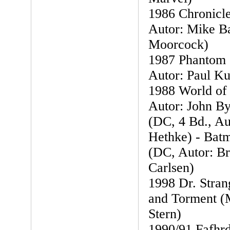
1986 Chronicle
Autor: Mike B
Moorcock)
1987 Phantom 
Autor: Paul K
1988 World of
Autor: John B
(DC, 4 Bd., Aut
Hethke) - Bat
(DC, Autor: Br
Carlsen)
1998 Dr. Stra
and Torment (
Stern)
1990/91 Fafhr