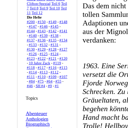
Clifton-Spezial
Teil 6
Teil
Das dem nicht 
7
Teil 8
Teil 9
Teil 10
Teil
tollen Sammlu
11
Teil 12
Die Hefte
Adaptionen un
#200
-
#150
-
#149
-
#148
-
#147
-
#146
-
#145
-
aus der Mignol
#144
-
#143
-
#142
-
#141
-
#140
-
#139
-
#138
-
verdanken:
#137
-
#136
-
#135
-
#134
-
#133
-
#132
-
#131
-
#130
-
#129
-
#128
-
#127
-
#126
-
#125
-
#124
-
#123
-
#122
-
#121
-
#120
-
10 Jahre Zack
-
#119
-
1963. Eine Se
#118
-
#117
-
#116
-
#115
-
#114
-
#113
-
#112
-
versetzt die Or
#111
-
#110
-
#109
-
#107
Fjorde Norweg
-
#84
-
#75
-
#64
-
#55
-
#46
-
SH #4
-
#9
-
#1
Schrecken. Zu 
Topics
Gräueltaten, a
begehen könnte
Abenteuer
Hand macht ba
Anthologien
Biographisch
Trolle! Hellboy