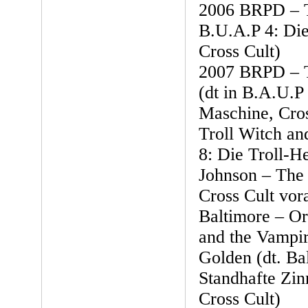
2006 BRPD – T
B.U.A.P 4: Di
Cross Cult)
2007 BRPD – T
(dt in B.A.U.P 
Maschine, Cros
Troll Witch and
8: Die Troll-H
Johnson – The 
Cross Cult vora
Baltimore – Or 
and the Vampir
Golden (dt. Ba
Standhafte Zin
Cross Cult)