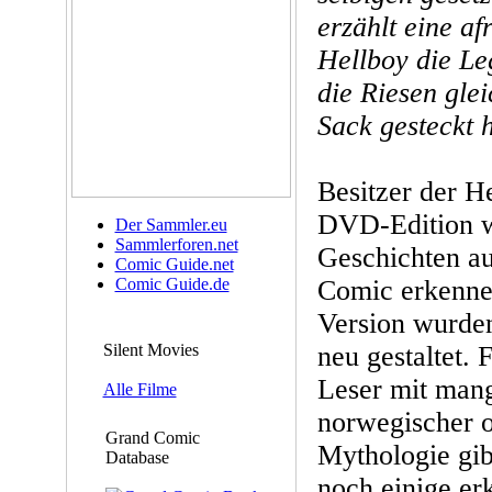
erzählt eine a
Hellboy die L
die Riesen gle
Sack gesteckt h
Besitzer der H
DVD-Edition w
Der Sammler.eu
Sammlerforen.net
Geschichten au
Comic Guide.net
Comic Guide.de
Comic erkennen
Version wurden
Silent Movies
neu gestaltet.
Leser mit mang
Alle Filme
norwegischer o
Grand Comic
Mythologie gib
Database
noch einige er