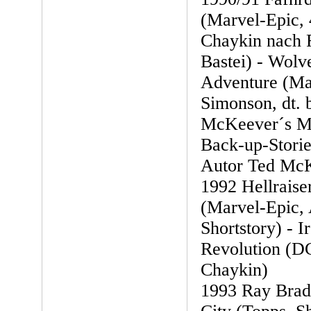
(Marvel-Epic, 
Chaykin nach Fr
Bastei) - Wolv
Adventure (Mar
Simonson, dt. b
McKeever´s Me
Back-up-Storie
Autor Ted Mc
1992 Hellraise
(Marvel-Epic, 
Shortstory) - I
Revolution (D
Chaykin)
1993 Ray Brad