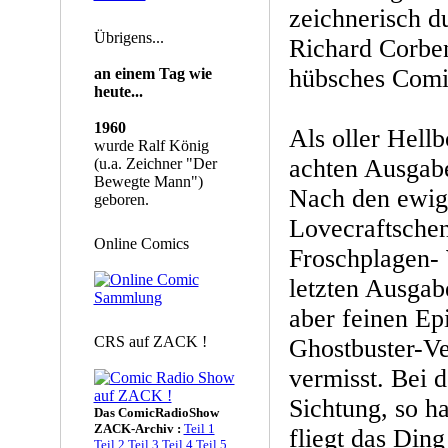
zeichnerisch d
Übrigens...
Richard Corben 
hübsches Comi
an einem Tag wie
heute...
1960
Als oller Hellb
wurde Ralf König
achten Ausgab
(u.a. Zeichner "Der
Bewegte Mann")
Nach den ewig 
geboren.
Lovecraftsche
Online Comics
Froschplagen-
letzten Ausgabe
aber feinen Ep
CRS auf ZACK !
Ghostbuster-Ve
vermisst. Bei 
Sichtung, so h
Das ComicRadioShow
ZACK-Archiv :
Teil 1
fliegt das Ding
Teil 2
Teil 3
Teil 4
Teil 5