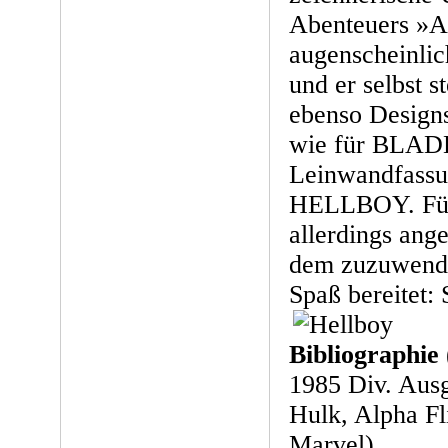
Abenteuers »At
augenscheinlic
und er selbst s
ebenso Designs
wie für BLADE
Leinwandfassu
HELLBOY. Für
allerdings ang
dem zuzuwende
Spaß bereitet:
Bibliographie
1985 Div. Ausg
Hulk, Alpha Fl
Marvel)