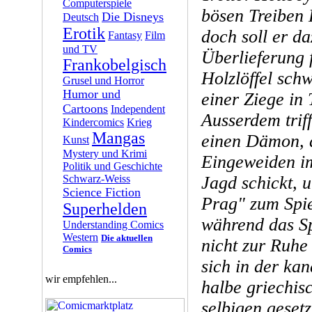
Computerspiele
bösen Treiben 
Die Disneys
Deutsch
Erotik
doch soll er da
Fantasy
Film
und TV
Überlieferung 
Frankobelgisch
Holzlöffel sch
Grusel und Horror
Humor und
einer Ziege in
Cartoons
Independent
Ausserdem trif
Kindercomics
Krieg
Mangas
einen Dämon, 
Kunst
Mystery und Krimi
Eingeweiden im
Politik und Geschichte
Schwarz-Weiss
Jagd schickt, 
Science Fiction
Prag" zum Spie
Superhelden
während das S
Understanding Comics
Western
Die aktuellen
nicht zur Ruhe
Comics
sich in der ka
wir empfehlen...
halbe griechis
selbigen gesetz