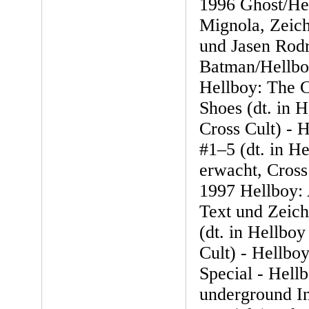
1996 Ghost/He
Mignola, Zeich
und Jasen Rodr
Batman/Hellboy
Hellboy: The C
Shoes (dt. in H
Cross Cult) - 
#1–5 (dt. in He
erwacht, Cross
1997 Hellboy:
Text und Zeic
(dt. in Hellboy
Cult) - Hellbo
Special - Hell
underground In