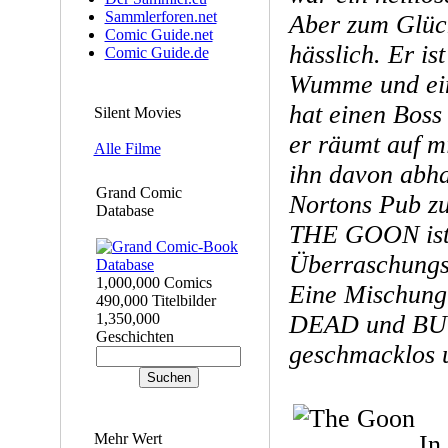
Sammlerforen.net
Aber zum Glück
Comic Guide.net
hässlich. Er ist
Comic Guide.de
Wumme und ein
hat einen Bos
Silent Movies
er räumt auf m
Alle Filme
ihn davon abhal
Grand Comic
Nortons Pub zu
Database
THE GOON ist
Überraschungsh
1,000,000 Comics
Eine Mischun
490,000 Titelbilder
1,350,000
DEAD und BUG
Geschichten
geschmacklos 
Mehr Wert
In