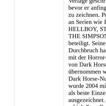
Verlage geschr
bevor er anfin
zu zeichnen. P
an Serien wi
HELLBOY, S
THE SIMPSON
beteiligt. Sei
Durchbruch hat
mit der Horro
von Dark Hors
übernommen wur
Dark Horse-
wurde 2004 
als beste Einze
ausgezeichnet.