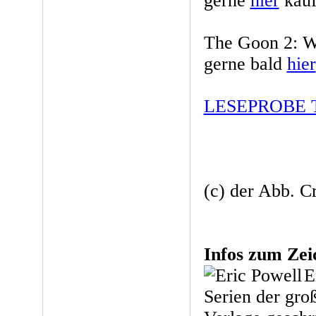
gerne
hier
kauf
The Goon 2: W
gerne bald
hier
LESEPROBE T
(c) der Abb. C
Infos zum Z
E
Serien der gro