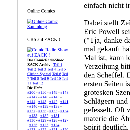
einfach nicht i
Online Comics
Dabei stellt Z
Eric Powell se
("Tja, danke d
CRS auf ZACK !
mal gekauft ha
Mal ist, kann 
Das ComicRadioShow
Verzeihung bitt
ZACK-Archiv :
Teil 1
Teil 2
Teil 3
Teil 4
Teil 5
den Scheffel. 
Clifton-Spezial
Teil 6
Teil
7
Teil 8
Teil 9
Teil 10
Teil
ersten Seiten 
11
Teil 12
Die Hefte
grotesken Szen
#200
-
#150
-
#149
-
#148
-
#147
-
#146
-
#145
-
Schlägern und
#144
-
#143
-
#142
-
#141
-
#140
-
#139
-
#138
-
gefesselt. Oft
#137
-
#136
-
#135
-
#134
-
#133
-
#132
-
#131
-
materie die Äh
#130
-
#129
-
#128
-
#127
-
#126
-
#125
-
#124
-
Spirit deutlic
#123
-
#122
-
#121
-
#120