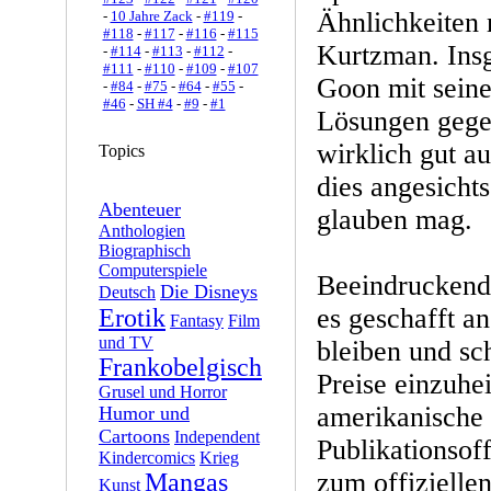
Ähnlichkeiten
-
10 Jahre Zack
-
#119
-
#118
-
#117
-
#116
-
#115
Kurtzman. Insg
-
#114
-
#113
-
#112
-
#111
-
#110
-
#109
-
#107
Goon mit sein
-
#84
-
#75
-
#64
-
#55
-
#46
-
SH #4
-
#9
-
#1
Lösungen gege
wirklich gut a
Topics
dies angesicht
Abenteuer
glauben mag.
Anthologien
Biographisch
Computerspiele
Beeindruckend
Die Disneys
Deutsch
es geschafft an
Erotik
Fantasy
Film
und TV
bleiben und sc
Frankobelgisch
Preise einzuhe
Grusel und Horror
amerikanische
Humor und
Cartoons
Independent
Publikationsof
Kindercomics
Krieg
zum offiziellen
Mangas
Kunst