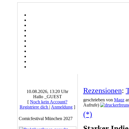
Rezensionen
:
10.08.2026, 13:20 Uhr
Hallo _GUEST
geschrieben von
Maqz
am
[
Noch kein Account?
Aufrufe)
Registriere dich
|
Anmeldung
]
(*)
Comicfestival München 2027
Starker Indi