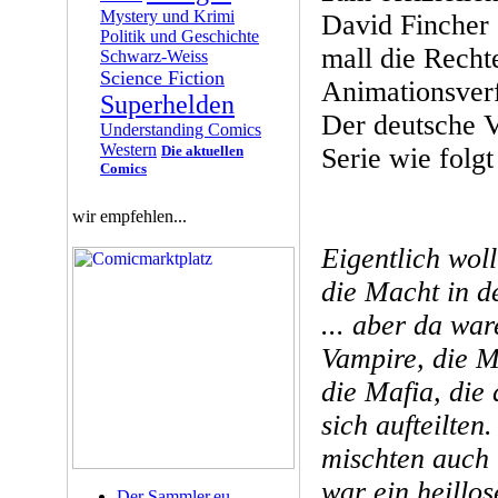
Mystery und Krimi
David Fincher 
Politik und Geschichte
mall die Recht
Schwarz-Weiss
Science Fiction
Animationsverf
Superhelden
Der deutsche V
Understanding Comics
Western
Die aktuellen
Serie wie folgt
Comics
wir empfehlen...
Eigentlich wol
die Macht in de
... aber da wa
Vampire, die M
die Mafia, die
sich aufteilte
mischten auch 
war ein heillo
Der Sammler.eu