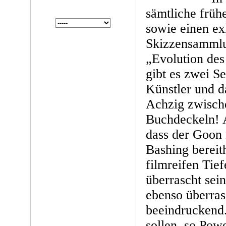
sämtliche früh
sowie einen ex
Skizzensamml
„Evolution des
gibt es zwei S
Künstler und da
Achzig zwisch
Buchdeckeln! A
dass der Goon
Bashing bereit
filmreifen Tie
überrascht sein
ebenso überras
beeindruckend
sollen, so Powe