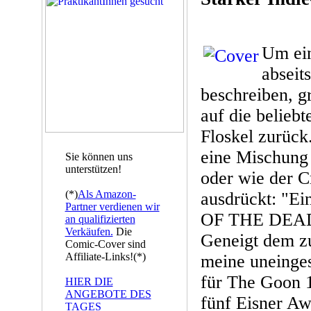
Um ein
abseit
beschreiben, g
auf die beliebt
Floskel zurück
eine Mischung
Sie können uns
unterstützen!
oder wie der C
(*)
Als Amazon-
ausdrückt: "E
Partner verdienen wir
OF THE DEA
an qualifizierten
Verkäufen.
Die
Geneigt dem z
Comic-Cover sind
Affiliate-Links!(*)
meine uneinge
für The Goon 
HIER DIE
ANGEBOTE DES
fünf Eisner A
TAGES