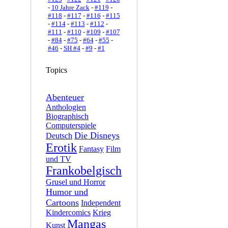
-
10 Jahre Zack
-
#119
-
#118
-
#117
-
#116
-
#115
-
#114
-
#113
-
#112
-
#111
-
#110
-
#109
-
#107
-
#84
-
#75
-
#64
-
#55
-
#46
-
SH #4
-
#9
-
#1
Topics
Abenteuer
Anthologien
Biographisch
Computerspiele
Die Disneys
Deutsch
Erotik
Fantasy
Film
und TV
Frankobelgisch
Grusel und Horror
Humor und
Cartoons
Independent
Kindercomics
Krieg
Mangas
Kunst