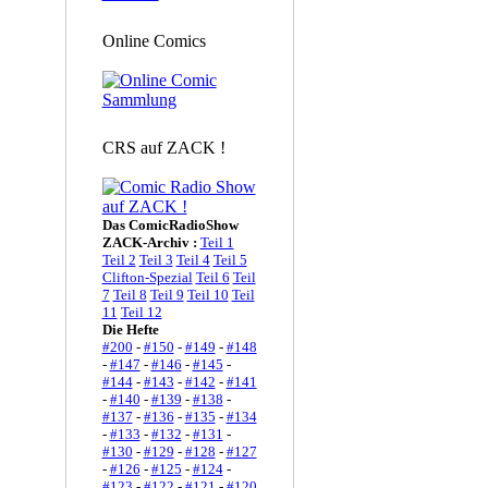
Online Comics
CRS auf ZACK !
Das ComicRadioShow
ZACK-Archiv :
Teil 1
Teil 2
Teil 3
Teil 4
Teil 5
Clifton-Spezial
Teil 6
Teil
7
Teil 8
Teil 9
Teil 10
Teil
11
Teil 12
Die Hefte
#200
-
#150
-
#149
-
#148
-
#147
-
#146
-
#145
-
#144
-
#143
-
#142
-
#141
-
#140
-
#139
-
#138
-
#137
-
#136
-
#135
-
#134
-
#133
-
#132
-
#131
-
#130
-
#129
-
#128
-
#127
-
#126
-
#125
-
#124
-
#123
-
#122
-
#121
-
#120