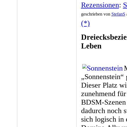
Rezensionen
:
S
geschrieben von
StefanS
(*)
Dreiecksbezi
Leben
M
„Sonnenstein“ g
Dieser Platz wi
zunehmend für 
BDSM-Szenen v
dadurch noch st
sich logisch in