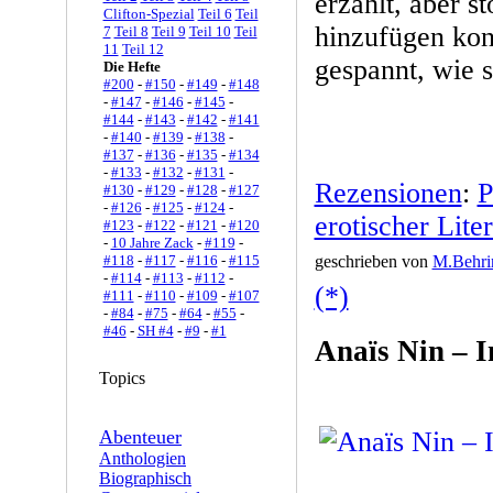
erzählt, aber 
Clifton-Spezial
Teil 6
Teil
hinzufügen kon
7
Teil 8
Teil 9
Teil 10
Teil
11
Teil 12
gespannt, wie 
Die Hefte
#200
-
#150
-
#149
-
#148
-
#147
-
#146
-
#145
-
#144
-
#143
-
#142
-
#141
-
#140
-
#139
-
#138
-
#137
-
#136
-
#135
-
#134
-
#133
-
#132
-
#131
-
Rezensionen
:
P
#130
-
#129
-
#128
-
#127
-
#126
-
#125
-
#124
-
erotischer Liter
#123
-
#122
-
#121
-
#120
-
10 Jahre Zack
-
#119
-
#118
-
#117
-
#116
-
#115
geschrieben von
M.Behri
-
#114
-
#113
-
#112
-
(*)
#111
-
#110
-
#109
-
#107
-
#84
-
#75
-
#64
-
#55
-
#46
-
SH #4
-
#9
-
#1
Anaïs Nin – 
Topics
Abenteuer
Anthologien
Biographisch