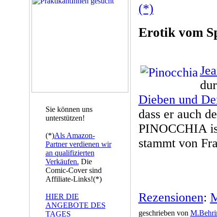
(*)
Erotik vom Sp
Jea
du
Dieben und De
Sie können uns
dass er auch d
unterstützen!
PINOCCHIA ist
(*)
Als Amazon-
stammt von Fra
Partner verdienen wir
an qualifizierten
Verkäufen.
Die
Comic-Cover sind
Affiliate-Links!(*)
Rezensionen
:
M
HIER DIE
ANGEBOTE DES
geschrieben von
M.Behri
TAGES