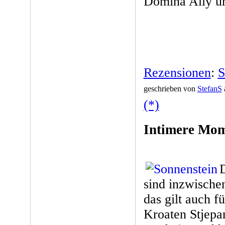
Domina Ally un
Rezensionen
:
S
geschrieben von
StefanS
(*)
Intimere Mom
sind inzwischen
das gilt auch f
Kroaten Stjepa