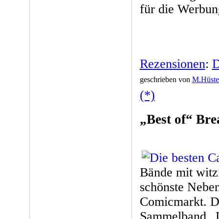
für die Werbun
Rezensionen
:
D
geschrieben von
M.Hüste
(*)
„Best of“ Bre
Bände mit witz
schönste Neben
Comicmarkt. Da 
Sammelband „D