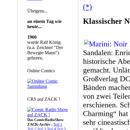
(*)
Übrigens...
Klassischer N
an einem Tag wie
heute...
1960
wurde Ralf König
(u.a. Zeichner "Der
Sandalen: Enri
Bewegte Mann")
geboren.
historische Abe
gemacht. Unlän
Online Comics
Großverlag DC
Bänden machen.
von zwei Teile
CRS auf ZACK !
erschienen. Sc
Charming“ hat 
Das ComicRadioShow
sehr cineastis
ZACK-Archiv :
Teil 1
Teil 2
Teil 3
Teil 4
Teil 5