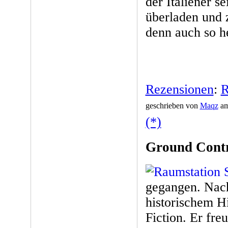
der Italiener 
überladen und z
denn auch so he
Rezensionen
:
R
geschrieben von
Maqz
am
(*)
Ground Contr
gegangen. Nac
historischem H
Fiction. Er fre