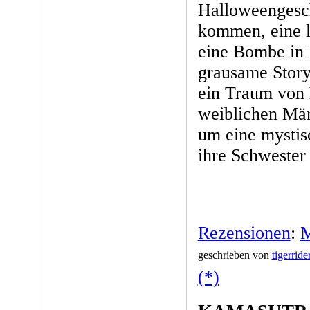
Halloweengesch
kommen, eine l
eine Bombe in 
grausame Story
ein Traum von
weiblichen Mär
um eine mystis
ihre Schwester r
Rezensionen
:
M
geschrieben von
tigerride
(*)