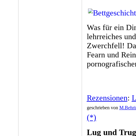
Was für ein Di
lehrreiches un
Zwerchfell! Da
Fearn und Reinh
pornografische
Rezensionen
:
L
geschrieben von
M.Behri
(*)
Lug und Trug