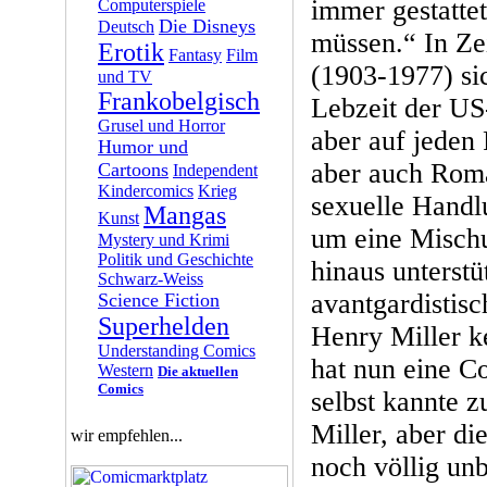
immer gestatte
Computerspiele
Die Disneys
Deutsch
müssen.“ In Zei
Erotik
Fantasy
Film
(1903-1977) sic
und TV
Frankobelgisch
Lebzeit der US-
Grusel und Horror
aber auf jeden 
Humor und
aber auch Roma
Cartoons
Independent
Kindercomics
Krieg
sexuelle Handlu
Mangas
Kunst
um eine Mischu
Mystery und Krimi
Politik und Geschichte
hinaus unterst
Schwarz-Weiss
avantgardistisc
Science Fiction
Superhelden
Henry Miller k
Understanding Comics
hat nun eine C
Western
Die aktuellen
Comics
selbst kannte 
Miller, aber d
wir empfehlen...
noch völlig un