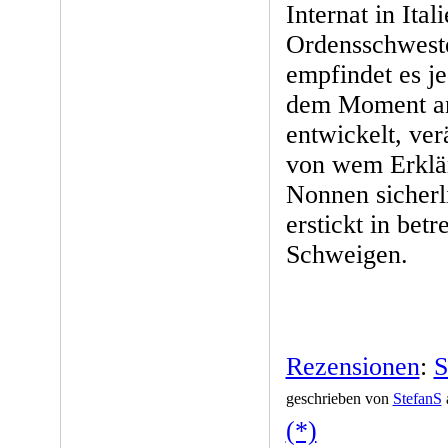
Internat in Ital
Ordensschwester
empfindet es je
dem Moment an, 
entwickelt, ve
von wem Erklär
Nonnen sicherl
erstickt in be
Schweigen.
Rezensionen
:
S
geschrieben von
StefanS
(*)