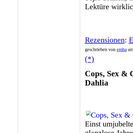
Lektüre wirkli
Rezensionen
:
E
geschrieben von
emha
am
(*)
Cops, Sex & 
Dahlia
Einst umjubelte
glanzlose Jahr