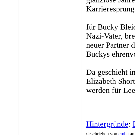
Karrieresprung
für Bucky Blei
Nazi-Vater, br
neuer Partner d
Buckys ehrenvo
Da geschieht i
Elizabeth Shor
werden für Lee
Hintergründe
:
geschrieben von
emha
am 