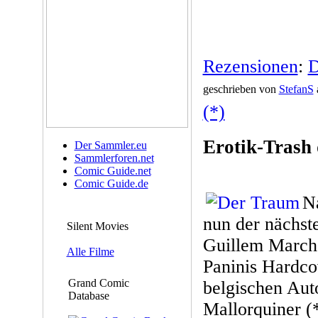
Rezensionen
:
D
geschrieben von
StefanS
(*)
Erotik-Trash 
Der Sammler.eu
Sammlerforen.net
Comic Guide.net
Comic Guide.de
N
nun der nächst
Silent Movies
Guillem March
Alle Filme
Paninis Hardc
Grand Comic
belgischen Aut
Database
Mallorquiner (