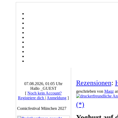
Rezensionen
:
H
07.08.2026, 01:05 Uhr
Hallo _GUEST
geschrieben von
Maqz
am
[
Noch kein Account?
Registriere dich
|
Anmeldung
]
(*)
Comicfestival München 2027
Yoghurt auf d