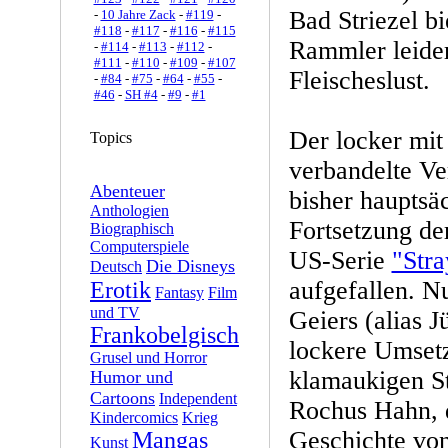
Bad Striezel b
-
10 Jahre Zack
-
#119
-
#118
-
#117
-
#116
-
#115
Rammler leider
-
#114
-
#113
-
#112
-
#111
-
#110
-
#109
-
#107
Fleischeslust.
-
#84
-
#75
-
#64
-
#55
-
#46
-
SH #4
-
#9
-
#1
Der locker mi
Topics
verbandelte V
Abenteuer
bisher hauptsä
Anthologien
Fortsetzung de
Biographisch
Computerspiele
US-Serie
"Stra
Die Disneys
Deutsch
aufgefallen. Nu
Erotik
Fantasy
Film
und TV
Geiers (alias J
Frankobelgisch
lockere Umsetz
Grusel und Horror
klamaukigen St
Humor und
Cartoons
Independent
Rochus Hahn, d
Kindercomics
Krieg
Geschichte von
Mangas
Kunst