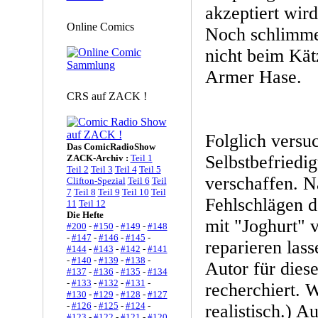
akzeptiert wird
Online Comics
Noch schlimmer
nicht beim Kät
Armer Hase.
CRS auf ZACK !
Folglich versu
Das ComicRadioShow
Selbstbefriedi
ZACK-Archiv :
Teil 1
Teil 2
Teil 3
Teil 4
Teil 5
verschaffen. N
Clifton-Spezial
Teil 6
Teil
7
Teil 8
Teil 9
Teil 10
Teil
Fehlschlägen d
11
Teil 12
Die Hefte
mit "Joghurt" 
#200
-
#150
-
#149
-
#148
-
#147
-
#146
-
#145
-
reparieren las
#144
-
#143
-
#142
-
#141
-
#140
-
#139
-
#138
-
Autor für dies
#137
-
#136
-
#135
-
#134
-
#133
-
#132
-
#131
-
recherchiert. W
#130
-
#129
-
#128
-
#127
-
#126
-
#125
-
#124
-
realistisch.) A
#123
-
#122
-
#121
-
#120