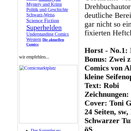
Mystery und Krimi
Drehbuchautor 
Politik und Geschichte
deutliche Bere
Schwarz-Weiss
Science Fiction
gar nicht so ei
Superhelden
fixierten Heftc
Understanding Comics
Western
Die aktuellen
Comics
Horst - No.1:
wir empfehlen...
Bonus: Zwei z
Comics von A
kleine Seifeno
Text: Robi
Zeichnungen:
Cover: Toni G
24 Seiten, sw,
Schwarzer Tur
öS
Der Sammler.eu