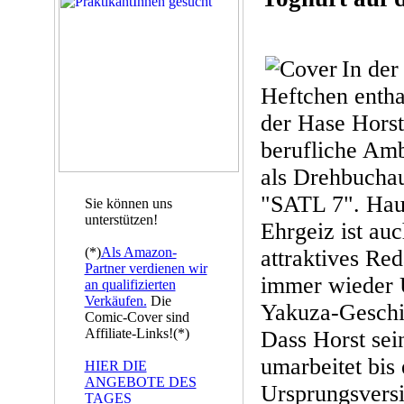
In der
Heftchen entha
der Hase Horst
berufliche Amb
als Drehbucha
"SATL 7". Haup
Sie können uns
unterstützen!
Ehrgeiz ist auc
(*)
Als Amazon-
attraktives Re
Partner verdienen wir
immer wieder 
an qualifizierten
Verkäufen.
Die
Yakuza-Geschic
Comic-Cover sind
Affiliate-Links!(*)
Dass Horst sei
umarbeitet bis 
HIER DIE
ANGEBOTE DES
Ursprungsversio
TAGES