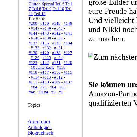
große Bilder u
Clifton-Spezial
Teil 6
Teil
7
Teil 8
Teil 9
Teil 10
Teil
eure Freude ha
11
Teil 12
Und vielleicht
Die Hefte
#200
-
#150
-
#149
-
#148
und Nikki noc
-
#147
-
#146
-
#145
-
#144
-
#143
-
#142
-
#141
zu machen.
-
#140
-
#139
-
#138
-
#137
-
#136
-
#135
-
#134
-
#133
-
#132
-
#131
-
#130
-
#129
-
#128
-
#127
-
#126
-
#125
-
#124
-
#123
-
#122
-
#121
-
#120
-
10 Jahre Zack
-
#119
-
#118
-
#117
-
#116
-
#115
-
#114
-
#113
-
#112
-
#111
-
#110
-
#109
-
#107
Sie können un
-
#84
-
#75
-
#64
-
#55
-
Amazon-Partne
#46
-
SH #4
-
#9
-
#1
qualifizierten 
Topics
Abenteuer
Anthologien
Biographisch