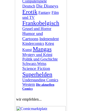
Computerspiele
Die Disneys
Deutsch
Erotik
Fantasy
Film
und TV
Frankobelgisch
Grusel und Horror
Humor und
Cartoons
Independent
Kindercomics
Krieg
Mangas
Kunst
Mystery und Krimi
Politik und Geschichte
Schwarz-Weiss
Science Fiction
Superhelden
Understanding Comics
Western
Die aktuellen
Comics
wir empfehlen...