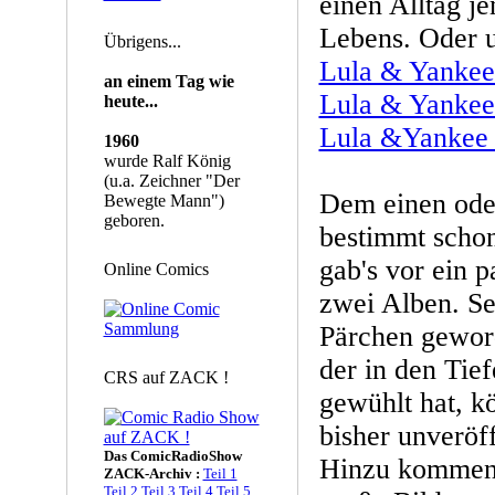
einen Alltag je
Lebens. Oder 
Übrigens...
Lula & Yankee 
an einem Tag wie
Lula & Yankee 
heute...
Lula &Yankee 
1960
wurde Ralf König
(u.a. Zeichner "Der
Dem einen oder
Bewegte Mann")
geboren.
bestimmt schon 
gab's vor ein p
Online Comics
zwei Alben. Sei
Pärchen gewor
der in den Tie
CRS auf ZACK !
gewühlt hat, k
bisher unveröff
Das ComicRadioShow
Hinzu kommen e
ZACK-Archiv :
Teil 1
Teil 2
Teil 3
Teil 4
Teil 5